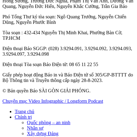
Hồng Sương
,
Trương Đức Nghĩa
,
Phạm Thị Vân Anh
,
Dương Văn
Quang
,
Nguyễn Đức Hiển
,
Nguyễn Khắc Cường
,
Trần Gia Bảo
Phó Tổng Thư ký tòa soạn:
Ngô Quang Trưởng
,
Nguyễn Chiến
Dũng
,
Nguyễn Phước Bình
Tòa soạn
: 432-434 Nguyễn Thị Minh Khai, Phường Bàn Cờ,
TP.HCM
Điện thoại Báo SGGP
: (028) 3.9294.091, 3.9294.092, 3.9294.093,
3.9294.097, 3.9294.098
Điện thoại Tòa soạn Báo Điện tử
: 08 65 11 22 55
Giấy phép hoạt động Báo in và Báo Điện tử số 305/GP-BTTTT do
Bộ Thông tin và Truyền thông cấp ngày 28-8-2023.
© Bản quyền Báo SÀI GÒN GIẢI PHÓNG.
Chuyên mục
Video
Infographic / Longform
Podcast
Trang chủ
Chính trị
Quốc phòng – an ninh
Nhân sự
Xây dựng Đảng