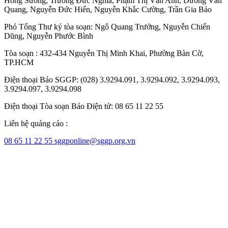
Hồng Sương
,
Trương Đức Nghĩa
,
Phạm Thị Vân Anh
,
Dương Văn
Quang
,
Nguyễn Đức Hiển
,
Nguyễn Khắc Cường
,
Trần Gia Bảo
Phó Tổng Thư ký tòa soạn:
Ngô Quang Trưởng
,
Nguyễn Chiến
Dũng
,
Nguyễn Phước Bình
Tòa soạn : 432-434 Nguyễn Thị Minh Khai, Phường Bàn Cờ,
TP.HCM
Điện thoại Báo SGGP: (028) 3.9294.091, 3.9294.092, 3.9294.093,
3.9294.097, 3.9294.098
Điện thoại Tòa soạn Báo Điện tử: 08 65 11 22 55
Liên hệ quảng cáo :
08 65 11 22 55
sggponline@sggp.org.vn