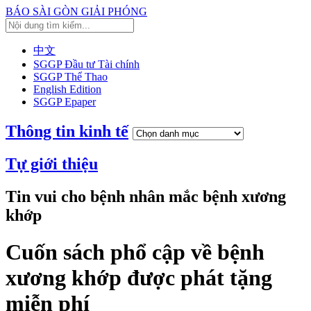
BÁO SÀI GÒN GIẢI PHÓNG
中文
SGGP Đầu tư Tài chính
SGGP Thể Thao
English Edition
SGGP Epaper
Thông tin kinh tế
Tự giới thiệu
Tin vui cho bệnh nhân mắc bệnh xương
khớp
Cuốn sách phổ cập về bệnh
xương khớp được phát tặng
miễn phí