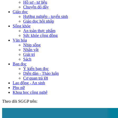
Hồ sơ - tư liệu
Chuyện đó đây
Giáo dục
Hướng nghiệp - tuyển sinh
Giáo dục hội nhập
Sống khỏe
An toàn thực phẩm
Sức khỏe cộng đồng
Văn hóa
Nhịp sống
Nhân vật
Giải trí
Sách
Bạn đọc
Ý kiến bạn đọc
Diễn đàn - Thảo luận
Cơ quan trả lời
Lao động - An sinh
Phụ nữ
Khoa học công nghệ
Theo dõi SGGP trên: