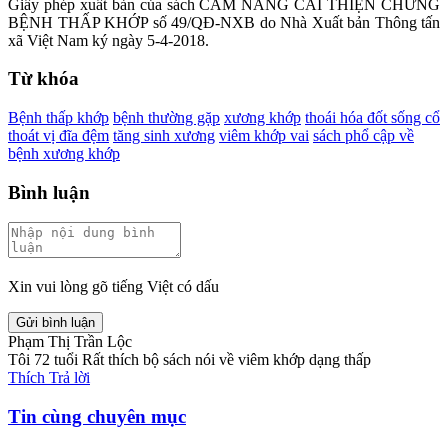
Giấy phép xuất bản của sách CẨM NANG CẢI THIỆN CHỨNG
BỆNH THẤP KHỚP số 49/QĐ-NXB do Nhà Xuất bản Thông tấn
xã Việt Nam ký ngày 5-4-2018.
Từ khóa
Bệnh thấp khớp
bệnh thường gặp
xương khớp
thoái hóa đốt sống cổ
thoát vị đĩa đệm
tăng sinh xương
viêm khớp vai
sách phổ cập về
bệnh xương khớp
Bình luận
Xin vui lòng gõ tiếng Việt có dấu
Gửi bình luận
Phạm Thị Trần Lộc
Tôi 72 tuổi Rất thích bộ sách nói về viêm khớp dạng thấp
Thích
Trả lời
Tin cùng chuyên mục