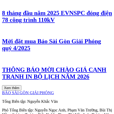
8 tháng đầu năm 2025 EVNSPC đóng điện
78 công trình 110kV
Mời đặt mua Báo Sài Gòn Giải Phóng
quý 4/2025
THÔNG BÁO MỜI CHÀO GIÁ CẠNH
TRANH IN BỘ LỊCH NĂM 2026
Xem thêm
BÁO SÀI GÒN GIẢI PHÓNG
Tổng Biên tập:
Nguyễn Khắc Văn
Phó Tổng Biên tập:
Nguyễn Ngọc Anh
,
Phạm Văn Trường
,
Bùi Thị