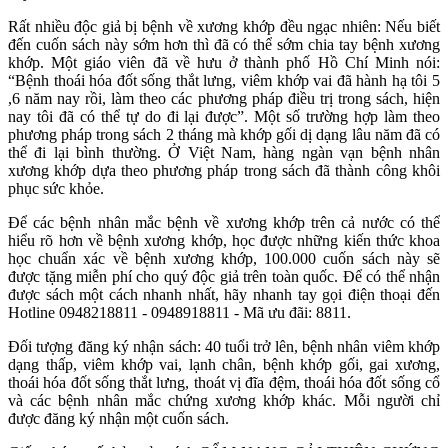
Rất nhiều độc giả bị bệnh về xương khớp đều ngạc nhiên: Nếu biết
đến cuốn sách này sớm hơn thì đã có thể sớm chia tay bệnh xương
khớp. Một giáo viên đã về hưu ở thành phố Hồ Chí Minh nói:
“Bệnh thoái hóa đốt sống thắt lưng, viêm khớp vai đã hành hạ tôi 5
,6 năm nay rồi, làm theo các phương pháp điều trị trong sách, hiện
nay tôi đã có thể tự do đi lại được”. Một số trường hợp làm theo
phương pháp trong sách 2 tháng mà khớp gối dị dạng lâu năm đã có
thể đi lại bình thường. Ở Việt Nam, hàng ngàn vạn bệnh nhân
xương khớp dựa theo phương pháp trong sách đã thành công khôi
phục sức khỏe.
Để các bệnh nhân mắc bệnh về xương khớp trên cả nước có thể
hiểu rõ hơn về bệnh xương khớp, học được những kiến thức khoa
học chuẩn xác về bệnh xương khớp, 100.000 cuốn sách này sẽ
được tặng miễn phí cho quý độc giả trên toàn quốc. Để có thể nhận
được sách một cách nhanh nhất, hãy nhanh tay gọi điện thoại đến
Hotline 0948218811 - 0948918811 - Mã ưu đãi: 8811.
Đối tượng đăng ký nhận sách: 40 tuổi trở lên, bệnh nhân viêm khớp
dạng thấp, viêm khớp vai, lạnh chân, bệnh khớp gối, gai xương,
thoái hóa đốt sống thắt lưng, thoát vị đĩa đệm, thoái hóa đốt sống cổ
và các bệnh nhân mắc chứng xương khớp khác. Mỗi người chỉ
được đăng ký nhận một cuốn sách.