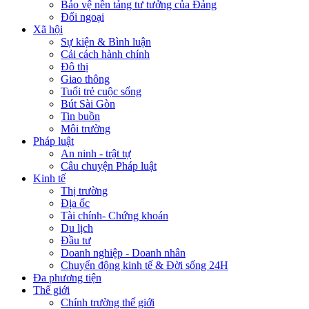
Bảo vệ nền tảng tư tưởng của Đảng
Đối ngoại
Xã hội
Sự kiện & Bình luận
Cải cách hành chính
Đô thị
Giao thông
Tuổi trẻ cuộc sống
Bút Sài Gòn
Tin buồn
Môi trường
Pháp luật
An ninh - trật tự
Câu chuyện Pháp luật
Kinh tế
Thị trường
Địa ốc
Tài chính- Chứng khoán
Du lịch
Đầu tư
Doanh nghiệp - Doanh nhân
Chuyển động kinh tế & Đời sống 24H
Đa phương tiện
Thế giới
Chính trường thế giới