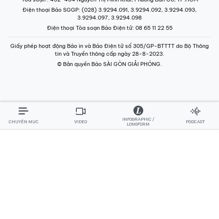
Điện thoại Báo SGGP
: (028) 3.9294.091, 3.9294.092, 3.9294.093,
3.9294.097, 3.9294.098
Điện thoại Tòa soạn Báo Điện tử
: 08 65 11 22 55
Giấy phép hoạt động Báo in và Báo Điện tử số 305/GP-BTTTT do Bộ Thông
tin và Truyền thông cấp ngày 28-8-2023.
© Bản quyền Báo SÀI GÒN GIẢI PHÓNG.
INFOGRAPHIC /
CHUYÊN MỤC
VIDEO
PODCAST
LONGFORM