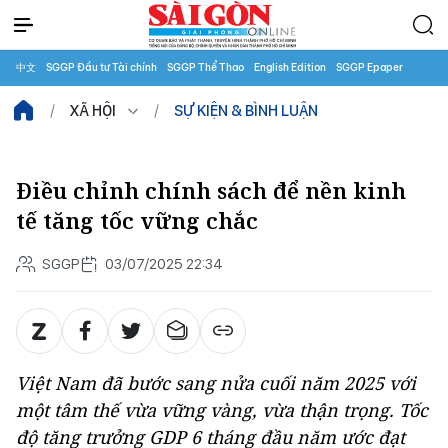
中文
SGGP Đầu tư Tài chính
SGGP Thể Thao
English Edition
SGGP Epaper
XÃ HỘI
SỰ KIỆN & BÌNH LUẬN
Điều chỉnh chính sách để nền kinh
tế tăng tốc vững chắc
SGGP
03/07/2025 22:34
Việt Nam đã bước sang nửa cuối năm 2025 với
một tâm thế vừa vững vàng, vừa thận trọng. Tốc
độ tăng trưởng GDP 6 tháng đầu năm ước đạt