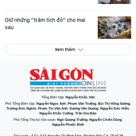
Giữ những “trầm tích đỏ” cho mai
sau
Xem thêm
Tổng Biên tập:
Nguyễn Khắc Văn
Phó Tổng Biên tập:
Nguyễn Ngọc Anh
,
Phạm Văn Trường
,
Bùi Thị Hồng Sương
,
Trương Đức Nghĩa
,
Phạm Thị Vân Anh
,
Dương Văn Quang
,
Nguyễn Đức Hiển
,
Nguyễn Khắc Cường
,
Trần Gia Bảo
Phó Tổng Thư ký tòa soạn:
Ngô Quang Trưởng
,
Nguyễn Chiến Dũng
,
Nguyễn Phước Bình
Tòa soạn
: 432-434 Nguyễn Thị Minh Khai, Phường Bàn Cờ, TP.HCM