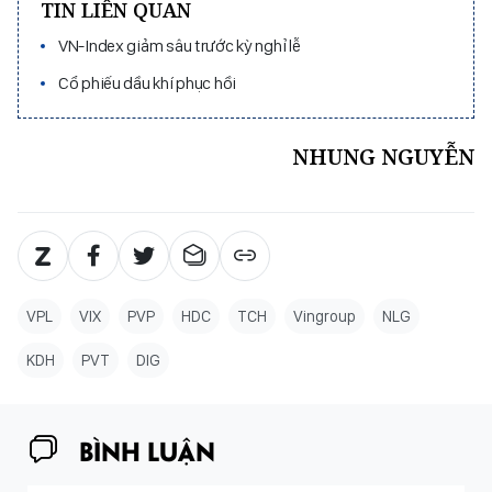
TIN LIÊN QUAN
VN-Index giảm sâu trước kỳ nghỉ lễ
Cổ phiếu dầu khí phục hồi
NHUNG NGUYỄN
VPL
VIX
PVP
HDC
TCH
Vingroup
NLG
KDH
PVT
DIG
BÌNH LUẬN