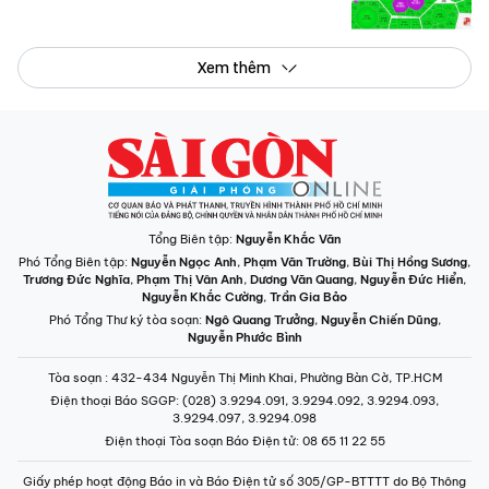
Xem thêm
Tổng Biên tập:
Nguyễn Khắc Văn
Phó Tổng Biên tập:
Nguyễn Ngọc Anh
,
Phạm Văn Trường
,
Bùi Thị Hồng Sương
,
Trương Đức Nghĩa
,
Phạm Thị Vân Anh
,
Dương Văn Quang
,
Nguyễn Đức Hiển
,
Nguyễn Khắc Cường
,
Trần Gia Bảo
Phó Tổng Thư ký tòa soạn:
Ngô Quang Trưởng
,
Nguyễn Chiến Dũng
,
Nguyễn Phước Bình
Tòa soạn
: 432-434 Nguyễn Thị Minh Khai, Phường Bàn Cờ, TP.HCM
Điện thoại Báo SGGP
: (028) 3.9294.091, 3.9294.092, 3.9294.093,
3.9294.097, 3.9294.098
Điện thoại Tòa soạn Báo Điện tử
: 08 65 11 22 55
Giấy phép hoạt động Báo in và Báo Điện tử số 305/GP-BTTTT do Bộ Thông