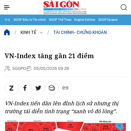
中文
SGGP Đầu tư Tài chính
SGGP Thể Thao
English Edition
SGGP Epaper
KINH TẾ
TÀI CHÍNH- CHỨNG KHOÁN
VN-Index tăng gần 21 điểm
SGGPO
05/05/2026 09:28
VN-Index tiến dần lên đỉnh lịch sử nhưng thị
trường tái diễn tình trạng “xanh vỏ đỏ lòng”.