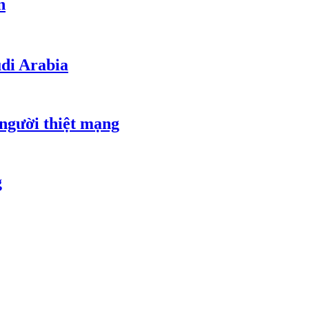
n
udi Arabia
 người thiệt mạng
g