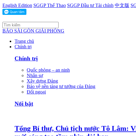
English Edition
SGGP Thể Thao
SGGP Đầu tư Tài chính
中文版
SG
BÁO SÀI GÒN GIẢI PHÓNG
Trang chủ
Chính trị
Chính trị
Quốc phòng – an ninh
Nhân sự
Xây dựng Đảng
Bảo vệ nền tảng tư tưởng của Đảng
Đối ngoại
Nổi bật
Tổng Bí thư, Chủ tịch nước Tô Lâm: Việ