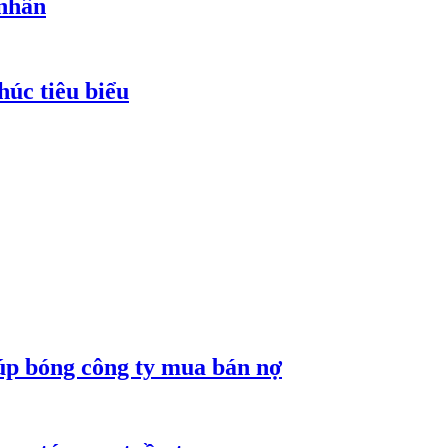
 nhân
húc tiêu biểu
núp bóng công ty mua bán nợ