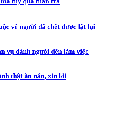
ma túy qua tuần tra
ộc về người đã chết được lật lại
an vụ đánh người đến làm việc
h thật ăn năn, xin lỗi