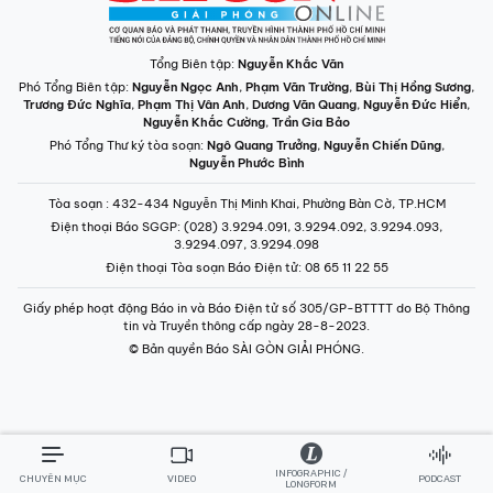
Tổng Biên tập:
Nguyễn Khắc Văn
Phó Tổng Biên tập:
Nguyễn Ngọc Anh
,
Phạm Văn Trường
,
Bùi Thị Hồng Sương
,
Trương Đức Nghĩa
,
Phạm Thị Vân Anh
,
Dương Văn Quang
,
Nguyễn Đức Hiển
,
Nguyễn Khắc Cường
,
Trần Gia Bảo
Phó Tổng Thư ký tòa soạn:
Ngô Quang Trưởng
,
Nguyễn Chiến Dũng
,
Nguyễn Phước Bình
Tòa soạn
: 432-434 Nguyễn Thị Minh Khai, Phường Bàn Cờ, TP.HCM
Điện thoại Báo SGGP
: (028) 3.9294.091, 3.9294.092, 3.9294.093,
3.9294.097, 3.9294.098
Điện thoại Tòa soạn Báo Điện tử
: 08 65 11 22 55
Giấy phép hoạt động Báo in và Báo Điện tử số 305/GP-BTTTT do Bộ Thông
tin và Truyền thông cấp ngày 28-8-2023.
© Bản quyền Báo SÀI GÒN GIẢI PHÓNG.
INFOGRAPHIC /
CHUYÊN MỤC
VIDEO
PODCAST
LONGFORM