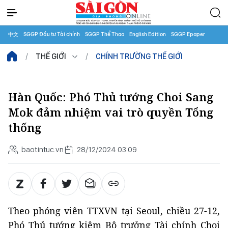
中文
SGGP Đầu tư Tài chính
SGGP Thể Thao
English Edition
SGGP Epaper
THẾ GIỚI
CHÍNH TRƯỜNG THẾ GIỚI
Hàn Quốc: Phó Thủ tướng Choi Sang
Mok đảm nhiệm vai trò quyền Tổng
thống
baotintuc.vn
28/12/2024 03:09
Theo phóng viên TTXVN tại Seoul, chiều 27-12,
Phó Thủ tướng kiêm Bộ trưởng Tài chính Choi