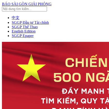
BÁO SÀI GÒN GIẢI PHÓNG
中文
SGGP Đầu tư Tài chính
SGGP Thể Thao
English Edition
SGGP Epaper