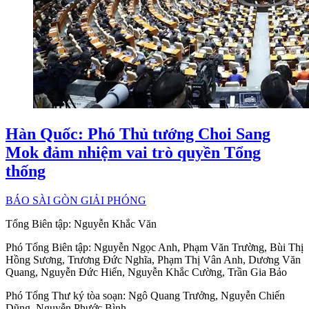
Hàn Quốc: Phó Thủ tướng Choi Sang
Mok đảm nhiệm vai trò quyền Tổng
thống
BÁO SÀI GÒN GIẢI PHÓNG
Tổng Biên tập:
Nguyễn Khắc Văn
Phó Tổng Biên tập:
Nguyễn Ngọc Anh
,
Phạm Văn Trường
,
Bùi Thị
Hồng Sương
,
Trương Đức Nghĩa
,
Phạm Thị Vân Anh
,
Dương Văn
Quang
,
Nguyễn Đức Hiển
,
Nguyễn Khắc Cường
,
Trần Gia Bảo
Phó Tổng Thư ký tòa soạn:
Ngô Quang Trưởng
,
Nguyễn Chiến
Dũng
,
Nguyễn Phước Bình