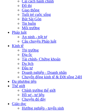
Cải cách hành chính
Đô thị
Giao thông
Tuổi trẻ cuộc sống
Bút Sài Gòn
Tin buồn
Môi trường
Pháp luật
An ninh - trật tự
Câu chuyện Pháp luật
Kinh tế
Thị trường
Địa ốc
Tài chính- Chứng khoán
Du lịch
Đầu tư
Doanh nghiệp - Doanh nhân
Chuyển động kinh tế & Đời sống 24H
Đa phương tiện
Thế giới
Chính trường thế giới
Hồ sơ - tư liệu
Chuyện đó đây
Giáo dục
Hướng nghiệp - tuyển sinh