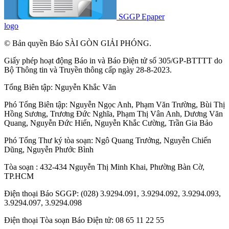
SGGP Epaper
logo
© Bản quyền Báo SÀI GÒN GIẢI PHÓNG.
Giấy phép hoạt động Báo in và Báo Điện tử số 305/GP-BTTTT do
Bộ Thông tin và Truyền thông cấp ngày 28-8-2023.
Tổng Biên tập:
Nguyễn Khắc Văn
Phó Tổng Biên tập:
Nguyễn Ngọc Anh
,
Phạm Văn Trường
,
Bùi Thị
Hồng Sương
,
Trương Đức Nghĩa
,
Phạm Thị Vân Anh
,
Dương Văn
Quang
,
Nguyễn Đức Hiển
,
Nguyễn Khắc Cường
,
Trần Gia Bảo
Phó Tổng Thư ký tòa soạn:
Ngô Quang Trưởng
,
Nguyễn Chiến
Dũng
,
Nguyễn Phước Bình
Tòa soạn : 432-434 Nguyễn Thị Minh Khai, Phường Bàn Cờ,
TP.HCM
Điện thoại Báo SGGP: (028) 3.9294.091, 3.9294.092, 3.9294.093,
3.9294.097, 3.9294.098
Điện thoại Tòa soạn Báo Điện tử: 08 65 11 22 55