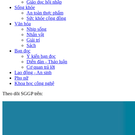
Giáo dục hội nhập
Sống khỏe
An toàn thực phẩm
Sức khỏe cộng đồng
Văn hóa
Nhịp sống
Nhân vật
Giải trí
Sách
Bạn đọc
Ý kiến bạn đọc
Diễn đàn - Thảo luận
Cơ quan trả lời
Lao động - An sinh
Phụ nữ
Khoa học công nghệ
Theo dõi SGGP trên: