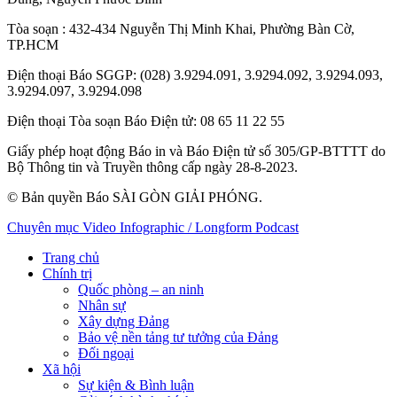
Tòa soạn
: 432-434 Nguyễn Thị Minh Khai, Phường Bàn Cờ,
TP.HCM
Điện thoại Báo SGGP
: (028) 3.9294.091, 3.9294.092, 3.9294.093,
3.9294.097, 3.9294.098
Điện thoại Tòa soạn Báo Điện tử
: 08 65 11 22 55
Giấy phép hoạt động Báo in và Báo Điện tử số 305/GP-BTTTT do
Bộ Thông tin và Truyền thông cấp ngày 28-8-2023.
© Bản quyền Báo SÀI GÒN GIẢI PHÓNG.
Chuyên mục
Video
Infographic / Longform
Podcast
Trang chủ
Chính trị
Quốc phòng – an ninh
Nhân sự
Xây dựng Đảng
Bảo vệ nền tảng tư tưởng của Đảng
Đối ngoại
Xã hội
Sự kiện & Bình luận