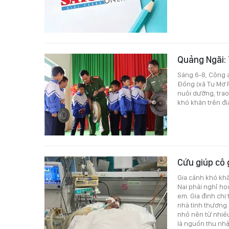
Quảng Ngãi: 
Sáng 6-8, Công 
Đồng (xã Tu Mơ 
nuôi dưỡng, trao
khó khăn trên đị
Cứu giúp cô 
Gia cảnh khó khă
Nai phải nghỉ họ
em. Gia đình chị
nhà tình thương 
nhỏ nên từ nhiề
là nguồn thu nhậ