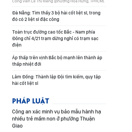
Công viên Lê Thị Riêng (phường Hòa Hưng, TPHCM).
Đà Nẵng: Tìm thấy 3 bộ hài cốt liệt sĩ, trong
đó có 2 liệt sĩ đặc công
Toàn trục đường cao tốc Bắc - Nam phía
Đông chỉ 4/21 trạm dừng nghỉ có trạm sạc
điện
Áp thấp trên vịnh Bắc bộ mạnh lên thành áp
thấp nhiệt đới
Lâm Đồng: Thành lập Đội tìm kiếm, quy tập
hài cốt liệt sĩ
PHÁP LUẬT
Công an xác minh vụ bảo mẫu hành hạ
nhiều trẻ mầm non ở phường Thuận
Giao