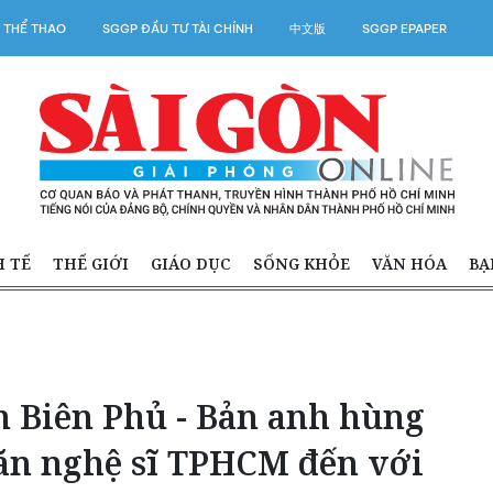
 THỂ THAO
SGGP ĐẦU TƯ TÀI CHÍNH
中文版
SGGP EPAPER
H TẾ
THẾ GIỚI
GIÁO DỤC
SỐNG KHỎE
VĂN HÓA
BẠ
n Biên Phủ - Bản anh hùng
văn nghệ sĩ TPHCM đến với