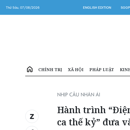
Thứ Sáu, 07/08/2026
ENGLISH EDITION
SGGP
CHÍNH TRỊ
XÃ HỘI
PHÁP LUẬT
KIN
NHỊP CẦU NHÂN ÁI
Hành trình “Điệ
ca thế kỷ” đưa 