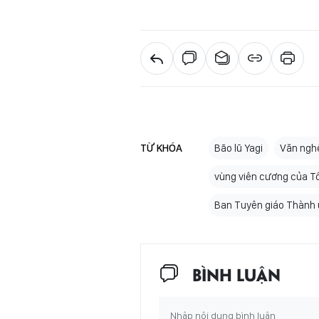
TỪ KHÓA
Bão lũ Yagi
Văn nghệ
vùng viên cương của T
Ban Tuyên giáo Thành 
BÌNH LUẬN