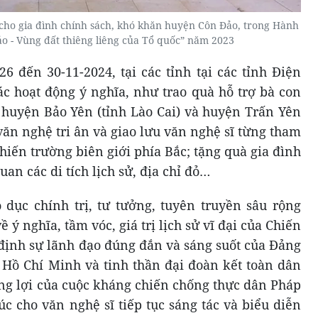
cho gia đình chính sách, khó khăn huyện Côn Đảo, trong Hành
o - Vùng đất thiêng liêng của Tổ quốc” năm 2023
6 đến 30-11-2024, tại các tỉnh tại các tỉnh Điện
các hoạt động ý nghĩa, như trao quà hỗ trợ bà con
i huyện Bảo Yên (tỉnh Lào Cai) và huyện Trấn Yên
văn nghệ tri ân và giao lưu văn nghệ sĩ từng tham
hiến trường biên giới phía Bắc; tặng quà gia đình
an các di tích lịch sử, địa chỉ đỏ…
dục chính trị, tư tưởng, tuyên truyền sâu rộng
 ý nghĩa, tầm vóc, giá trị lịch sử vĩ đại của Chiến
định sự lãnh đạo đúng đắn và sáng suốt của Đảng
 Hồ Chí Minh và tinh thần đại đoàn kết toàn dân
ắng lợi của cuộc kháng chiến chống thực dân Pháp
c cho văn nghệ sĩ tiếp tục sáng tác và biểu diễn