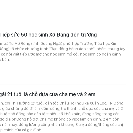
Tiếp sức 50 học sinh Xơ Đăng đến trường
an xã Tu Mơ Rông (tỉnh Quảng Ngãi) phối hợp Trường Tiểu học Kim
Rông) tổ chức chương trình "Bạn đồng hành áo xanh" nhằm chung tay
 cơ hội viết tiếp ước mơ cho học sinh mồ côi, học sinh có hoàn cảnh
a bàn.
gái 21 tuổi là chỗ dựa của cha mẹ và 2 em
n, chị Thị Hường (21 tuổi, dân tộc Châu Ro) ngụ xã Xuân Lộc, TP Đồng
c giữa chừng để đi làm kiếm sống, trở thành chỗ dựa của cha mẹ và 2
 thuộc hộ đồng bào dân tộc thiểu số khó khăn, đang sống trong căn
do địa phương hỗ trợ. Cha mẹ không có việc làm ổn định, 2 em còn
u năm nay, đồng lương công nhân khoảng 8 triệu đồng/tháng của chị
p chính của cả gia đình.