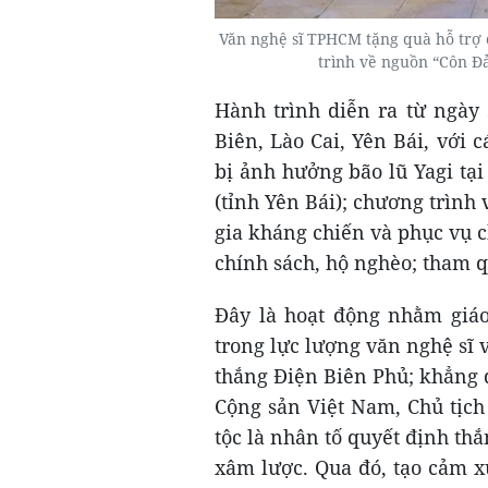
Văn nghệ sĩ TPHCM tặng quà hỗ trợ 
trình về nguồn “Côn Đả
Hành trình diễn ra từ ngày 2
Biên, Lào Cai, Yên Bái, với 
bị ảnh hưởng bão lũ Yagi tạ
(tỉnh Yên Bái); chương trình 
gia kháng chiến và phục vụ c
chính sách, hộ nghèo; tham qu
Đây là hoạt động nhằm giáo 
trong lực lượng văn nghệ sĩ về
thắng Điện Biên Phủ; khẳng 
Cộng sản Việt Nam, Chủ tịch
tộc là nhân tố quyết định th
xâm lược. Qua đó, tạo cảm xú