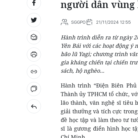
người dân vùng 
SGGPO
21/11/2024 12:55
Hành trình diễn ra từ ngày 26
Yên Bái với các hoạt động ý 
bão lũ Yagi; chương trình vă
gia kháng chiến tại chiến tr
sách, hộ nghèo...
Hành trình “Điện Biên Phủ
Thành ủy TPHCM tổ chức, với
lão thành, văn nghệ sĩ tiêu 
giải thưởng và tích cực tron
đề học tập và làm theo tư t
sĩ là gương điển hình học t
Chí Minh…