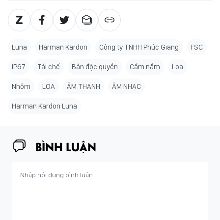
Luna
Harman Kardon
Công ty TNHH Phúc Giang
FSC
IP67
Tái chế
Bán độc quyền
Cầm nắm
Loa
Nhôm
LOA
ÂM THANH
ÂM NHẠC
Harman Kardon Luna
BÌNH LUẬN