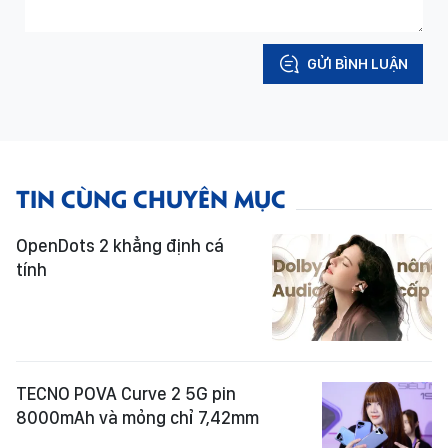
GỬI BÌNH LUẬN
TIN CÙNG CHUYÊN MỤC
OpenDots 2 khẳng định cá
tính
TECNO POVA Curve 2 5G pin
8000mAh và mỏng chỉ 7,42mm