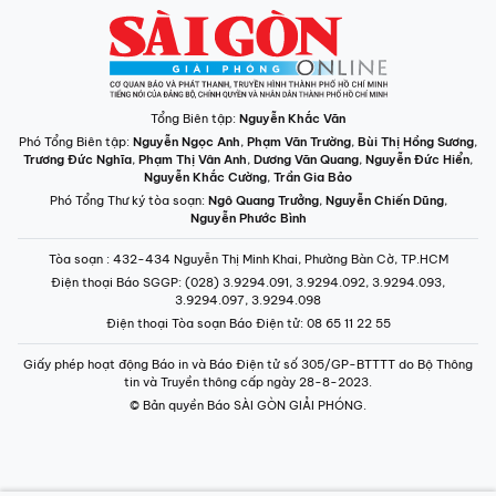
Tổng Biên tập:
Nguyễn Khắc Văn
Phó Tổng Biên tập:
Nguyễn Ngọc Anh
,
Phạm Văn Trường
,
Bùi Thị Hồng Sương
,
Trương Đức Nghĩa
,
Phạm Thị Vân Anh
,
Dương Văn Quang
,
Nguyễn Đức Hiển
,
Nguyễn Khắc Cường
,
Trần Gia Bảo
Phó Tổng Thư ký tòa soạn:
Ngô Quang Trưởng
,
Nguyễn Chiến Dũng
,
Nguyễn Phước Bình
Tòa soạn
: 432-434 Nguyễn Thị Minh Khai, Phường Bàn Cờ, TP.HCM
Điện thoại Báo SGGP
: (028) 3.9294.091, 3.9294.092, 3.9294.093,
3.9294.097, 3.9294.098
Điện thoại Tòa soạn Báo Điện tử
: 08 65 11 22 55
Giấy phép hoạt động Báo in và Báo Điện tử số 305/GP-BTTTT do Bộ Thông
tin và Truyền thông cấp ngày 28-8-2023.
© Bản quyền Báo SÀI GÒN GIẢI PHÓNG.