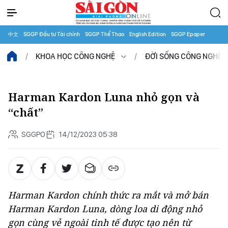
中文
SGGP Đầu tư Tài chính
SGGP Thể Thao
English Edition
SGGP Epaper
KHOA HỌC CÔNG NGHỆ
ĐỜI SỐNG CÔNG NGHỆ
Harman Kardon Luna nhỏ gọn và
“chất”
SGGPO
14/12/2023 05:38
Harman Kardon chính thức ra mắt và mở bán
Harman Kardon Luna, dòng loa di động nhỏ
gọn cùng vẻ ngoài tinh tế được tạo nên từ