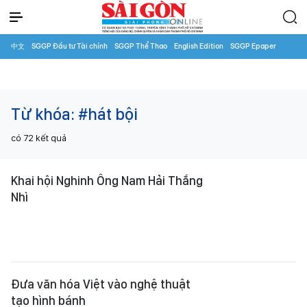
中文
SGGP Đầu tư Tài chính
SGGP Thể Thao
English Edition
SGGP Epaper
Từ khóa:
#hát bội
có
72
kết quả
Khai hội Nghinh Ông Nam Hải Thắng
Nhì
Đưa văn hóa Việt vào nghệ thuật
tạo hình bánh