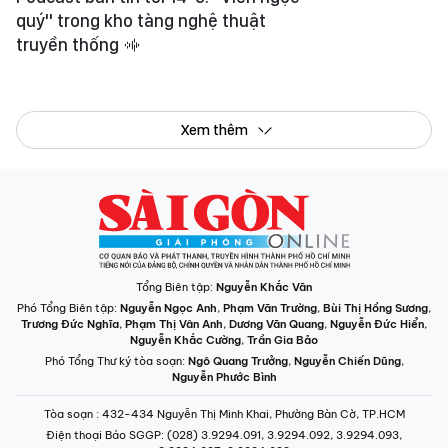
quý" trong kho tàng nghệ thuật
truyền thống
Xem thêm
Tổng Biên tập:
Nguyễn Khắc Văn
Phó Tổng Biên tập:
Nguyễn Ngọc Anh
,
Phạm Văn Trường
,
Bùi Thị Hồng Sương
,
Trương Đức Nghĩa
,
Phạm Thị Vân Anh
,
Dương Văn Quang
,
Nguyễn Đức Hiển
,
Nguyễn Khắc Cường
,
Trần Gia Bảo
Phó Tổng Thư ký tòa soạn:
Ngô Quang Trưởng
,
Nguyễn Chiến Dũng
,
Nguyễn Phước Bình
Tòa soạn
: 432-434 Nguyễn Thị Minh Khai, Phường Bàn Cờ, TP.HCM
Điện thoại Báo SGGP
: (028) 3.9294.091, 3.9294.092, 3.9294.093,