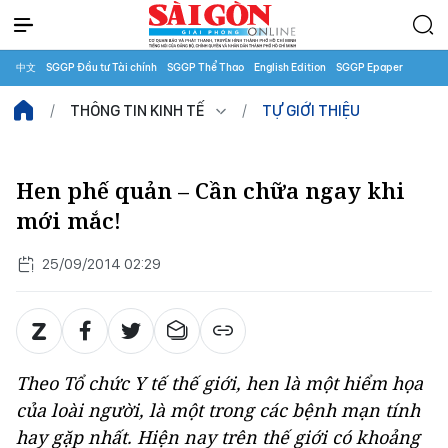
中文
SGGP Đầu tư Tài chính
SGGP Thể Thao
English Edition
SGGP Epaper
THÔNG TIN KINH TẾ
TỰ GIỚI THIỆU
Hen phế quản – Cần chữa ngay khi
mới mắc!
25/09/2014 02:29
Theo Tổ chức Y tế thế giới, hen là một hiểm họa
của loài người, là một trong các bệnh mạn tính
hay gặp nhất. Hiện nay trên thế giới có khoảng