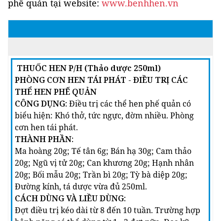
phế quản tại website:
www.benhhen.vn
THUỐC HEN P/H (Thảo dược 250ml)
PHÒNG CƠN HEN TÁI PHÁT - ĐIỀU TRỊ CÁC
THỂ HEN PHẾ QUẢN
CÔNG DỤNG:
Điều trị các thể hen phế quản có
biểu hiện: Khó thở, tức ngực, đờm nhiều. Phòng
cơn hen tái phát.
THÀNH PHẦN:
Ma hoàng 20g; Tế tân 6g; Bán hạ 30g; Cam thảo
20g; Ngũ vị tử 20g; Can khương 20g; Hạnh nhân
20g; Bối mẫu 20g; Trần bì 20g; Tỳ bà diệp 20g;
Đường kính, tá dược vừa đủ 250ml.
CÁCH DÙNG VÀ LIỀU DÙNG:
Đợt điều trị kéo dài từ 8 đến 10 tuần. Trường hợp