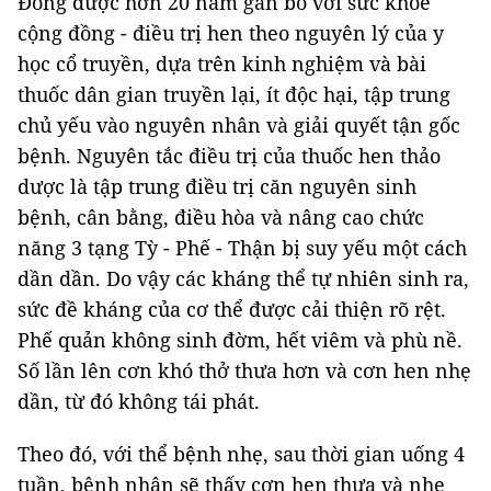
Đông dược hơn 20 năm gắn bó với sức khỏe
cộng đồng - điều trị hen theo nguyên lý của y
học cổ truyền, dựa trên kinh nghiệm và bài
thuốc dân gian truyền lại, ít độc hại, tập trung
chủ yếu vào nguyên nhân và giải quyết tận gốc
bệnh. Nguyên tắc điều trị của thuốc hen thảo
dược là tập trung điều trị căn nguyên sinh
bệnh, cân bằng, điều hòa và nâng cao chức
năng 3 tạng Tỳ - Phế - Thận bị suy yếu một cách
dần dần. Do vậy các kháng thể tự nhiên sinh ra,
sức đề kháng của cơ thể được cải thiện rõ rệt.
Phế quản không sinh đờm, hết viêm và phù nề.
Số lần lên cơn khó thở thưa hơn và cơn hen nhẹ
dần, từ đó không tái phát.
Theo đó, với thể bệnh nhẹ, sau thời gian uống 4
tuần, bệnh nhân sẽ thấy cơn hen thưa và nhẹ