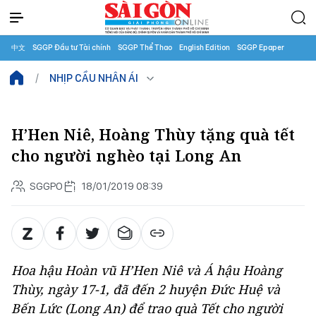
中文
SGGP Đầu tư Tài chính
SGGP Thể Thao
English Edition
SGGP Epaper
NHỊP CẦU NHÂN ÁI
H’Hen Niê, Hoàng Thùy tặng quà tết
cho người nghèo tại Long An
SGGPO
18/01/2019 08:39
Hoa hậu Hoàn vũ H’Hen Niê và Á hậu Hoàng
Thùy, ngày 17-1, đã đến 2 huyện Đức Huệ và
Bến Lức (Long An) để trao quà Tết cho người