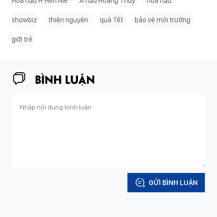
Hoa hậu H’Hen Niê
Á hậu Hoàng Thùy
hoa hậu
showbiz
thiện nguyện
quà Tết
bảo vệ môi trường
giới trẻ
BÌNH LUẬN
GỬI BÌNH LUẬN