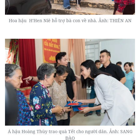
Hoa hậu
H'Hen Niê hỗ trợ bà con về nhà. Ảnh: THIÊN AN
Á hậu Hoàng Thùy trao quà Tết cho người dân. Ảnh: SANG
ĐÀO