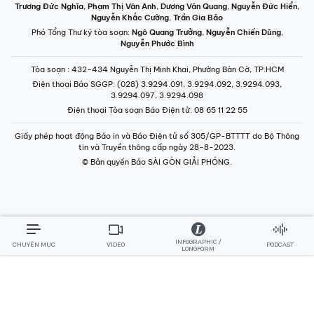
Trương Đức Nghĩa
,
Phạm Thị Vân Anh
,
Dương Văn Quang
,
Nguyễn Đức Hiển
,
Nguyễn Khắc Cường
,
Trần Gia Bảo
Phó Tổng Thư ký tòa soạn:
Ngô Quang Trưởng
,
Nguyễn Chiến Dũng
,
Nguyễn Phước Bình
Tòa soạn
: 432-434 Nguyễn Thị Minh Khai, Phường Bàn Cờ, TP.HCM
Điện thoại Báo SGGP
: (028) 3.9294.091, 3.9294.092, 3.9294.093,
3.9294.097, 3.9294.098
Điện thoại Tòa soạn Báo Điện tử
: 08 65 11 22 55
Giấy phép hoạt động Báo in và Báo Điện tử số 305/GP-BTTTT do Bộ Thông
tin và Truyền thông cấp ngày 28-8-2023.
© Bản quyền Báo SÀI GÒN GIẢI PHÓNG.
INFOGRAPHIC /
CHUYÊN MỤC
VIDEO
PODCAST
LONGFORM