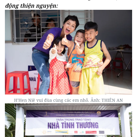
động thiện nguyện:
H'Hen Niê vui đùa cùng các em nhỏ. Ảnh: THIÊN AN