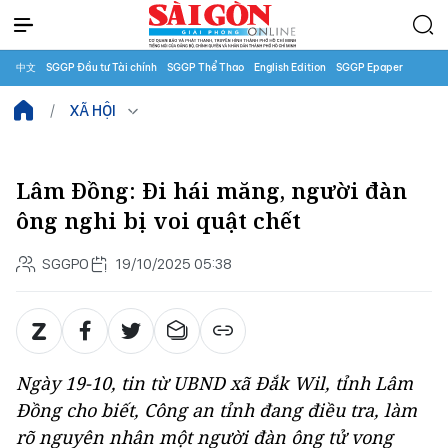
中文
SGGP Đầu tư Tài chính
SGGP Thể Thao
English Edition
SGGP Epaper
XÃ HỘI
Lâm Đồng: Đi hái măng, người đàn
ông nghi bị voi quật chết
SGGPO
19/10/2025 05:38
Ngày 19-10, tin từ UBND xã Đắk Wil, tỉnh Lâm
Đồng cho biết, Công an tỉnh đang điều tra, làm
rõ nguyên nhân một người đàn ông tử vong