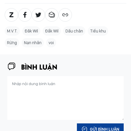
M.V.T.
Đăk Wil
Đắk Wil
Dấu chân
Tiểu khu
Rừng
Nạn nhân
voi
BÌNH LUẬN
GỬI BÌNH LUẬN