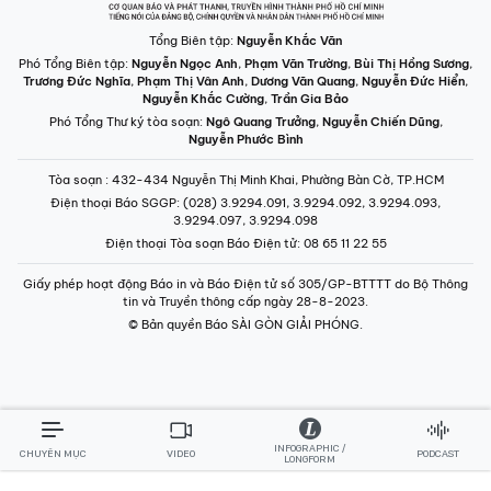
Tổng Biên tập:
Nguyễn Khắc Văn
Phó Tổng Biên tập:
Nguyễn Ngọc Anh
,
Phạm Văn Trường
,
Bùi Thị Hồng Sương
,
Trương Đức Nghĩa
,
Phạm Thị Vân Anh
,
Dương Văn Quang
,
Nguyễn Đức Hiển
,
Nguyễn Khắc Cường
,
Trần Gia Bảo
Phó Tổng Thư ký tòa soạn:
Ngô Quang Trưởng
,
Nguyễn Chiến Dũng
,
Nguyễn Phước Bình
Tòa soạn
: 432-434 Nguyễn Thị Minh Khai, Phường Bàn Cờ, TP.HCM
Điện thoại Báo SGGP
: (028) 3.9294.091, 3.9294.092, 3.9294.093,
3.9294.097, 3.9294.098
Điện thoại Tòa soạn Báo Điện tử
: 08 65 11 22 55
Giấy phép hoạt động Báo in và Báo Điện tử số 305/GP-BTTTT do Bộ Thông
tin và Truyền thông cấp ngày 28-8-2023.
© Bản quyền Báo SÀI GÒN GIẢI PHÓNG.
INFOGRAPHIC /
CHUYÊN MỤC
VIDEO
PODCAST
LONGFORM