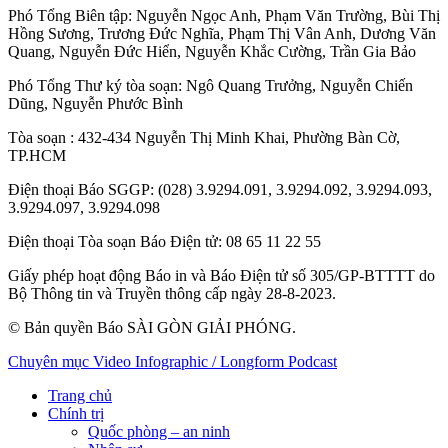
Phó Tổng Biên tập:
Nguyễn Ngọc Anh
,
Phạm Văn Trường
,
Bùi Thị
Hồng Sương
,
Trương Đức Nghĩa
,
Phạm Thị Vân Anh
,
Dương Văn
Quang
,
Nguyễn Đức Hiển
,
Nguyễn Khắc Cường
,
Trần Gia Bảo
Phó Tổng Thư ký tòa soạn:
Ngô Quang Trưởng
,
Nguyễn Chiến
Dũng
,
Nguyễn Phước Bình
Tòa soạn
: 432-434 Nguyễn Thị Minh Khai, Phường Bàn Cờ,
TP.HCM
Điện thoại Báo SGGP
: (028) 3.9294.091, 3.9294.092, 3.9294.093,
3.9294.097, 3.9294.098
Điện thoại Tòa soạn Báo Điện tử
: 08 65 11 22 55
Giấy phép hoạt động Báo in và Báo Điện tử số 305/GP-BTTTT do
Bộ Thông tin và Truyền thông cấp ngày 28-8-2023.
© Bản quyền Báo SÀI GÒN GIẢI PHÓNG.
Chuyên mục
Video
Infographic / Longform
Podcast
Trang chủ
Chính trị
Quốc phòng – an ninh