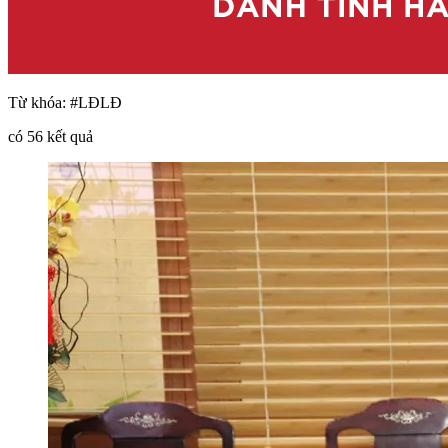
Từ khóa:
#LĐLĐ
có
56
kết quả