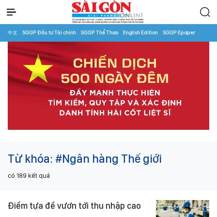
中文
SGGP Đầu tư Tài chính
SGGP Thể Thao
English Edition
SGGP Epaper
Từ khóa:
#Ngân hàng Thế giới
có
189
kết quả
Điểm tựa để vươn tới thu nhập cao