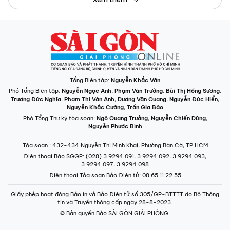
Tổng Biên tập:
Nguyễn Khắc Văn
Phó Tổng Biên tập:
Nguyễn Ngọc Anh
,
Phạm Văn Trường
,
Bùi Thị Hồng Sương
,
Trương Đức Nghĩa
,
Phạm Thị Vân Anh
,
Dương Văn Quang
,
Nguyễn Đức Hiển
,
Nguyễn Khắc Cường
,
Trần Gia Bảo
Phó Tổng Thư ký tòa soạn:
Ngô Quang Trưởng
,
Nguyễn Chiến Dũng
,
Nguyễn Phước Bình
Tòa soạn
: 432-434 Nguyễn Thị Minh Khai, Phường Bàn Cờ, TP.HCM
Điện thoại Báo SGGP
: (028) 3.9294.091, 3.9294.092, 3.9294.093,
3.9294.097, 3.9294.098
Điện thoại Tòa soạn Báo Điện tử
: 08 65 11 22 55
Giấy phép hoạt động Báo in và Báo Điện tử số 305/GP-BTTTT do Bộ Thông
tin và Truyền thông cấp ngày 28-8-2023.
© Bản quyền Báo SÀI GÒN GIẢI PHÓNG.