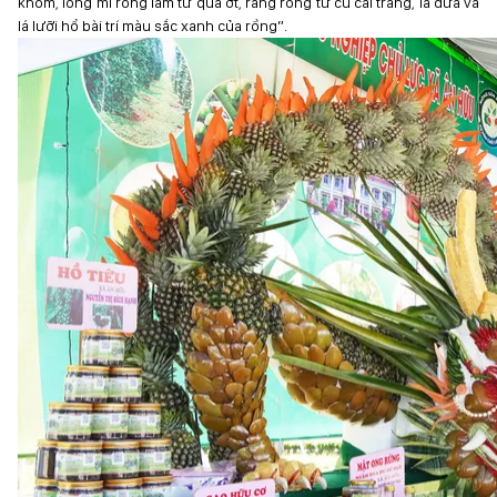
khóm, lông mi rồng làm từ quả ớt, răng rồng từ củ cải trắng, lá dứa và
lá lưỡi hổ bài trí màu sắc xanh của rồng”.