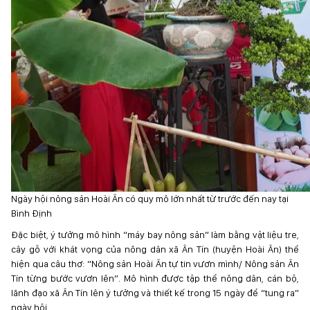
Ngày hội nông sản Hoài Ân có quy mô lớn nhất từ trước đến nay tại
Bình Định
Đặc biệt, ý tưởng mô hình “máy bay nông sản” làm bằng vật liệu tre,
cây gỗ với khát vọng của nông dân xã Ân Tín (huyện Hoài Ân) thể
hiện qua câu thơ: “Nông sản Hoài Ân tự tin vươn mình/ Nông sản Ân
Tín từng bước vươn lên”. Mô hình được tập thể nông dân, cán bộ,
lãnh đạo xã Ân Tín lên ý tưởng và thiết kế trong 15 ngày để “tung ra”
ngày hội.