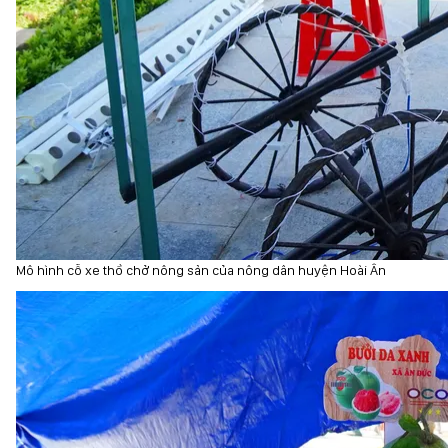
Mô hình cỗ xe thồ chở nông sản của nông dân huyện Hoài Ân