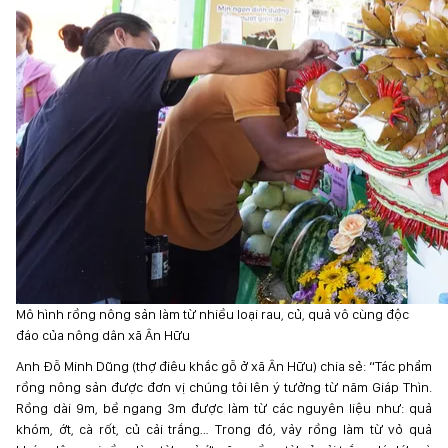
Mô hình rồng nông sản làm từ nhiều loại rau, củ, quả vô cùng độc
đáo của nông dân xã Ân Hữu
Anh Đỗ Minh Dũng (thợ điêu khắc gỗ ở xã Ân Hữu) chia sẻ: “Tác phẩm
rồng nông sản được đơn vị chúng tôi lên ý tưởng từ năm Giáp Thìn.
Rồng dài 9m, bề ngang 3m được làm từ các nguyên liệu như: quả
khóm, ớt, cà rốt, củ cải trắng… Trong đó, vảy rồng làm từ vỏ quả