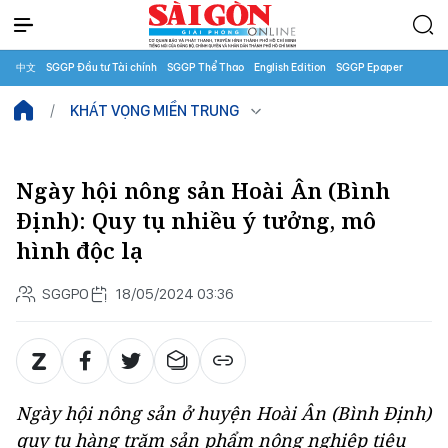
中文
SGGP Đầu tư Tài chính
SGGP Thể Thao
English Edition
SGGP Epaper
KHÁT VỌNG MIỀN TRUNG
Ngày hội nông sản Hoài Ân (Bình
Định): Quy tụ nhiều ý tưởng, mô
hình độc lạ
SGGPO
18/05/2024 03:36
Ngày hội nông sản ở huyện Hoài Ân (Bình Định)
quy tụ hàng trăm sản phẩm nông nghiệp tiêu