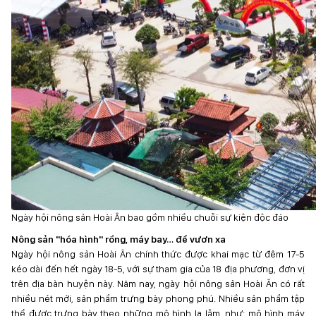
Ngày hội nông sản Hoài Ân bao gồm nhiều chuỗi sự kiện độc đáo
Nông sản "hóa hình" rồng, máy bay… để vươn xa
Ngày hội nông sản Hoài Ân chính thức được khai mạc từ đêm 17-5
kéo dài đến hết ngày 18-5, với sự tham gia của 18 địa phương, đơn vị
trên địa bàn huyện này. Năm nay, ngày hội nông sản Hoài Ân có rất
nhiều nét mới, sản phẩm trưng bày phong phú. Nhiều sản phẩm tập
thể được trưng bày theo những mô hình lạ lẫm, như: mô hình máy