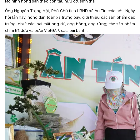
Mô hình nông sản theo con tàu hữu cơ, sinh thái
Ông Nguyễn Trọng Mật, Phó Chủ tịch UBND xã Ân Tín chia sẻ: “Ngày
hội lần này, nông dân toàn xã trưng bày, giới thiệu các sản phẩm đặc
trưng, như: các loại mật ong dú, ong bộng, ong rừng; các sản phẩm
chim trĩ; dừa và bưởi VietGAP; các loại bánh…