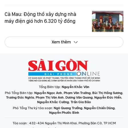
Cà Mau: Động thổ xây dựng nhà
máy điện gió hơn 6.320 tỷ đồng
Xem thêm
Tổng Biên tập:
Nguyễn Khắc Văn
Phó Tổng Biên tập:
Nguyễn Ngọc Anh
,
Phạm Văn Trường
,
Bùi Thị Hồng Sương
,
Trương Đức Nghĩa
,
Phạm Thị Vân Anh
,
Dương Văn Quang
,
Nguyễn Đức Hiển
,
Nguyễn Khắc Cường
,
Trần Gia Bảo
Phó Tổng Thư ký tòa soạn:
Ngô Quang Trưởng
,
Nguyễn Chiến Dũng
,
Nguyễn Phước Bình
Tòa soạn
: 432-434 Nguyễn Thị Minh Khai, Phường Bàn Cờ, TP.HCM