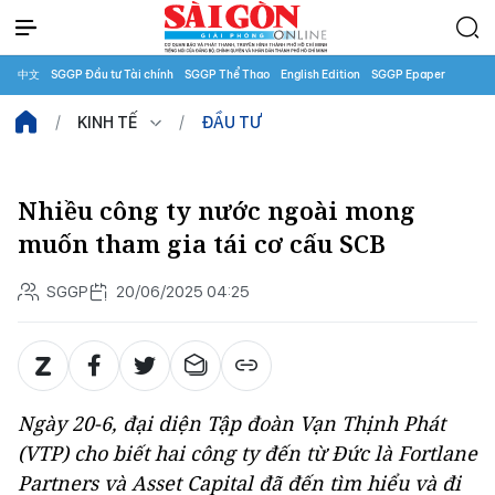
中文
SGGP Đầu tư Tài chính
SGGP Thể Thao
English Edition
SGGP Epaper
KINH TẾ
ĐẦU TƯ
Nhiều công ty nước ngoài mong
muốn tham gia tái cơ cấu SCB
SGGP
20/06/2025 04:25
Ngày 20-6, đại diện Tập đoàn Vạn Thịnh Phát
(VTP) cho biết hai công ty đến từ Đức là Fortlane
Partners và Asset Capital đã đến tìm hiểu và đi