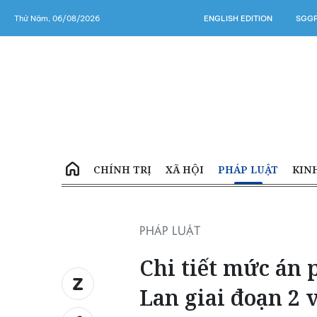
Thứ Năm, 06/08/2026
ENGLISH EDITION
SGGP
CHÍNH TRỊ
XÃ HỘI
PHÁP LUẬT
KIN
PHÁP LUẬT
Chi tiết mức án
Lan giai đoạn 2 