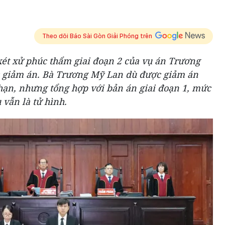
Theo dõi Báo Sài Gòn Giải Phóng trên
 xét xử phúc thẩm giai đoạn 2 của vụ án Trương
c giảm án. Bà Trương Mỹ Lan dù được giảm án
hạn, nhưng tổng hợp với bản án giai đoạn 1, mức
 vẫn là tử hình.