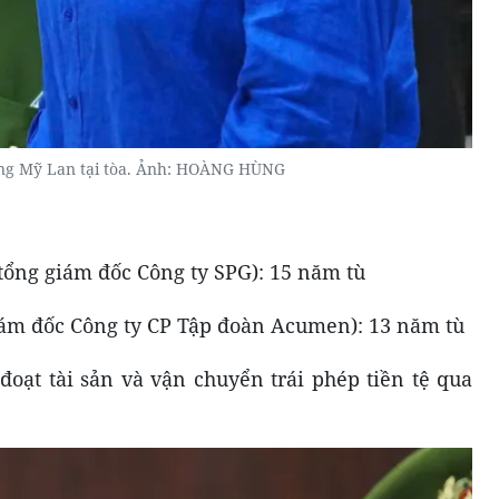
ơng Mỹ Lan tại tòa. Ảnh: HOÀNG HÙNG
ổng giám đốc Công ty SPG): 15 năm tù
iám đốc Công ty CP Tập đoàn Acumen): 13 năm tù
đoạt tài sản và vận chuyển trái phép tiền tệ qua