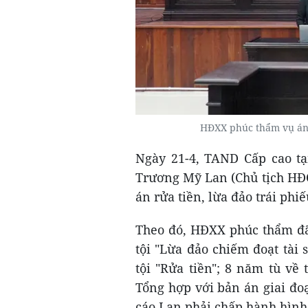
HĐXX phúc thẩm vụ án
Ngày 21-4, TAND Cấp cao tạ
Trương Mỹ Lan (Chủ tịch HĐ
án rửa tiền, lừa đảo trái phi
Theo đó, HĐXX phúc thẩm đã
tội "Lừa đảo chiếm đoạt tài
tội "Rửa tiền"; 8 năm tù về 
Tổng hợp với bản án giai đoạ
cáo Lan phải chấp hành hình 