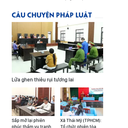
CÂU CHUYỆN PHÁP LUẬT
Lửa ghen thiêu rụi tương lai
Sắp mở lại phiên
Xã Thái Mỹ (TPHCM):
phúc thẩm vụ tranh
Tổ chức phiên tòa