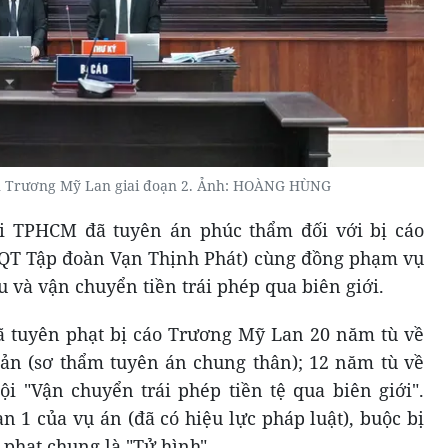
 Trương Mỹ Lan giai đoạn 2. Ảnh: HOÀNG HÙNG
i TPHCM đã tuyên án phúc thẩm đối với bị cáo
QT Tập đoàn Vạn Thịnh Phát) cùng đồng phạm vụ
ếu và vận chuyển tiền trái phép qua biên giới.
 tuyên phạt bị cáo Trương Mỹ Lan 20 năm tù về
 sản (sơ thẩm tuyên án chung thân); 12 năm tù về
tội "Vận chuyển trái phép tiền tệ qua biên giới".
n 1 của vụ án (đã có hiệu lực pháp luật), buộc bị
phạt chung là "Tử hình".