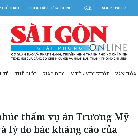
 THỂ THAO
SGGP ĐẦU TƯ TÀI CHÍNH
中文版
SGGP EPAPER
H TẾ
THẾ GIỚI
GIÁO DỤC
Y TẾ - SỨC KHỎE
VĂN HÓA
 phúc thẩm vụ án Trương Mỹ
và lý do bác kháng cáo của