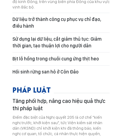
độ kinh Đông, trên vùng biển phía Đông của khu vực
vịnh Bắc bộ.
Dữ liệu trở thành công cụ phục vụ chỉ đạo,
điều hành
Sử dụng lại dữ liệu, cắt giảm thủ tục: Giảm
thời gian, tạo thuận lợi cho người dân
Bịt lỗ hổng trong chuỗi cung ứng thịt heo
Hồi sinh rừng san hô ở Côn Đảo
PHÁP LUẬT
Tăng phối hợp, nâng cao hiệu quả thực
thi pháp luật
Điểm đặc biệt của Nghị quyết 205 là cơ chế "kiến
nghị trước, khởi kiện sau", tức Viện kiểm sát nhân
dân (VKSND) chỉ khởi kiện khi đã thông báo, kiến
nghị cơ quan, tổ chức, cá nhân thực hiện quyền,