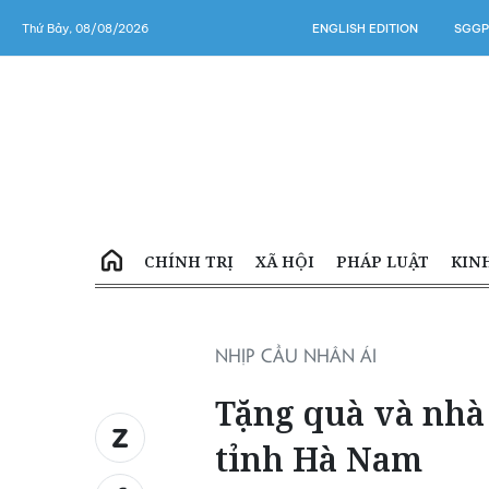
Thứ Bảy, 08/08/2026
ENGLISH EDITION
SGGP
CHÍNH TRỊ
XÃ HỘI
PHÁP LUẬT
KIN
NHỊP CẦU NHÂN ÁI
Tặng quà và nhà
tỉnh Hà Nam