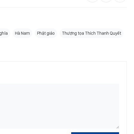
nghĩa
Hà Nam
Phật giáo
Thượng tọa Thích Thanh Quyết