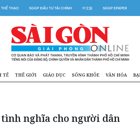
 THỂ THAO
SGGP ĐẦU TƯ TÀI CHÍNH
中文版
SGGP EPAPER
H TẾ
THẾ GIỚI
GIÁO DỤC
SỐNG KHỎE
VĂN HÓA
BẠ
 tình nghĩa cho người dân