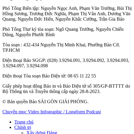
Phó Tổng Biên tập:
Nguyễn Ngọc Anh
,
Phạm Văn Trường
,
Bùi Thị
Hồng Sương
,
Trương Đức Nghĩa
,
Phạm Thị Vân Anh
,
Dương Văn
Quang
,
Nguyễn Đức Hiển
,
Nguyễn Khắc Cường
,
Trần Gia Bảo
Phó Tổng Thư ký tòa soạn:
Ngô Quang Trưởng
,
Nguyễn Chiến
Dũng
,
Nguyễn Phước Bình
Tòa soạn
: 432-434 Nguyễn Thị Minh Khai, Phường Bàn Cờ,
TP.HCM
Điện thoại Báo SGGP
: (028) 3.9294.091, 3.9294.092, 3.9294.093,
3.9294.097, 3.9294.098
Điện thoại Tòa soạn Báo Điện tử
: 08 65 11 22 55
Giấy phép hoạt động Báo in và Báo Điện tử số 305/GP-BTTTT do
Bộ Thông tin và Truyền thông cấp ngày 28-8-2023.
© Bản quyền Báo SÀI GÒN GIẢI PHÓNG.
Chuyên mục
Video
Infographic / Longform
Podcast
Trang chủ
Chính trị
Xây dựng Đảng