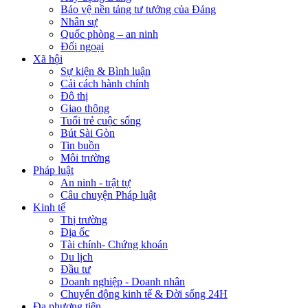
Bảo vệ nền tảng tư tưởng của Đảng
Nhân sự
Quốc phòng – an ninh
Đối ngoại
Xã hội
Sự kiện & Bình luận
Cải cách hành chính
Đô thị
Giao thông
Tuổi trẻ cuộc sống
Bút Sài Gòn
Tin buồn
Môi trường
Pháp luật
An ninh - trật tự
Câu chuyện Pháp luật
Kinh tế
Thị trường
Địa ốc
Tài chính- Chứng khoán
Du lịch
Đầu tư
Doanh nghiệp - Doanh nhân
Chuyển động kinh tế & Đời sống 24H
Đa phương tiện