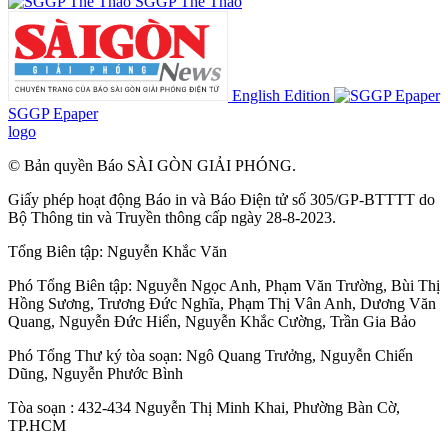
SGGP Thể Thao
English Edition
SGGP Epaper
logo
© Bản quyền Báo SÀI GÒN GIẢI PHÓNG.
Giấy phép hoạt động Báo in và Báo Điện tử số 305/GP-BTTTT do
Bộ Thông tin và Truyền thông cấp ngày 28-8-2023.
Tổng Biên tập:
Nguyễn Khắc Văn
Phó Tổng Biên tập:
Nguyễn Ngọc Anh
,
Phạm Văn Trường
,
Bùi Thị
Hồng Sương
,
Trương Đức Nghĩa
,
Phạm Thị Vân Anh
,
Dương Văn
Quang
,
Nguyễn Đức Hiển
,
Nguyễn Khắc Cường
,
Trần Gia Bảo
Phó Tổng Thư ký tòa soạn:
Ngô Quang Trưởng
,
Nguyễn Chiến
Dũng
,
Nguyễn Phước Bình
Tòa soạn : 432-434 Nguyễn Thị Minh Khai, Phường Bàn Cờ,
TP.HCM