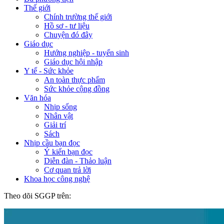
Thế giới
Chính trường thế giới
Hồ sơ - tư liệu
Chuyện đó đây
Giáo dục
Hướng nghiệp - tuyển sinh
Giáo dục hội nhập
Y tế - Sức khỏe
An toàn thực phẩm
Sức khỏe cộng đồng
Văn hóa
Nhịp sống
Nhân vật
Giải trí
Sách
Nhịp cầu bạn đọc
Ý kiến bạn đọc
Diễn đàn - Thảo luận
Cơ quan trả lời
Khoa học công nghệ
Theo dõi SGGP trên: