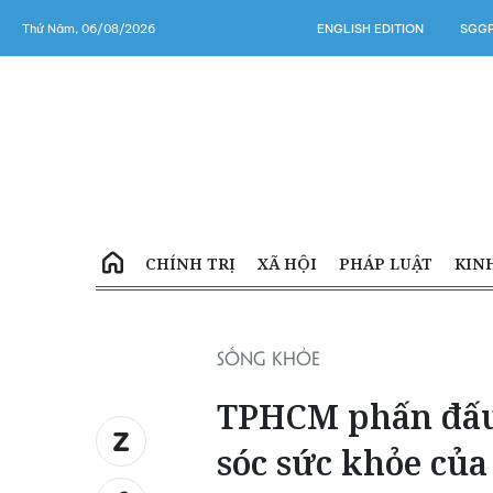
Thứ Năm, 06/08/2026
ENGLISH EDITION
SGGP
CHÍNH TRỊ
XÃ HỘI
PHÁP LUẬT
KIN
SỐNG KHỎE
TPHCM phấn đấu
sóc sức khỏe củ