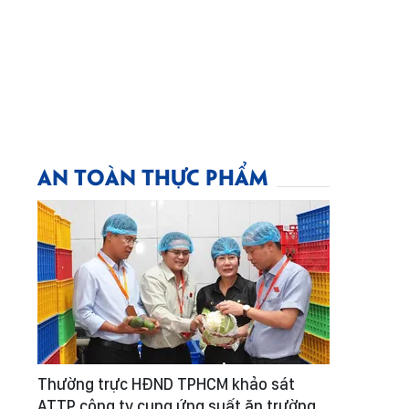
AN TOÀN THỰC PHẨM
Thường trực HĐND TPHCM khảo sát
ATTP công ty cung ứng suất ăn trường