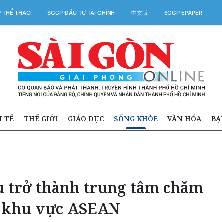
 THỂ THAO
SGGP ĐẦU TƯ TÀI CHÍNH
中文版
SGGP EPAPER
H TẾ
THẾ GIỚI
GIÁO DỤC
SỐNG KHỎE
VĂN HÓA
BẠ
 trở thành trung tâm chăm
a khu vực ASEAN