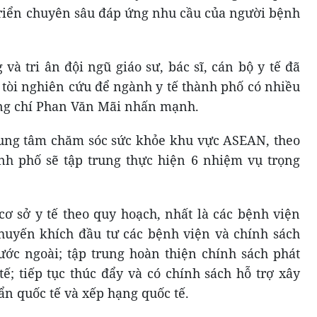
t triển chuyên sâu đáp ứng nhu cầu của người bệnh
à tri ân đội ngũ giáo sư, bác sĩ, cán bộ y tế đã
 tòi nghiên cứu để ngành y tế thành phố có nhiều
ồng chí Phan Văn Mãi nhấn mạnh.
ng tâm chăm sóc sức khỏe khu vực ASEAN, theo
nh phố sẽ tập trung thực hiện 6 nhiệm vụ trọng
cơ sở y tế theo quy hoạch, nhất là các bệnh viện
huyến khích đầu tư các bệnh viện và chính sách
ước ngoài; tập trung hoàn thiện chính sách phát
 tế; tiếp tục thúc đẩy và có chính sách hỗ trợ xây
n quốc tế và xếp hạng quốc tế.