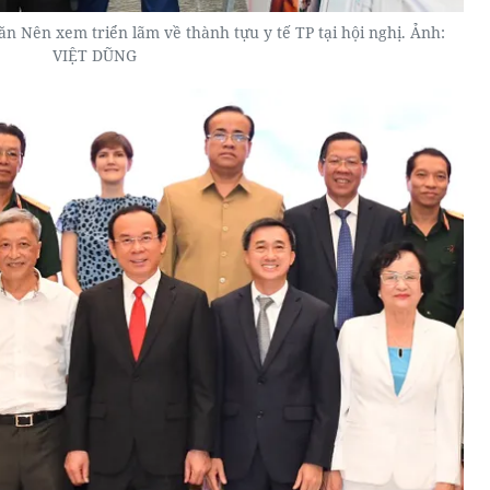
 Nên xem triển lãm về thành tựu y tế TP tại hội nghị. Ảnh:
VIỆT DŨNG