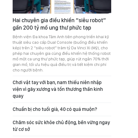
Hai chuyên gia điều khiển “siêu robot”
gần 200 tỷ mổ ung thư phức tạp
Bệnh viện Đa khoa Tâm Anh tiên phong triển khai kỹ
thuật siêu cao cấp Dual Console (buồng điều khiển
kép) trên 2 “siêu robot” trăm tỷ Da Vinci Xi (Mỹ), cho
phép hai chuyên gia cùng điều khiển hệ thống robot
mổ một ca ung thư phức tạp, giúp rút ngắn 70% thời
gian mổ, tối ưu hiệu quả điều trị và tiết kiệm chi phí
cho người bệnh.
Chơi vật tay với bạn, nam thiếu niên nhập
viện vì gãy xương và tổn thương thần kinh
quay
Chuẩn bị cho tuổi già, 40 có quá muộn?
Chăm sóc sức khỏe chủ động, bền vững ngay
từ cơ sở