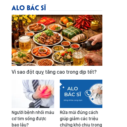
ALO BÁC SĨ
Vì sao đột quỵ tăng cao trong dịp tết?
Người bệnh nhồi máu
Rửa mũi đúng cách
cơ tim sống được
giúp giảm các triệu
bao lâu?
chứng khó chịu trong