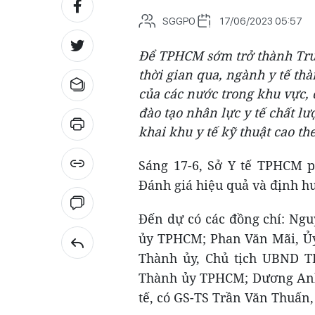
SGGPO
17/06/2023 05:57
Để TPHCM sớm trở thành Tru
thời gian qua, ngành y tế t
của các nước trong khu vực,
đào tạo nhân lực y tế chất lượ
khai khu y tế kỹ thuật cao th
Sáng 17-6, Sở Y tế TPHCM p
Đánh giá hiệu quả và định hư
Đến dự có các đồng chí: Ngu
ủy TPHCM; Phan Văn Mãi, Ủy
Thành ủy, Chủ tịch UBND 
Thành ủy TPHCM; Dương Anh
tế, có GS-TS Trần Văn Thuấn,