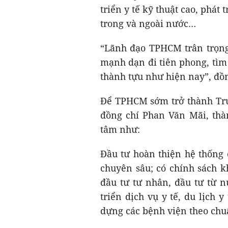
triển y tế kỹ thuật cao, phá
trong và ngoài nước…
“Lãnh đạo TPHCM trân trọng v
mạnh dạn đi tiên phong, tìm
thành tựu như hiện nay”, đ
Để TPHCM sớm trở thành Tru
đồng chí Phan Văn Mãi, thà
tâm như:
Đầu tư hoàn thiện hệ thống 
chuyên sâu; có chính sách k
đầu tư tư nhân, đầu tư từ n
triển dịch vụ y tế, du lịch y
dựng các bệnh viện theo chuẩ