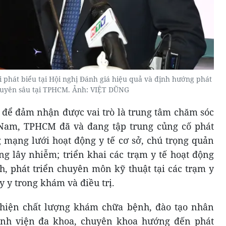
hát biểu tại Hội nghị Đánh giá hiệu quả và định hướng phát
chuyên sâu tại TPHCM. Ảnh: VIỆT DŨNG
để đảm nhận được vai trò là trung tâm chăm sóc
Nam, TPHCM đã và đang tập trung củng cố phát
g mạng lưới hoạt động y tế cơ sở, chú trọng quản
 lây nhiễm; triển khai các trạm y tế hoạt động
h, phát triển chuyên môn kỹ thuật tại các trạm y
ây y trong khám và điều trị.
 thiện chất lượng khám chữa bệnh, đào tạo nhân
ệnh viện đa khoa, chuyên khoa hướng đến phát