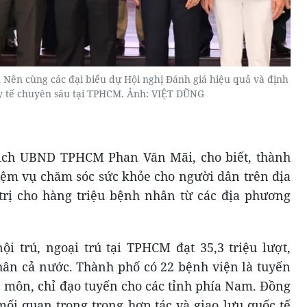
ên cùng các đại biểu dự Hội nghị Đánh giá hiệu quả và định
y tế chuyên sâu tại TPHCM. Ảnh: VIỆT DŨNG
 tịch UBND TPHCM Phan Văn Mãi, cho biết, thành
ệm vụ chăm sóc sức khỏe cho người dân trên địa
trị cho hàng triệu bệnh nhân từ các địa phương
ội trú, ngoại trú tại TPHCM đạt 35,3 triệu lượt,
ân cả nước. Thành phố có 22 bệnh viện là tuyến
n môn, chỉ đạo tuyến cho các tỉnh phía Nam. Đồng
mối quan trọng trong hợp tác và giao lưu quốc tế