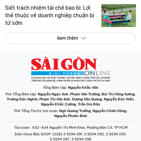
Siết trách nhiệm tái chế bao bì: Lợi
thế thuộc về doanh nghiệp chuẩn bị
từ sớm
Xem thêm
Tổng Biên tập:
Nguyễn Khắc Văn
Phó Tổng Biên tập:
Nguyễn Ngọc Anh
,
Phạm Văn Trường
,
Bùi Thị Hồng Sương
,
Trương Đức Nghĩa
,
Phạm Thị Vân Anh
,
Dương Văn Quang
,
Nguyễn Đức Hiển
,
Nguyễn Khắc Cường
,
Trần Gia Bảo
Phó Tổng Thư ký tòa soạn:
Ngô Quang Trưởng
,
Nguyễn Chiến Dũng
,
Nguyễn Phước Bình
Tòa soạn
: 432-434 Nguyễn Thị Minh Khai, Phường Bàn Cờ, TP.HCM
Điện thoại Báo SGGP
: (028) 3.9294.091, 3.9294.092, 3.9294.093,
3.9294.097, 3.9294.098