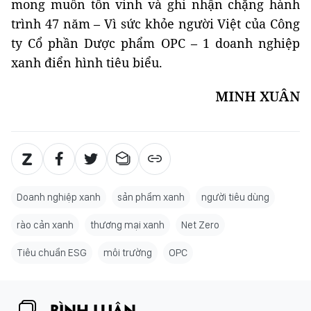
mong muốn tôn vinh và ghi nhận chặng hành
trình 47 năm – Vì sức khỏe người Việt của Công
ty Cổ phần Dược phẩm OPC – 1 doanh nghiệp
xanh điển hình tiêu biểu.
MINH XUÂN
Doanh nghiệp xanh
sản phẩm xanh
người tiêu dùng
rào cản xanh
thương mại xanh
Net Zero
Tiêu chuẩn ESG
môi trường
OPC
BÌNH LUẬN