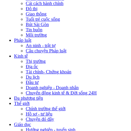
Cải cách hành chính
Đô thị
Giao thông
Tuổi trẻ cuộc sống
Bút Sài Gòn
Tin buồn
Môi trường
Pháp luật
An ninh - trật tự
Câu chuyện Pháp luật
Kinh tế
Thị trường
Địa ốc
Tài chính- Chứng khoán
Du lịch
Đầu tư
Doanh nghiệp - Doanh nhân
Chuyển động kinh tế & Đời sống 24H
Đa phương tiện
Thế giới
Chính trường thế giới
Hồ sơ - tư liệu
Chuyện đó đây
Giáo dục
Hướng nghiệp - tuyển sinh