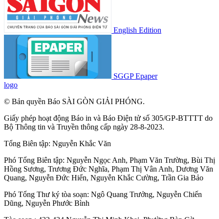
English Edition
SGGP Epaper
logo
© Bản quyền Báo SÀI GÒN GIẢI PHÓNG.
Giấy phép hoạt động Báo in và Báo Điện tử số 305/GP-BTTTT do
Bộ Thông tin và Truyền thông cấp ngày 28-8-2023.
Tổng Biên tập:
Nguyễn Khắc Văn
Phó Tổng Biên tập:
Nguyễn Ngọc Anh
,
Phạm Văn Trường
,
Bùi Thị
Hồng Sương
,
Trương Đức Nghĩa
,
Phạm Thị Vân Anh
,
Dương Văn
Quang
,
Nguyễn Đức Hiển
,
Nguyễn Khắc Cường
,
Trần Gia Bảo
Phó Tổng Thư ký tòa soạn:
Ngô Quang Trưởng
,
Nguyễn Chiến
Dũng
,
Nguyễn Phước Bình