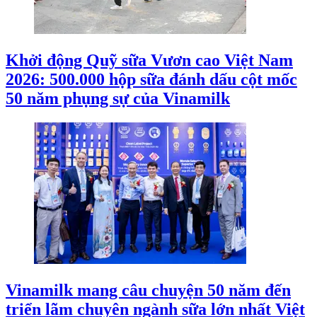
Khởi động Quỹ sữa Vươn cao Việt Nam
2026: 500.000 hộp sữa đánh dấu cột mốc
50 năm phụng sự của Vinamilk
Vinamilk mang câu chuyện 50 năm đến
triển lãm chuyên ngành sữa lớn nhất Việt