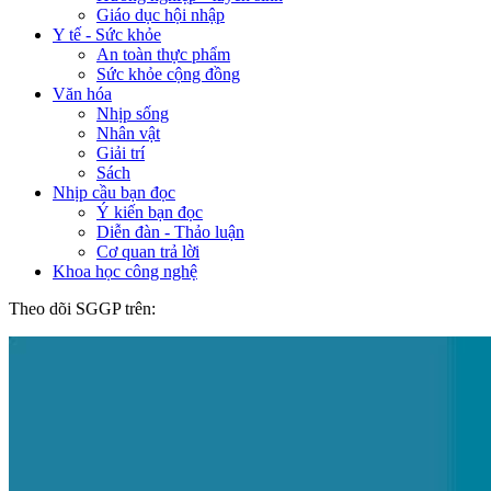
Giáo dục hội nhập
Y tế - Sức khỏe
An toàn thực phẩm
Sức khỏe cộng đồng
Văn hóa
Nhịp sống
Nhân vật
Giải trí
Sách
Nhịp cầu bạn đọc
Ý kiến bạn đọc
Diễn đàn - Thảo luận
Cơ quan trả lời
Khoa học công nghệ
Theo dõi SGGP trên: