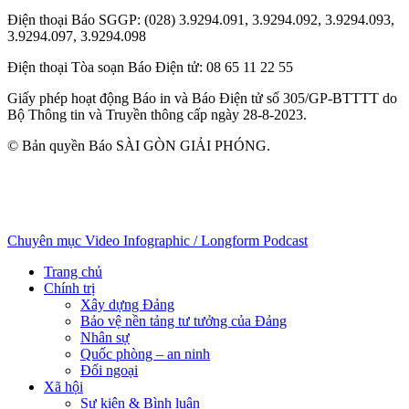
Điện thoại Báo SGGP
: (028) 3.9294.091, 3.9294.092, 3.9294.093,
3.9294.097, 3.9294.098
Điện thoại Tòa soạn Báo Điện tử
: 08 65 11 22 55
Giấy phép hoạt động Báo in và Báo Điện tử số 305/GP-BTTTT do
Bộ Thông tin và Truyền thông cấp ngày 28-8-2023.
© Bản quyền Báo SÀI GÒN GIẢI PHÓNG.
Chuyên mục
Video
Infographic / Longform
Podcast
Trang chủ
Chính trị
Xây dựng Đảng
Bảo vệ nền tảng tư tưởng của Đảng
Nhân sự
Quốc phòng – an ninh
Đối ngoại
Xã hội
Sự kiện & Bình luận