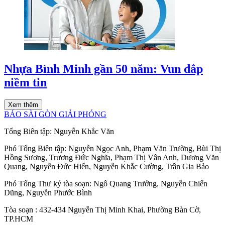
Nhựa Bình Minh gần 50 năm: Vun đắp
niềm tin
Xem thêm
BÁO SÀI GÒN GIẢI PHÓNG
Tổng Biên tập:
Nguyễn Khắc Văn
Phó Tổng Biên tập:
Nguyễn Ngọc Anh
,
Phạm Văn Trường
,
Bùi Thị
Hồng Sương
,
Trương Đức Nghĩa
,
Phạm Thị Vân Anh
,
Dương Văn
Quang
,
Nguyễn Đức Hiển
,
Nguyễn Khắc Cường
,
Trần Gia Bảo
Phó Tổng Thư ký tòa soạn:
Ngô Quang Trưởng
,
Nguyễn Chiến
Dũng
,
Nguyễn Phước Bình
Tòa soạn
: 432-434 Nguyễn Thị Minh Khai, Phường Bàn Cờ,
TP.HCM