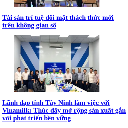
Tài sản trí tuệ đối mặt thách thức mới
trên không gian số
Lãnh đạo tỉnh Tây Ninh làm việc với
Vinamilk: Thúc đẩy mở rộng sản xuất gắn
với phát triển bền vững