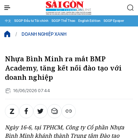
中文
SGGP Đầu tư Tài chính
SGGP Thể Thao
English Edition
SGGP Epaper
DOANH NGHIỆP XANH
Nhựa Bình Minh ra mắt BMP
Academy, tăng kết nối đào tạo với
doanh nghiệp
16/06/2026 07:44
Ngày 16-6, tại TPHCM, Công ty Cổ phần Nhựa
Bình Minh khánh thành Trung tâm Đào tạo