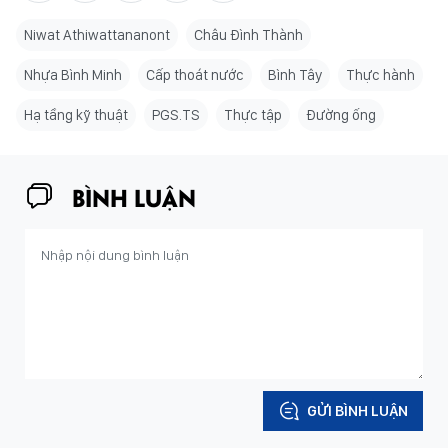
Niwat Athiwattananont
Châu Đình Thành
Nhựa Bình Minh
Cấp thoát nước
Bình Tây
Thực hành
Hạ tầng kỹ thuật
PGS.TS
Thực tập
Đường ống
BÌNH LUẬN
GỬI BÌNH LUẬN