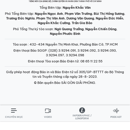
Tổng Biên tập:
Nguyễn Khắc Văn
Phó Tổng Biên tập:
Nguyễn Ngọc Anh
,
Phạm Văn Trường
,
Bùi Thị Hồng Sương
,
Trương Đức Nghĩa
,
Phạm Thị Vân Anh
,
Dương Văn Quang
,
Nguyễn Đức Hiển
,
Nguyễn Khắc Cường
,
Trần Gia Bảo
Phó Tổng Thư ký tòa soạn:
Ngô Quang Trưởng
,
Nguyễn Chiến Dũng
,
Nguyễn Phước Bình
Tòa soạn
: 432-434 Nguyễn Thị Minh Khai, Phường Bàn Cờ, TP.HCM
Điện thoại Báo SGGP
: (028) 3.9294.091, 3.9294.092, 3.9294.093,
3.9294.097, 3.9294.098
Điện thoại Tòa soạn Báo Điện tử
: 08 65 11 22 55
Giấy phép hoạt động Báo in và Báo Điện tử số 305/GP-BTTTT do Bộ Thông
tin và Truyền thông cấp ngày 28-8-2023.
© Bản quyền Báo SÀI GÒN GIẢI PHÓNG.
INFOGRAPHIC /
CHUYÊN MỤC
VIDEO
PODCAST
LONGFORM