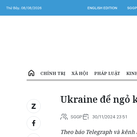
Thứ Bảy, 08/08/2026
ENGLISH EDITION
SGGP
CHÍNH TRỊ
XÃ HỘI
PHÁP LUẬT
KIN
Ukraine để ngỏ 
SGGP
30/11/2024 23:51
Theo báo Telegraph và kênh