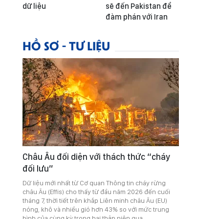
dữ liệu
sẽ đến Pakistan để
đàm phán với Iran
HỒ SƠ - TƯ LIỆU
Châu Âu đối diện với thách thức “cháy
đối lưu”
Dữ liệu mới nhất từ Cơ quan Thông tin cháy rừng
châu Âu (Effis) cho thấy từ đầu năm 2026 đến cuối
tháng 7, thời tiết trên khắp Liên minh châu Âu (EU)
nóng, khô và nhiều gió hơn 43% so với mức trung
bình của cùng kỳ trong hai thập niên qua.