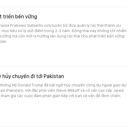
 triển bền vững
nesia Prabowo Subianto vừa tuyên bố đưa quản lý rác thải thành ưu
ặt mục tiêu xử lý dứt điểm trong 2-3 năm. Động thái này không chỉ nhằm
trường mà còn mở ra hướng tận dụng rác thải cho phát triển bền vững
hoàn.
 hủy chuyến đi tới Pakistan
 thống Mỹ Donald Trump đã bất ngờ hủy chuyến công du ngoại giao dự
ad (Pakistan), nơi đặc phái viên Steve Witkoff và cố vấn cao cấp Jared
tham gia các cuộc đàm phán gián tiếp với Iran về vấn đề đình chiến.