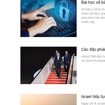
Bài học về b
Dữ liệu y tế là n
nhận dữ liệu của
khai trên nền tả
nước này.
Các đặc phái
Hãng CNN dẫn ngu
và Jared Kushner
Israel tiếp 
Ngày 24-4, Israe