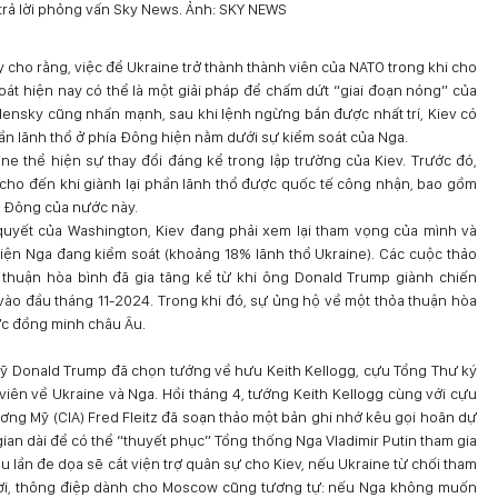
trả lời phỏng vấn Sky News. Ảnh: SKY NEWS
 cho rằng, việc để Ukraine trở thành thành viên của NATO trong khi cho
át hiện nay có thể là một giải pháp để chấm dứt “giai đoạn nóng” của
lensky cũng nhấn mạnh, sau khi lệnh ngừng bắn được nhất trí, Kiev có
ần lãnh thổ ở phía Đông hiện nằm dưới sự kiểm soát của Nga.
e thể hiện sự thay đổi đáng kể trong lập trường của Kiev. Trước đó,
 cho đến khi giành lại phần lãnh thổ được quốc tế công nhận, bao gồm
a Đông của nước này.
 quyết của Washington, Kiev đang phải xem lại tham vọng của mình và
iện Nga đang kiểm soát (khoảng 18% lãnh thổ Ukraine). Các cuộc thảo
thuận hòa bình đã gia tăng kể từ khi ông Donald Trump giành chiến
ào đầu tháng 11-2024. Trong khi đó, sự ủng hộ về một thỏa thuận hòa
ớc đồng minh châu Âu.
Mỹ Donald Trump đã chọn tướng về hưu Keith Kellogg, cựu Tổng Thư ký
viên về Ukraine và Nga. Hồi tháng 4, tướng Keith Kellogg cùng với cựu
ơng Mỹ (CIA) Fred Fleitz đã soạn thảo một bản ghi nhớ kêu gọi hoãn dự
gian dài để có thể “thuyết phục” Tổng thống Nga Vladimir Putin tham gia
 lần đe dọa sẽ cắt viện trợ quân sự cho Kiev, nếu Ukraine từ chối tham
hời, thông điệp dành cho Moscow cũng tương tự: nếu Nga không muốn