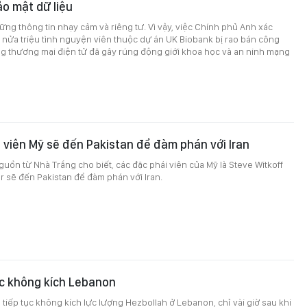
ảo mật dữ liệu
hững thông tin nhạy cảm và riêng tư. Vì vậy, việc Chính phủ Anh xác
 nửa triệu tình nguyện viên thuộc dự án UK Biobank bị rao bán công
ng thương mại điện tử đã gây rúng động giới khoa học và an ninh mạng
 viên Mỹ sẽ đến Pakistan để đàm phán với Iran
ồn từ Nhà Trắng cho biết, các đặc phái viên của Mỹ là Steve Witkoff
 sẽ đến Pakistan để đàm phán với Iran.
tục không kích Lebanon
l tiếp tục không kích lực lượng Hezbollah ở Lebanon, chỉ vài giờ sau khi