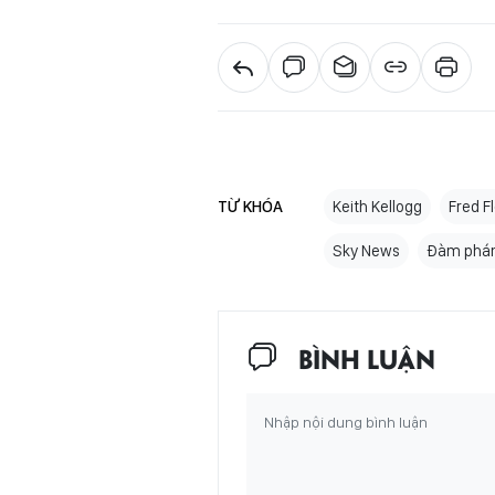
TỪ KHÓA
Keith Kellogg
Fred Fl
Sky News
Đàm phán
BÌNH LUẬN