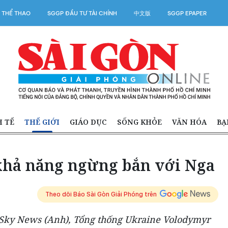
 THỂ THAO
SGGP ĐẦU TƯ TÀI CHÍNH
中文版
SGGP EPAPER
H TẾ
THẾ GIỚI
GIÁO DỤC
SỐNG KHỎE
VĂN HÓA
BẠ
khả năng ngừng bắn với Nga
Theo dõi Báo Sài Gòn Giải Phóng trên
 Sky News (Anh), Tổng thống Ukraine Volodymyr