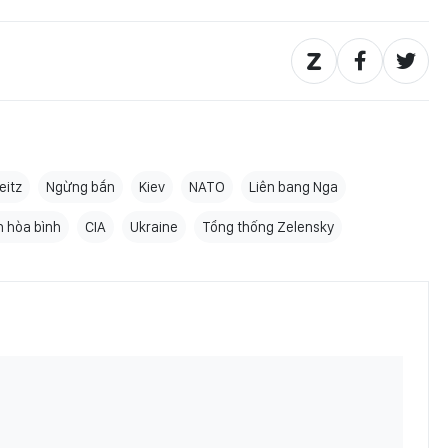
eitz
Ngừng bắn
Kiev
NATO
Liên bang Nga
 hòa bình
CIA
Ukraine
Tổng thống Zelensky