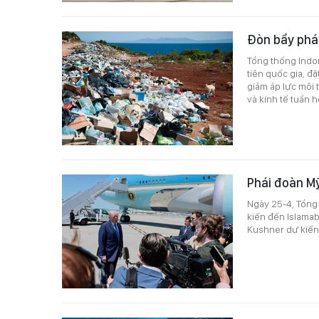
Đòn bẩy phát
Tổng thống Indo
tiên quốc gia, đ
giảm áp lực môi 
và kinh tế tuần 
Phái đoàn Mỹ
Ngày 25-4, Tổng
kiến đến Islamab
Kushner dự kiến 