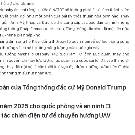
 hỗ trợ cho Ukraine.
lensky ám chỉ rằng “chiếc ô NATO” sẽ không phải là tư cách thành viên
uyết phản đối như một phần của bất kỳ thỏa thuận hòa bình nào. Thay
o gồm Anh, Mỹ, Pháp và Đức, có thể cung cấp các bảo đảm an ninh riêng
 Tổng thống Pháp Emmanuel Macron, Tổng thống Ukraine đã một lần nữa
 Ukraine gia nhập khối.
hẳng định ủng hộ Kiev, đồng thời bày tỏ quan ngại về sự leo thang xung
ân thường và cơ sở hạ tầng năng lượng của quốc gia này.
 tướng Mykhailo Drapatyi (42 tuổi) làm Tư lệnh Lục quân, thay cho
nắm quyền chỉ huy lực lượng lục quân sau cuộc cải tổ lớn vào tháng 2-
g thay đổi nội bộ là cần thiết khi Nga đạt được những bước tiến ở phía
ình trạng thiếu hụt nhân lực.
n toàn của Tổng thống đắc cử Mỹ Donald Trump
 năm 2025 cho quốc phòng và an ninh
 tác chiến điện tử để chuyển hướng UAV