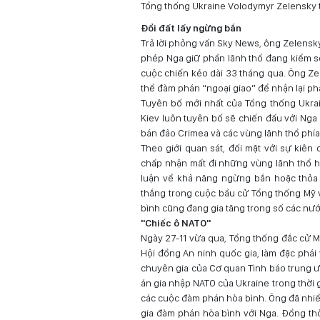
Tổng thống Ukraine Volodymyr Zelensky 
Đổi đất lấy ngừng bắn
Trả lời phỏng vấn Sky News, ông Zelensky
phép Nga giữ phần lãnh thổ đang kiểm so
cuộc chiến kéo dài 33 tháng qua. Ông Ze
thể đàm phán “ngoại giao” để nhận lại ph
Tuyên bố mới nhất của Tổng thống Ukrain
Kiev luôn tuyên bố sẽ chiến đấu với Nga
bán đảo Crimea và các vùng lãnh thổ phí
Theo giới quan sát, đối mặt với sự kiên
chấp nhận mất đi những vùng lãnh thổ h
luận về khả năng ngừng bắn hoặc thỏa 
thắng trong cuộc bầu cử Tổng thống Mỹ v
bình cũng đang gia tăng trong số các nư
"Chiếc ô NATO"
Ngày 27-11 vừa qua, Tổng thống đắc cử 
Hội đồng An ninh quốc gia, làm đặc phái 
chuyên gia của Cơ quan Tình báo trung ư
án gia nhập NATO của Ukraine trong thời 
các cuộc đàm phán hòa bình. Ông đã nhiều
gia đàm phán hòa bình với Nga. Đồng t