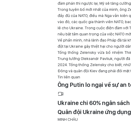
đàm phán thì ngược lại, Mỹ sẽ tăng cường
Trong tuyên bố mới nhất của mình, ông Ze
đầy đủ của NATO, điều mà Nga vẫn kiên q
vào đó, các quốc gia thành viên NATO, ba
lẻ cho Ukraine. Trong cuộc điện đàm với
nêu bật tầm quan trọng của việc NATO mời
Về phần mình, nhà lãnh đạo Pháp đã tái k
đột tại Ukraine gây thiệt hại cho người d
Tổng thống Zelensky vừa bổ nhiệm Thiếu
Trung tướng Oleksandr Pavliuk, người đã 
2024. Tổng thống Zelensky cho biết, nhữn
Đông và quân đội Kiev đang phải đối mặt t
Tin liên quan
Ông Putin lo ngại về sự a
Ukraine chi 60% ngân sách
Quân đội Ukraine ứng dụng
MINH CHÂU