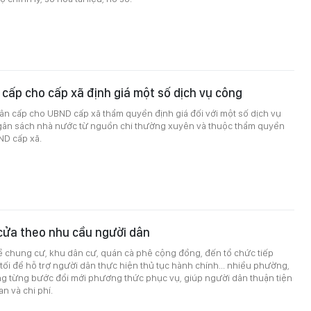
ấp cho cấp xã định giá một số dịch vụ công
 cấp cho UBND cấp xã thẩm quyền định giá đối với một số dịch vụ
ân sách nhà nước từ nguồn chi thường xuyên và thuộc thẩm quyền
ND cấp xã.
cửa theo nhu cầu người dân
ề chung cư, khu dân cư, quán cà phê cộng đồng, đến tổ chức tiếp
tối để hỗ trợ người dân thực hiện thủ tục hành chính... nhiều phường,
ng từng bước đổi mới phương thức phục vụ, giúp người dân thuận tiện
an và chi phí.