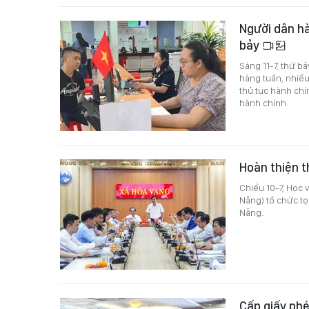
Người dân hà
bảy
Sáng 11-7, thứ b
hàng tuần, nhiều
thủ tục hành chí
hành chính.
Hoàn thiện t
Chiều 10-7, Học 
Nẵng) tổ chức tọ
Nẵng.
Cấp giấy phé