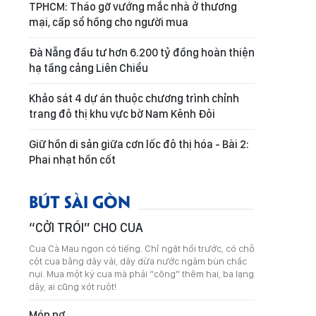
TPHCM: Tháo gỡ vướng mắc nhà ở thương
mại, cấp sổ hồng cho người mua
Đà Nẵng đầu tư hơn 6.200 tỷ đồng hoàn thiện
hạ tầng cảng Liên Chiểu
Khảo sát 4 dự án thuộc chương trình chỉnh
trang đô thị khu vực bờ Nam Kênh Đôi
Giữ hồn di sản giữa cơn lốc đô thị hóa - Bài 2:
Phai nhạt hồn cốt
BÚT SÀI GÒN
“CỞI TRÓI” CHO CUA
Cua Cà Mau ngon có tiếng. Chỉ ngặt hồi trước, có chỗ
cột cua bằng dây vải, dây dừa nước ngâm bùn chắc
nụi. Mua một ký cua mà phải “cõng” thêm hai, ba lạng
dây, ai cũng xót ruột!
Món nợ