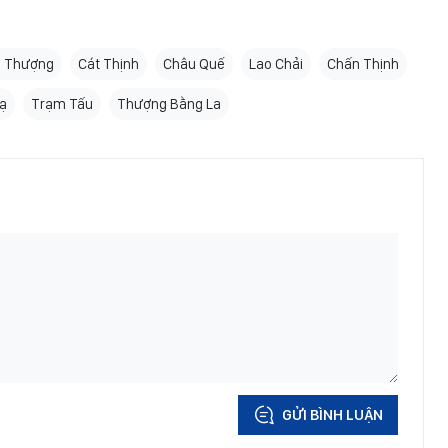
ụ Thượng
Cát Thịnh
Châu Quế
Lao Chải
Chấn Thịnh
ạ
Trạm Tấu
Thượng Bằng La
GỬI BÌNH LUẬN