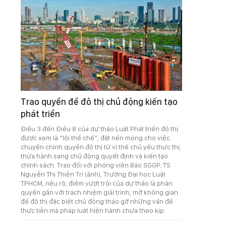
Trao quyền để đô thị chủ động kiến tạo
phát triển
Điều 3 đến Điều 8 của dự thảo Luật Phát triển đô thị
được xem là “lõi thể chế”, đặt nền móng cho việc
chuyển chính quyền đô thị từ vị thế chủ yếu thực thi,
thừa hành sang chủ động quyết định và kiến tạo
chính sách. Trao đổi với phóng viên Báo SGGP, TS
Nguyễn Thị Thiện Trí (ảnh), Trường Đại học Luật
TPHCM, nêu rõ, điểm vượt trội của dự thảo là phân
quyền gắn với trách nhiệm giải trình, mở không gian
để đô thị đặc biệt chủ động tháo gỡ những vấn đề
thực tiễn mà pháp luật hiện hành chưa theo kịp.