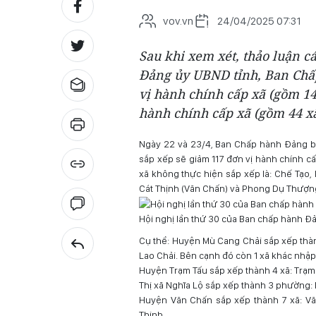
vov.vn
24/04/2025 07:31
Sau khi xem xét, thảo luận c
Đảng ủy UBND tỉnh, Ban Chấp
vị hành chính cấp xã (gồm 14
hành chính cấp xã (gồm 44 x
Ngày 22 và 23/4, Ban Chấp hành Đảng bộ 
sắp xếp sẽ giảm 117 đơn vị hành chính cấp
xã không thực hiện sắp xếp là: Chế Tạo,
Cát Thịnh (Văn Chấn) và Phong Dụ Thượng
Hội nghị lần thứ 30 của Ban chấp hành Đả
Cụ thể: Huyện Mù Cang Chải sắp xếp thàn
Lao Chải. Bên cạnh đó còn 1 xã khác nhập
Huyện Trạm Tấu sắp xếp thành 4 xã: Trạm 
Thị xã Nghĩa Lộ sắp xếp thành 3 phường: 
Huyện Văn Chấn sắp xếp thành 7 xã: Văn
Thịnh.