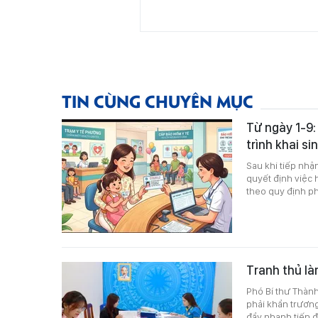
TIN CÙNG CHUYÊN MỤC
Từ ngày 1-9:
trình khai si
Sau khi tiếp nhậ
quyết định việc h
theo quy định ph
Tranh thủ là
Phó Bí thư Thàn
phải khẩn trương,
đẩy nhanh tiến độ