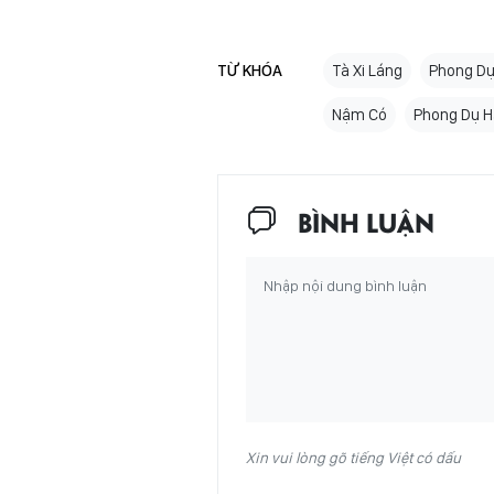
TỪ KHÓA
Tà Xi Láng
Phong D
Nậm Có
Phong Dụ H
BÌNH LUẬN
Xin vui lòng gõ tiếng Việt có dấu