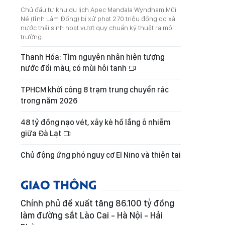
Chủ đầu tư khu du lịch Apec Mandala Wyndham Mũi
Né (tỉnh Lâm Đồng) bị xử phạt 270 triệu đồng do xả
nước thải sinh hoạt vượt quy chuẩn kỹ thuật ra môi
trường.
Thanh Hóa: Tìm nguyên nhân hiện tượng
nước đổi màu, có mùi hôi tanh
TPHCM khởi công 8 trạm trung chuyển rác
trong năm 2026
48 tỷ đồng nạo vét, xây kè hồ lắng ô nhiễm
giữa Đà Lạt
Chủ động ứng phó nguy cơ El Nino và thiên tai
GIAO THÔNG
Chính phủ đề xuất tăng 86.100 tỷ đồng
làm đường sắt Lào Cai - Hà Nội - Hải