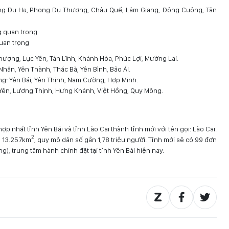
ng Dụ Hạ, Phong Dụ Thượng, Châu Quế, Lâm Giang, Đông Cuông, Tân
quan trọng
ượng, Lục Yên, Tân Lĩnh, Khánh Hòa, Phúc Lợi, Mường Lai.
hân, Yên Thành, Thác Bà, Yên Bình, Bảo Ái.
g: Yên Bái, Yên Thịnh, Nam Cường, Hợp Minh.
 Yên, Lương Thịnh, Hưng Khánh, Việt Hồng, Quy Mông.
 nhất tỉnh Yên Bái và tỉnh Lào Cai thành tỉnh mới với tên gọi: Lào Cai.
2
n 13.257km
, quy mô dân số gần 1,78 triệu người. Tỉnh mới sẽ có 99 đơn
), trung tâm hành chính đặt tại tỉnh Yên Bái hiện nay.