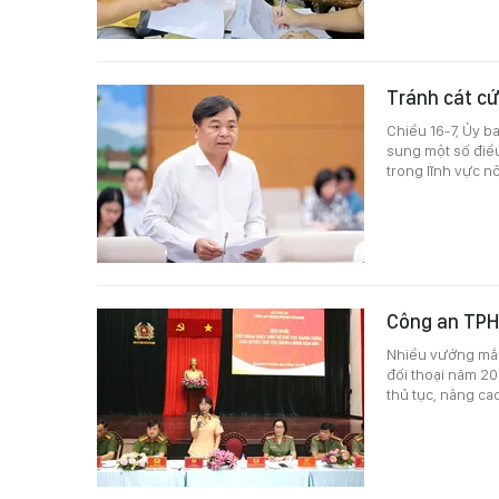
Tránh cát cứ
Chiều 16-7, Ủy b
sung một số điều
trong lĩnh vực n
Công an TPHC
Nhiều vướng mắc 
đối thoại năm 20
thủ tục, nâng ca