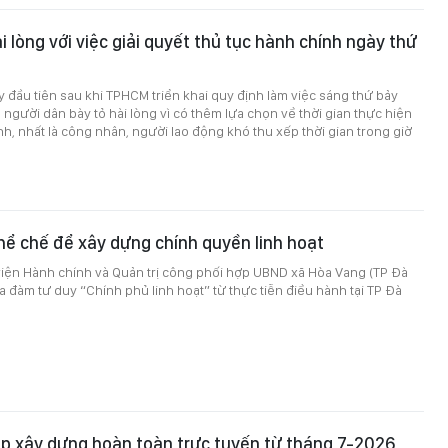
i lòng với việc giải quyết thủ tục hành chính ngày thứ
ảy đầu tiên sau khi TPHCM triển khai quy định làm việc sáng thứ bảy
 người dân bày tỏ hài lòng vì có thêm lựa chọn về thời gian thực hiện
nh, nhất là công nhân, người lao động khó thu xếp thời gian trong giờ
hể chế để xây dựng chính quyền linh hoạt
viện Hành chính và Quản trị công phối hợp UBND xã Hòa Vang (TP Đà
a đàm tư duy “Chính phủ linh hoạt” từ thực tiễn điều hành tại TP Đà
p xây dựng hoàn toàn trực tuyến từ tháng 7-2026