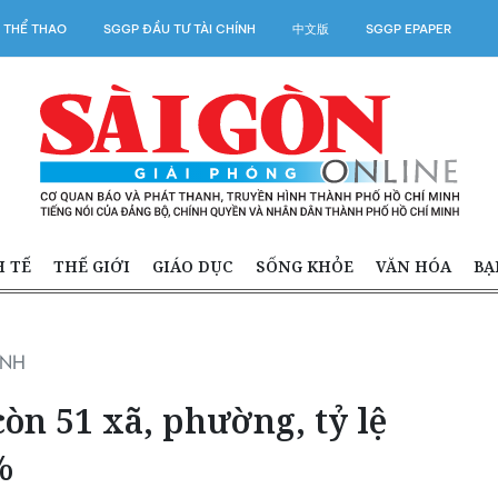
 THỂ THAO
SGGP ĐẦU TƯ TÀI CHÍNH
中文版
SGGP EPAPER
H TẾ
THẾ GIỚI
GIÁO DỤC
SỐNG KHỎE
VĂN HÓA
BẠ
ÍNH
còn 51 xã, phường, tỷ lệ
%