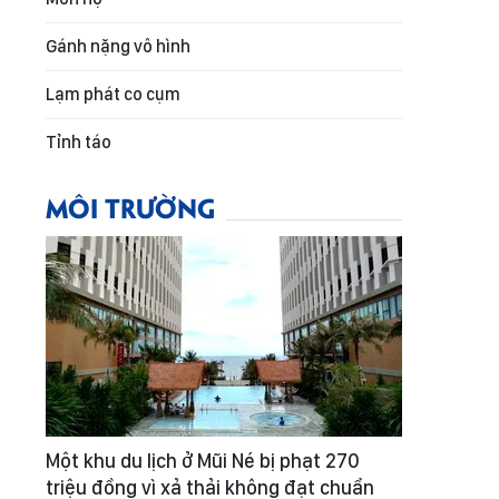
Gánh nặng vô hình
Lạm phát co cụm
Tỉnh táo
MÔI TRƯỜNG
Một khu du lịch ở Mũi Né bị phạt 270
triệu đồng vì xả thải không đạt chuẩn