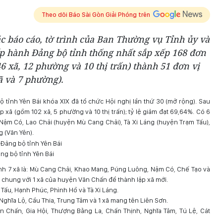
Theo dõi Báo Sài Gòn Giải Phóng trên
ác báo cáo, tờ trình của Ban Thường vụ Tỉnh ủy và
 hành Đảng bộ tỉnh thống nhất sắp xếp 168 đơn
6 xã, 12 phường và 10 thị trấn) thành 51 đơn vị
ã và 7 phường).
tỉnh Yên Bái khóa XIX đã tổ chức Hội nghị lần thứ 30 (mở rộng). Sau
 xã (gồm 102 xã, 5 phường và 10 thị trấn); tỷ lệ giảm đạt 69,64%. Có 6
 Nậm Có, Lao Chải (huyện Mù Cang Chải), Tà Xi Láng (huyện Trạm Tấu),
 (Văn Yên).
ng bộ tỉnh Yên Bái
h 7 xã là: Mù Cang Chải, Khao Mang, Púng Luông, Nậm Có, Chế Tạo và
 chung với 1 xã của huyện Văn Chấn để thành lập xã mới.
Tấu, Hạnh Phúc, Phình Hồ và Tà Xi Láng.
Nghĩa Lộ, Cầu Thia, Trung Tâm và 1 xã mang tên Liên Sơn.
 Chấn, Gia Hội, Thượng Bằng La, Chấn Thịnh, Nghĩa Tâm, Tú Lệ, Cát