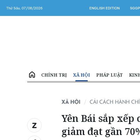
Thứ Sáu, 07/08/2026
ENGLISH EDITION
SGGP
CHÍNH TRỊ
XÃ HỘI
PHÁP LUẬT
KIN
XÃ HỘI
CẢI CÁCH HÀNH CH
Yên Bái sắp xếp 
giảm đạt gần 70