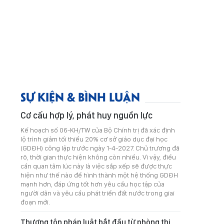
SỰ KIỆN & BÌNH LUẬN
Cơ cấu hợp lý, phát huy nguồn lực
Kế hoạch số 06-KH/TW của Bộ Chính trị đã xác định
lộ trình giảm tối thiểu 20% cơ sở giáo dục đại học
(GDĐH) công lập trước ngày 1-4-2027. Chủ trương đã
rõ, thời gian thực hiện không còn nhiều. Vì vậy, điều
cần quan tâm lúc này là việc sắp xếp sẽ được thực
hiện như thế nào để hình thành một hệ thống GDĐH
mạnh hơn, đáp ứng tốt hơn yêu cầu học tập của
người dân và yêu cầu phát triển đất nước trong giai
đoạn mới.
Thượng tôn pháp luật bắt đầu từ phòng thi