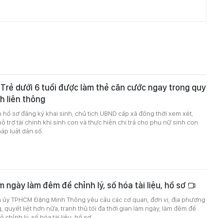
 Trẻ dưới 6 tuổi được làm thẻ căn cước ngay trong quy
nh liên thông
n hồ sơ đăng ký khai sinh, chủ tịch UBND cấp xã đồng thời xem xét,
ỗ trợ tài chính khi sinh con và thực hiện chi trả cho phụ nữ sinh con
áp luật dân số.
m ngày làm đêm để chỉnh lý, số hóa tài liệu, hồ sơ
h ủy TPHCM Đặng Minh Thông yêu cầu các cơ quan, đơn vị, địa phương
 quyết liệt hơn nữa, tranh thủ tối đa thời gian làm ngày, làm đêm để
 chỉnh lý, số hóa tài liệu, hồ sơ.