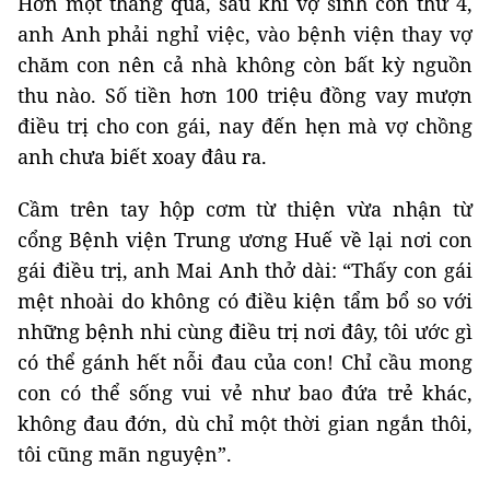
Hơn một tháng qua, sau khi vợ sinh con thứ 4,
anh Anh phải nghỉ việc, vào bệnh viện thay vợ
chăm con nên cả nhà không còn bất kỳ nguồn
thu nào. Số tiền hơn 100 triệu đồng vay mượn
điều trị cho con gái, nay đến hẹn mà vợ chồng
anh chưa biết xoay đâu ra.
Cầm trên tay hộp cơm từ thiện vừa nhận từ
cổng Bệnh viện Trung ương Huế về lại nơi con
gái điều trị, anh Mai Anh thở dài: “Thấy con gái
mệt nhoài do không có điều kiện tẩm bổ so với
những bệnh nhi cùng điều trị nơi đây, tôi ước gì
có thể gánh hết nỗi đau của con! Chỉ cầu mong
con có thể sống vui vẻ như bao đứa trẻ khác,
không đau đớn, dù chỉ một thời gian ngắn thôi,
tôi cũng mãn nguyện”.