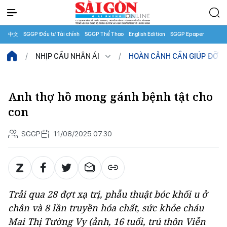
中文
SGGP Đầu tư Tài chính
SGGP Thể Thao
English Edition
SGGP Epaper
NHỊP CẦU NHÂN ÁI
HOÀN CẢNH CẦN GIÚP ĐỠ
Anh thợ hồ mong gánh bệnh tật cho
con
SGGP
11/08/2025 07:30
Trải qua 28 đợt xạ trị, phẫu thuật bóc khối u ở
chân và 8 lần truyền hóa chất, sức khỏe cháu
Mai Thị Tường Vy (ảnh, 16 tuổi, trú thôn Viễn