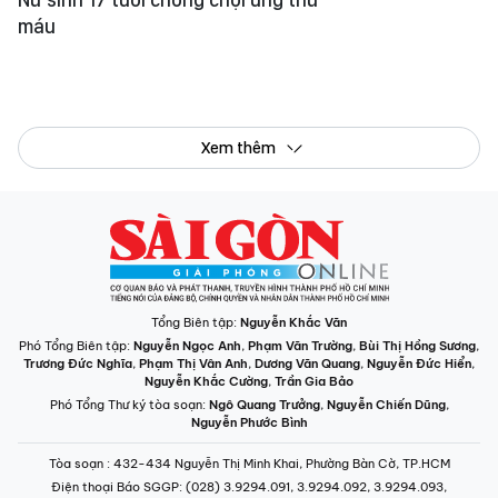
máu
Xem thêm
Tổng Biên tập:
Nguyễn Khắc Văn
Phó Tổng Biên tập:
Nguyễn Ngọc Anh
,
Phạm Văn Trường
,
Bùi Thị Hồng Sương
,
Trương Đức Nghĩa
,
Phạm Thị Vân Anh
,
Dương Văn Quang
,
Nguyễn Đức Hiển
,
Nguyễn Khắc Cường
,
Trần Gia Bảo
Phó Tổng Thư ký tòa soạn:
Ngô Quang Trưởng
,
Nguyễn Chiến Dũng
,
Nguyễn Phước Bình
Tòa soạn
: 432-434 Nguyễn Thị Minh Khai, Phường Bàn Cờ, TP.HCM
Điện thoại Báo SGGP
: (028) 3.9294.091, 3.9294.092, 3.9294.093,