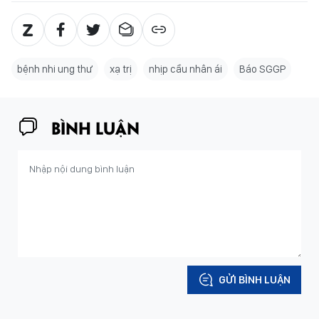
bệnh nhi ung thư
xạ trị
nhịp cầu nhân ái
Báo SGGP
BÌNH LUẬN
GỬI BÌNH LUẬN