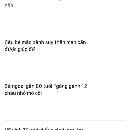
não
Cậu bé mắc bệnh suy thận mạn cần
được giúp đỡ
Bà ngoại gần 80 tuổi “gồng gánh” 2
cháu nhỏ mồ côi
Nữ sinh 17 tuổi chống chọi ung thư