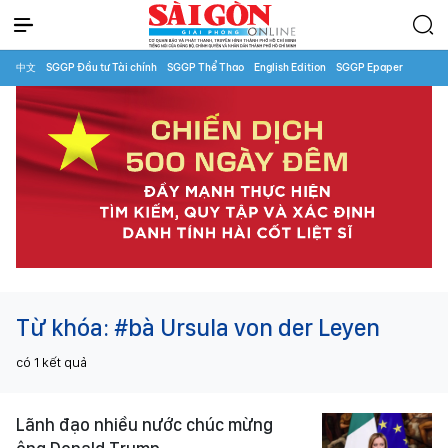
中文
SGGP Đầu tư Tài chính
SGGP Thể Thao
English Edition
SGGP Epaper
Từ khóa:
#bà Ursula von der Leyen
có
1
kết quả
Lãnh đạo nhiều nước chúc mừng