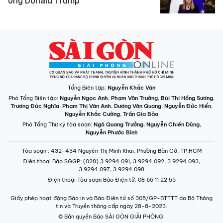
ông Donald Trump
Tổng Biên tập:
Nguyễn Khắc Văn
Phó Tổng Biên tập:
Nguyễn Ngọc Anh
,
Phạm Văn Trường
,
Bùi Thị Hồng Sương
,
Trương Đức Nghĩa
,
Phạm Thị Vân Anh
,
Dương Văn Quang
,
Nguyễn Đức Hiển
,
Nguyễn Khắc Cường
,
Trần Gia Bảo
Phó Tổng Thư ký tòa soạn:
Ngô Quang Trưởng
,
Nguyễn Chiến Dũng
,
Nguyễn Phước Bình
Tòa soạn
: 432-434 Nguyễn Thị Minh Khai, Phường Bàn Cờ, TP.HCM
Điện thoại Báo SGGP
: (028) 3.9294.091, 3.9294.092, 3.9294.093,
3.9294.097, 3.9294.098
Điện thoại Tòa soạn Báo Điện tử
: 08 65 11 22 55
Giấy phép hoạt động Báo in và Báo Điện tử số 305/GP-BTTTT do Bộ Thông
tin và Truyền thông cấp ngày 28-8-2023.
© Bản quyền Báo SÀI GÒN GIẢI PHÓNG.