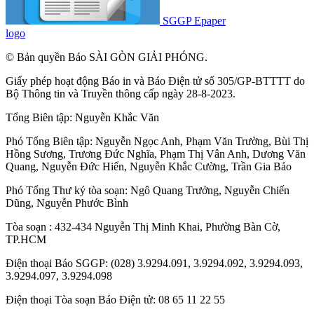
SGGP Epaper
logo
© Bản quyền Báo SÀI GÒN GIẢI PHÓNG.
Giấy phép hoạt động Báo in và Báo Điện tử số 305/GP-BTTTT do
Bộ Thông tin và Truyền thông cấp ngày 28-8-2023.
Tổng Biên tập:
Nguyễn Khắc Văn
Phó Tổng Biên tập:
Nguyễn Ngọc Anh
,
Phạm Văn Trường
,
Bùi Thị
Hồng Sương
,
Trương Đức Nghĩa
,
Phạm Thị Vân Anh
,
Dương Văn
Quang
,
Nguyễn Đức Hiển
,
Nguyễn Khắc Cường
,
Trần Gia Bảo
Phó Tổng Thư ký tòa soạn:
Ngô Quang Trưởng
,
Nguyễn Chiến
Dũng
,
Nguyễn Phước Bình
Tòa soạn : 432-434 Nguyễn Thị Minh Khai, Phường Bàn Cờ,
TP.HCM
Điện thoại Báo SGGP: (028) 3.9294.091, 3.9294.092, 3.9294.093,
3.9294.097, 3.9294.098
Điện thoại Tòa soạn Báo Điện tử: 08 65 11 22 55