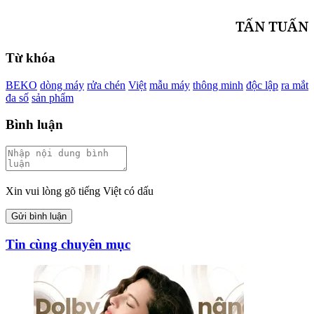
TẤN TUẤN
Từ khóa
BEKO
dòng máy
rửa chén
Việt
mẫu máy
thông minh
độc lập
ra mắt
đa số
sản phẩm
Bình luận
Xin vui lòng gõ tiếng Việt có dấu
Gửi bình luận
Tin cùng chuyên mục