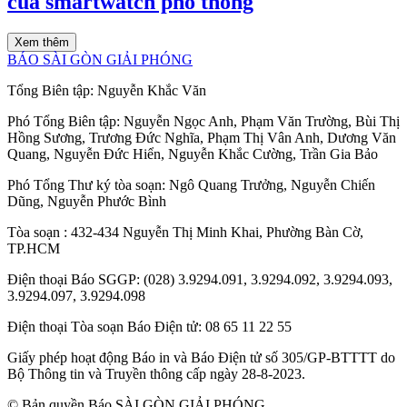
của smartwatch phổ thông
Xem thêm
BÁO SÀI GÒN GIẢI PHÓNG
Tổng Biên tập:
Nguyễn Khắc Văn
Phó Tổng Biên tập:
Nguyễn Ngọc Anh
,
Phạm Văn Trường
,
Bùi Thị
Hồng Sương
,
Trương Đức Nghĩa
,
Phạm Thị Vân Anh
,
Dương Văn
Quang
,
Nguyễn Đức Hiển
,
Nguyễn Khắc Cường
,
Trần Gia Bảo
Phó Tổng Thư ký tòa soạn:
Ngô Quang Trưởng
,
Nguyễn Chiến
Dũng
,
Nguyễn Phước Bình
Tòa soạn
: 432-434 Nguyễn Thị Minh Khai, Phường Bàn Cờ,
TP.HCM
Điện thoại Báo SGGP
: (028) 3.9294.091, 3.9294.092, 3.9294.093,
3.9294.097, 3.9294.098
Điện thoại Tòa soạn Báo Điện tử
: 08 65 11 22 55
Giấy phép hoạt động Báo in và Báo Điện tử số 305/GP-BTTTT do
Bộ Thông tin và Truyền thông cấp ngày 28-8-2023.
© Bản quyền Báo SÀI GÒN GIẢI PHÓNG.