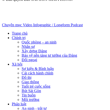
Chuyên mục
Video
Infographic / Longform
Podcast
Trang chủ
Chính trị
Quốc phòng – an ninh
Nhân sự
Xây dựng Đảng
Bảo vệ nền tảng tư tưởng của Đảng
Đối ngoại
Xã hội
Sự kiện & Bình luận
Cải cách hành chính
Đô thị
Giao thông
Tuổi trẻ cuộc sống
Bút Sài Gòn
Tin buồn
Môi trường
Pháp luật
An ninh - trật tự