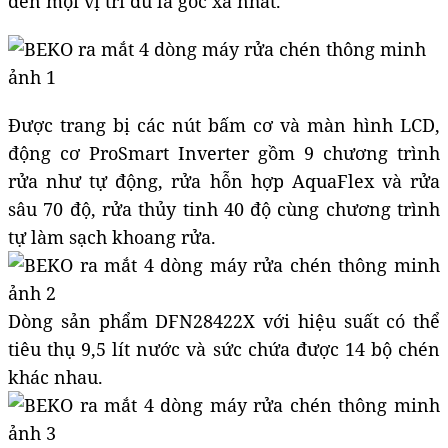
đến mọi vị trí dù là góc xa nhất.
Được trang bị các nút bấm cơ và màn hình LCD,
động cơ ProSmart Inverter gồm 9 chương trình
rửa như tự động, rửa hỗn hợp AquaFlex và rửa
sâu 70 độ, rửa thủy tinh 40 độ cùng chương trình
tự làm sạch khoang rửa.
Dòng sản phẩm DFN28422X với hiệu suất có thể
tiêu thụ 9,5 lít nước và sức chứa được 14 bộ chén
khác nhau.