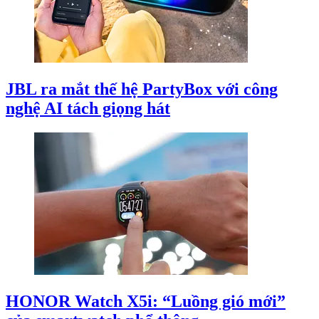
JBL ra mắt thế hệ PartyBox với công
nghệ AI tách giọng hát
HONOR Watch X5i: “Luồng gió mới”