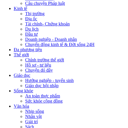
Câu chuyện Pháp luật
Kinh tế
Thị trường
Địa ốc
Tài chính- Chứng khoán
Du lịch
Đầu tư
Doanh nghiệp - Doanh nhân
Chuyển động kinh tế & Đời sống 24H
Đa phương tiện
Thế giới
Chính trường thế giới
Hồ sơ - tư liệu
Chuyện đó đây
Giáo dục
Hướng nghiệp - tuyển sinh
Giáo dục hội nhập
Sống khỏe
An toàn thực phẩm
Sức khỏe cộng đồng
Văn hóa
Nhịp sống
Nhân vật
Giải trí
Sách