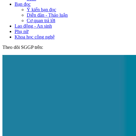
Bạn đọc
Ý kiến bạn đọc
Diễn đàn - Thảo luận
Cơ quan trả lời
Lao động - An sinh
Phụ nữ
Khoa học công nghệ
Theo dõi SGGP trên: