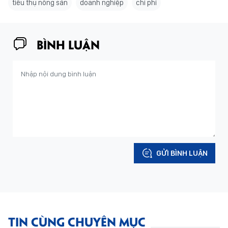
tiêu thụ nông sản
doanh nghiệp
chi phí
BÌNH LUẬN
GỬI BÌNH LUẬN
TIN CÙNG CHUYÊN MỤC