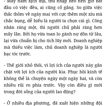
- Mấy năm xịch đụi, thu nhập hẻo nên giờ bắt
đầu có việc đều, ai cũng cố gắng. So giữa việc
thắc thỏm về ngày mai với cực thêm một xíu mà
chắc bụng, dễ hiểu là người ta chọn cái gì. Công
nhân ráng một, thì người chủ phải ráng hơn
mấy lần. Bởi họ vừa toan lo gánh nợ dồn từ lâu,
lại vừa chuẩn bị cho tích lũy mới. Doanh nghiệp
mà thiếu việc làm, chủ doanh nghiệp là người
bạc tóc trước.
- Thế giới nhỏ thôi, vì lợi ích của người này gắn
chặt với lợi ích của người kia. Phục hồi kinh tế
không thể là chuyện ngày một ngày hai, và còn
nhiều rủi ro phía trước. Vậy còn điều gì mới
trong đời sống của người lao động?
- Ở nhiều địa phương, đã xuất hiện những đội