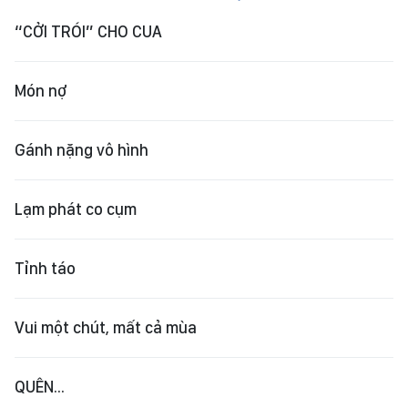
“CỞI TRÓI” CHO CUA
Món nợ
Gánh nặng vô hình
Lạm phát co cụm
Tỉnh táo
Vui một chút, mất cả mùa
QUÊN...