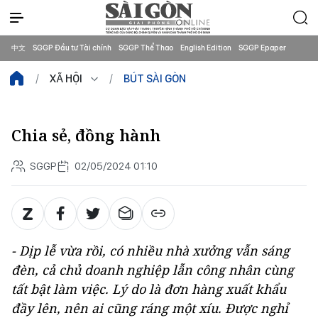
中文
SGGP Đầu tư Tài chính
SGGP Thể Thao
English Edition
SGGP Epaper
XÃ HỘI
BÚT SÀI GÒN
Chia sẻ, đồng hành
SGGP
02/05/2024 01:10
- Dịp lễ vừa rồi, có nhiều nhà xưởng vẫn sáng
đèn, cả chủ doanh nghiệp lẫn công nhân cùng
tất bật làm việc. Lý do là đơn hàng xuất khẩu
đầy lên, nên ai cũng ráng một xíu. Được nghỉ