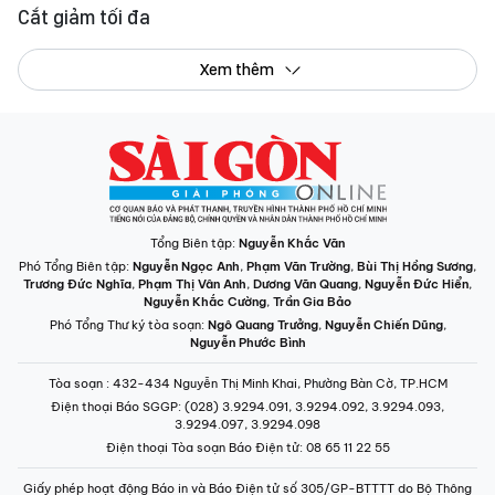
Cắt giảm tối đa
Xem thêm
Tổng Biên tập:
Nguyễn Khắc Văn
Phó Tổng Biên tập:
Nguyễn Ngọc Anh
,
Phạm Văn Trường
,
Bùi Thị Hồng Sương
,
Trương Đức Nghĩa
,
Phạm Thị Vân Anh
,
Dương Văn Quang
,
Nguyễn Đức Hiển
,
Nguyễn Khắc Cường
,
Trần Gia Bảo
Phó Tổng Thư ký tòa soạn:
Ngô Quang Trưởng
,
Nguyễn Chiến Dũng
,
Nguyễn Phước Bình
Tòa soạn
: 432-434 Nguyễn Thị Minh Khai, Phường Bàn Cờ, TP.HCM
Điện thoại Báo SGGP
: (028) 3.9294.091, 3.9294.092, 3.9294.093,
3.9294.097, 3.9294.098
Điện thoại Tòa soạn Báo Điện tử
: 08 65 11 22 55
Giấy phép hoạt động Báo in và Báo Điện tử số 305/GP-BTTTT do Bộ Thông