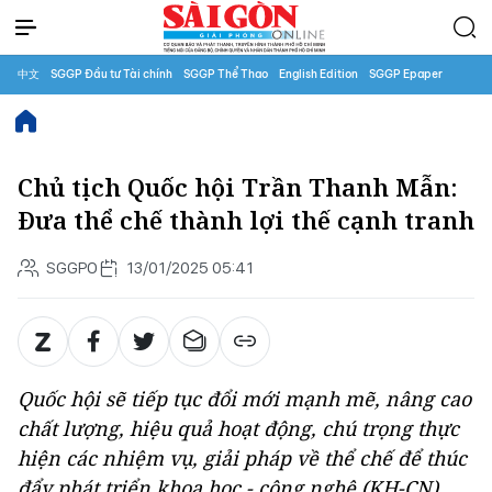
中文
SGGP Đầu tư Tài chính
SGGP Thể Thao
English Edition
SGGP Epaper
Chủ tịch Quốc hội Trần Thanh Mẫn:
Đưa thể chế thành lợi thế cạnh tranh
SGGPO
13/01/2025 05:41
Quốc hội sẽ tiếp tục đổi mới mạnh mẽ, nâng cao
chất lượng, hiệu quả hoạt động, chú trọng thực
hiện các nhiệm vụ, giải pháp về thể chế để thúc
đẩy phát triển khoa học - công nghệ (KH-CN),