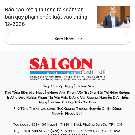
Báo cáo kết quả tổng rà soát văn
bản quy phạm pháp luật vào tháng
12-2026
Xem thêm
Tổng Biên tập:
Nguyễn Khắc Văn
Phó Tổng Biên tập:
Nguyễn Ngọc Anh
,
Phạm Văn Trường
,
Bùi Thị Hồng Sương
,
Trương Đức Nghĩa
,
Phạm Thị Vân Anh
,
Dương Văn Quang
,
Nguyễn Đức Hiển
,
Nguyễn Khắc Cường
,
Trần Gia Bảo
Phó Tổng Thư ký tòa soạn:
Ngô Quang Trưởng
,
Nguyễn Chiến Dũng
,
Nguyễn Phước Bình
Tòa soạn
: 432-434 Nguyễn Thị Minh Khai, Phường Bàn Cờ, TP.HCM
Điện thoại Báo SGGP
: (028) 3.9294.091, 3.9294.092, 3.9294.093,