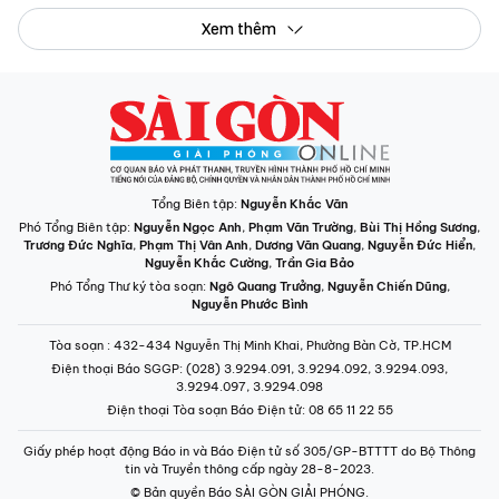
Tổng Biên tập:
Nguyễn Khắc Văn
Phó Tổng Biên tập:
Nguyễn Ngọc Anh
,
Phạm Văn Trường
,
Bùi Thị Hồng Sương
,
Trương Đức Nghĩa
,
Phạm Thị Vân Anh
,
Dương Văn Quang
,
Nguyễn Đức Hiển
,
Nguyễn Khắc Cường
,
Trần Gia Bảo
Phó Tổng Thư ký tòa soạn:
Ngô Quang Trưởng
,
Nguyễn Chiến Dũng
,
Nguyễn Phước Bình
Tòa soạn
: 432-434 Nguyễn Thị Minh Khai, Phường Bàn Cờ, TP.HCM
Điện thoại Báo SGGP
: (028) 3.9294.091, 3.9294.092, 3.9294.093,
3.9294.097, 3.9294.098
Điện thoại Tòa soạn Báo Điện tử
: 08 65 11 22 55
Giấy phép hoạt động Báo in và Báo Điện tử số 305/GP-BTTTT do Bộ Thông
tin và Truyền thông cấp ngày 28-8-2023.
© Bản quyền Báo SÀI GÒN GIẢI PHÓNG.