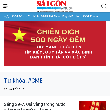
中文
SGGP Đầu tư Tài chính
SGGP Thể Thao
English Edition
SGGP Epaper
Từ khóa:
#CME
có
24
kết quả
Sáng 29-7: Giá vàng trong nước