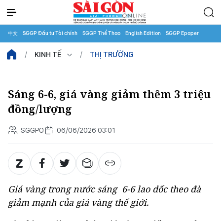
中文
SGGP Đầu tư Tài chính
SGGP Thể Thao
English Edition
SGGP Epaper
KINH TẾ
THỊ TRƯỜNG
Sáng 6-6, giá vàng giảm thêm 3 triệu
đồng/lượng
SGGPO
06/06/2026 03:01
Giá vàng trong nước sáng 6-6 lao dốc theo đà
giảm mạnh của giá vàng thế giới.