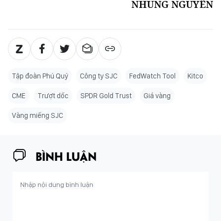
NHUNG NGUYỄN
Tập đoàn Phú Quý
Công ty SJC
FedWatch Tool
Kitco
CME
Trượt dốc
SPDR Gold Trust
Giá vàng
Vàng miếng SJC
BÌNH LUẬN