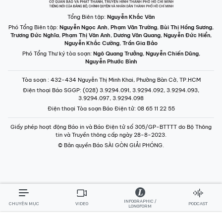
Tổng Biên tập:
Nguyễn Khắc Văn
Phó Tổng Biên tập:
Nguyễn Ngọc Anh
,
Phạm Văn Trường
,
Bùi Thị Hồng Sương
,
Trương Đức Nghĩa
,
Phạm Thị Vân Anh
,
Dương Văn Quang
,
Nguyễn Đức Hiển
,
Nguyễn Khắc Cường
,
Trần Gia Bảo
Phó Tổng Thư ký tòa soạn:
Ngô Quang Trưởng
,
Nguyễn Chiến Dũng
,
Nguyễn Phước Bình
Tòa soạn
: 432-434 Nguyễn Thị Minh Khai, Phường Bàn Cờ, TP.HCM
Điện thoại Báo SGGP
: (028) 3.9294.091, 3.9294.092, 3.9294.093,
3.9294.097, 3.9294.098
Điện thoại Tòa soạn Báo Điện tử
: 08 65 11 22 55
Giấy phép hoạt động Báo in và Báo Điện tử số 305/GP-BTTTT do Bộ Thông
tin và Truyền thông cấp ngày 28-8-2023.
© Bản quyền Báo SÀI GÒN GIẢI PHÓNG.
INFOGRAPHIC /
CHUYÊN MỤC
VIDEO
PODCAST
LONGFORM