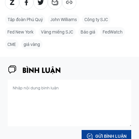
Tập đoàn Phú Quý
John Williams
Công ty SJC
Fed New York
Vàng miếng SJC
Báo giá
FedWatch
CME
giá vàng
BÌNH LUẬN
GỬI BÌNH LUẬN