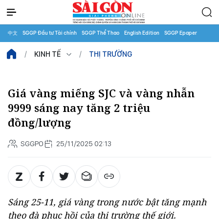
中文
SGGP Đầu tư Tài chính
SGGP Thể Thao
English Edition
SGGP Epaper
KINH TẾ
THỊ TRƯỜNG
Giá vàng miếng SJC và vàng nhẫn
9999 sáng nay tăng 2 triệu
đồng/lượng
SGGPO
25/11/2025 02:13
Sáng 25-11, giá vàng trong nước bật tăng mạnh
theo đà phục hồi của thị trường thế giới.