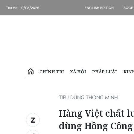
Thứ Hai, 10/08/2026
ENGLISH EDITION
SGGP
CHÍNH TRỊ
XÃ HỘI
PHÁP LUẬT
KIN
TIÊU DÙNG THÔNG MINH
Hàng Việt chất l
dùng Hồng Công