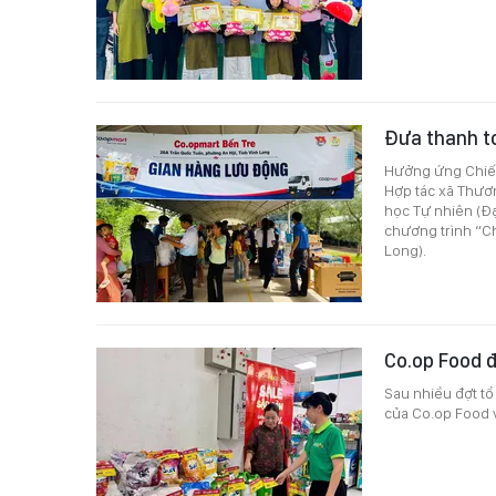
Đưa thanh t
Hưởng ứng Chiến
Hợp tác xã Thươ
học Tự nhiên (Đ
chương trình “Ch
Long).
Co.op Food 
Sau nhiều đợt tổ
của Co.op Food vừ