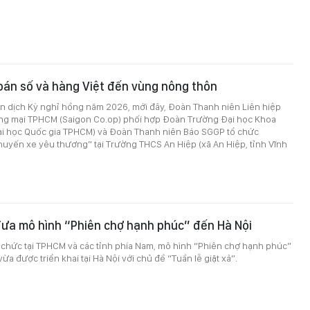
oán số và hàng Việt đến vùng nông thôn
 dịch Kỳ nghỉ hồng năm 2026, mới đây, Đoàn Thanh niên Liên hiệp
ng mại TPHCM (Saigon Co.op) phối hợp Đoàn Trường Đại học Khoa
ại học Quốc gia TPHCM) và Đoàn Thanh niên Báo SGGP tổ chức
uyến xe yêu thương” tại Trường THCS An Hiệp (xã An Hiệp, tỉnh Vĩnh
đưa mô hình “Phiên chợ hạnh phúc” đến Hà Nội
 chức tại TPHCM và các tỉnh phía Nam, mô hình “Phiên chợ hạnh phúc”
a được triển khai tại Hà Nội với chủ đề “Tuần lễ giặt xả”.