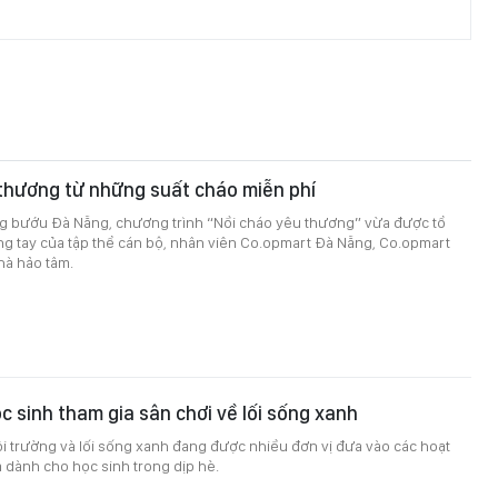
thương từ những suất cháo miễn phí
ng bướu Đà Nẵng, chương trình “Nồi cháo yêu thương” vừa được tổ
ng tay của tập thể cán bộ, nhân viên Co.opmart Đà Nẵng, Co.opmart
hà hảo tâm.
c sinh tham gia sân chơi về lối sống xanh
i trường và lối sống xanh đang được nhiều đơn vị đưa vào các hoạt
 dành cho học sinh trong dịp hè.