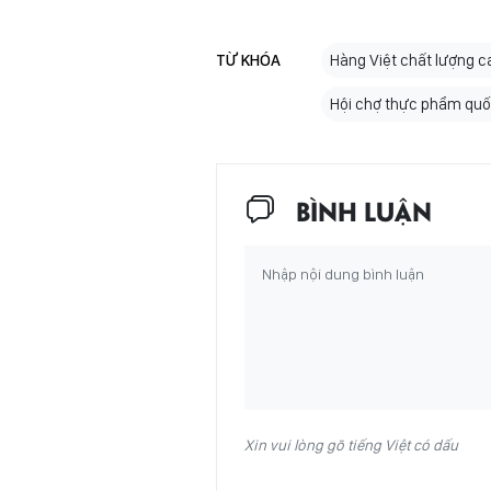
TỪ KHÓA
Hàng Việt chất lượng c
Hội chợ thực phẩm quố
BÌNH LUẬN
Xin vui lòng gõ tiếng Việt có dấu