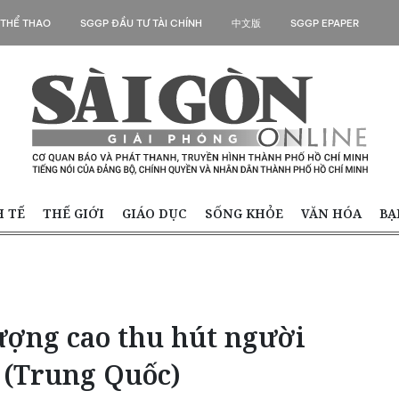
 THỂ THAO
SGGP ĐẦU TƯ TÀI CHÍNH
中文版
SGGP EPAPER
H TẾ
THẾ GIỚI
GIÁO DỤC
SỐNG KHỎE
VĂN HÓA
BẠ
ượng cao thu hút người
 (Trung Quốc)