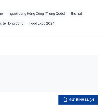
ao
người dùng Hồng Công (Trung Quốc)
thu hút
c tế Hồng Công
Food Expo 2024
GỬI BÌNH LUẬN