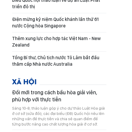
biểu Quốc hội thảo luận về dự án Luật Phát
triển đô thị
Điện mừng kỷ niệm Quốc khánh lần thứ 61
nước Cộng hòa Singapore
Thêm xung lực cho hợp tác Việt Nam - New
Zealand
Tổng Bí thư, Chủ tịch nước Tô Lâm bắt đầu
thăm cấp Nhà nước Australia
XÃ HỘI
Đổi mới trong cách bầu hòa giải viên,
phù hợp với thực tiễn
Sáng 10-8, thảo luận góp ý cho dự thảo Luật Hòa giải
ở cơ sở (sửa đổi), các đại biểu (ĐB) Quốc hội nêu lên
những vấn đề thực tiễn và chia sẻ quan điểm để
từng bước nâng cao chất lượng hòa giải ở cơ sở.