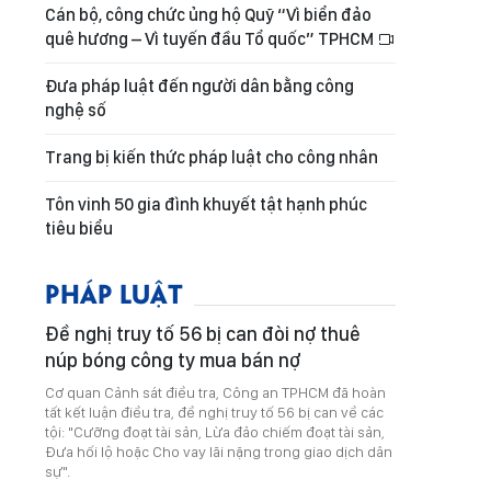
Cán bộ, công chức ủng hộ Quỹ “Vì biển đảo
quê hương – Vì tuyến đầu Tổ quốc” TPHCM
Đưa pháp luật đến người dân bằng công
nghệ số
Trang bị kiến thức pháp luật cho công nhân
Tôn vinh 50 gia đình khuyết tật hạnh phúc
tiêu biểu
PHÁP LUẬT
Đề nghị truy tố 56 bị can đòi nợ thuê
núp bóng công ty mua bán nợ
Cơ quan Cảnh sát điều tra, Công an TPHCM đã hoàn
tất kết luận điều tra, đề nghị truy tố 56 bị can về các
tội: "Cưỡng đoạt tài sản, Lừa đảo chiếm đoạt tài sản,
Đưa hối lộ hoặc Cho vay lãi nặng trong giao dịch dân
sự".