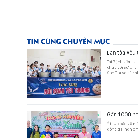
TIN CÙNG CHUYÊN MỤC
Lan tỏa yêu 
Tại Bệnh viện U
chức với sự chu
Sơn Trà và các n
Gần 1.000 họ
Ý thức bảo vệ mô
động trải nghiệm