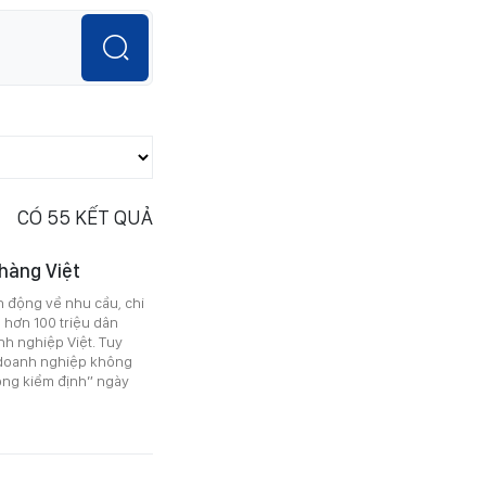
CÓ
55
KẾT QUẢ
 hàng Việt
ến động về nhu cầu, chi
a hơn 100 triệu dân
nh nghiệp Việt. Tuy
 doanh nghiệp không
òng kiểm định” ngày