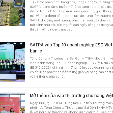
Từ vai trò phân phối hàng hóa, Tổng Công ty Thương 
(SATRA) đang từng bước mở rộng sang kết nối các dịc
đô thị. Mô hình tích hợp mua sắm, giáo dục, giao thông
mại và hoạt động cộng đồng tại các trung tâm thương m
SATRA cho thấy một hướng phát triển mới của doanh n
bối cảnh nhu cầu của người dân ngày càng đa dạng và 
thị bền vững ngày càng cao.
SATRA vào Top 10 doanh nghiệp ESG Việ
bán lẻ
Tổng Công ty Thương mại Sài Gòn – TNHH Một thành v
vinh danh trong Top 10 Doanh nghiệp ESG Việt Nam x
(ESG10-2026), ghi nhận những nỗ lực của doanh nghiệ
chiến lược phát triển bền vững gắn với nâng cao chất
và hệ thống phân phối.
Mở thêm cửa vào thị trường cho hàng Việ
Ngày 18-6, tại TPHCM, Trung tâm Xúc tiến Thương mại 
phối hợp Tổng Công ty Thương mại Sài Gòn TNHH MTV 
lễ kết nối giao thương và không gian giới thiệu sản ph