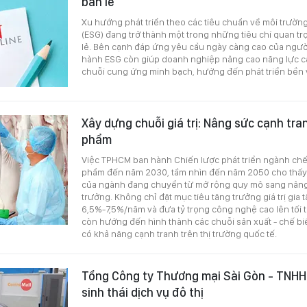
bán lẻ
Xu hướng phát triển theo các tiêu chuẩn về môi trường,
(ESG) đang trở thành một trong những tiêu chí quan tr
lẻ. Bên cạnh đáp ứng yêu cầu ngày càng cao của người
hành ESG còn giúp doanh nghiệp nâng cao năng lực c
chuỗi cung ứng minh bạch, hướng đến phát triển bền
Xây dựng chuỗi giá trị: Nâng sức cạnh tr
phẩm
Việc TPHCM ban hành Chiến lược phát triển ngành chế
phẩm đến năm 2030, tầm nhìn đến năm 2050 cho thấy 
của ngành đang chuyển từ mở rộng quy mô sang nâng
trưởng. Không chỉ đặt mục tiêu tăng trưởng giá trị gia
6,5%-7,5%/năm và đưa tỷ trọng công nghệ cao lên tối 
còn hướng đến hình thành các chuỗi sản xuất - chế biế
có khả năng cạnh tranh trên thị trường quốc tế.
Tổng Công ty Thương mại Sài Gòn - TNHH
sinh thái dịch vụ đô thị