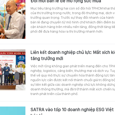
Đổi mới bán lẻ để mở rộng sức mua
Mục tiêu tăng trưởng hai con số đòi hỏi TPHCM khai th
của thị trường trong nước, trong đó thương mại, dịch v
trưởng quan trọng. Trước sự thay đổi nhanh của hành v
bán lẻ đang chuyển từ mô hình chờ khách đến điểm b
cận khách hàng trên nhiều nền tảng, đồng thời tăng liê
phối để đưa hàng hóa ra thị trường nhanh hơn.
Liên kết doanh nghiệp chủ lực: Mắt xích k
tăng trưởng mới
Việc mở rộng không gian phát triển mang đến cho TPH
nghiệp, logistics, cảng biển, thương mại và dịch vụ. Tu
thế về quy mô thực sự chuyển hóa thành động lực tăn
nguồn lực cần được kết nối thành chuỗi giá trị đồng bộ.
sự liên kết giữa các doanh nghiệp chủ lực không dừng 
doanh thông thường, mà đã trở thành mắt xích chiến lư
tranh phát triển của thành phố.
SATRA vào tốp 10 doanh nghiệp ESG Việ