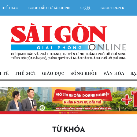
 THỂ THAO
SGGP ĐẦU TƯ TÀI CHÍNH
中文版
SGGP EPAPER
H TẾ
THẾ GIỚI
GIÁO DỤC
SỐNG KHỎE
VĂN HÓA
BẠ
TỪ KHÓA