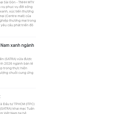
mại Sài Gòn - TNHH MTV
h vụ phục vụ đời sống
 xanh, xúc tiến thương
ại (Centre mall) của
ghiệp thương mại trong
yêu cầu phát triển đô
t Nam xanh ngành
iên (SATRA) vừa được
anh 2026 ngành bán lẻ
p trong thực hiện
 lượng chuỗi cung ứng
t
và Đầu tư TPHCM (ITPC)
(SATRA) khai mạc Tuần
ẩm Việt Nam tại hệ