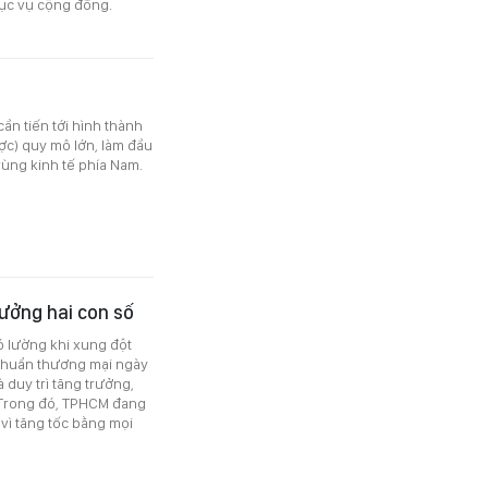
ục vụ cộng đồng.
ần tiến tới hình thành
ợc) quy mô lớn, làm đầu
vùng kinh tế phía Nam.
rưởng hai con số
ó lường khi xung đột
êu chuẩn thương mại ngày
à duy trì tăng trưởng,
. Trong đó, TPHCM đang
 vì tăng tốc bằng mọi