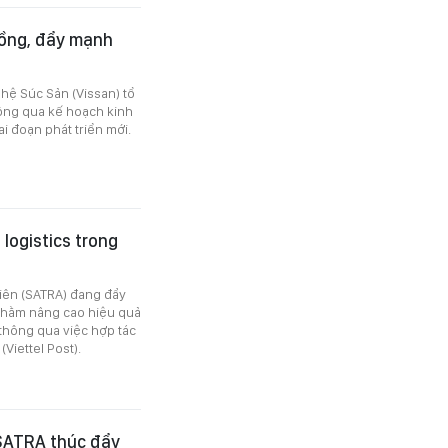
đồng, đẩy mạnh
hệ Súc Sản (Vissan) tổ
ông qua kế hoạch kinh
i đoạn phát triển mới.
logistics trong
iên (SATRA) đang đẩy
nhằm nâng cao hiệu quả
 thông qua việc hợp tác
Viettel Post).
SATRA thúc đẩy