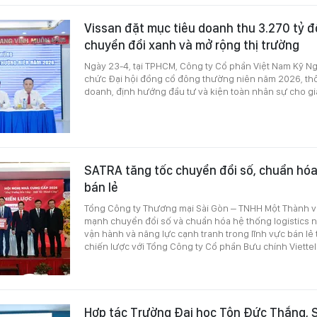
Vissan đặt mục tiêu doanh thu 3.270 tỷ 
chuyển đổi xanh và mở rộng thị trường
Ngày 23-4, tại TPHCM, Công ty Cổ phần Việt Nam Kỹ Ng
chức Đại hội đồng cổ đông thường niên năm 2026, th
doanh, định hướng đầu tư và kiện toàn nhân sự cho gia
SATRA tăng tốc chuyển đổi số, chuẩn hóa 
bán lẻ
Tổng Công ty Thương mại Sài Gòn – TNHH Một Thành v
mạnh chuyển đổi số và chuẩn hóa hệ thống logistics 
vận hành và năng lực cạnh tranh trong lĩnh vực bán lẻ
chiến lược với Tổng Công ty Cổ phần Bưu chính Viettel (
Hợp tác Trường Đại học Tôn Đức Thắng, 