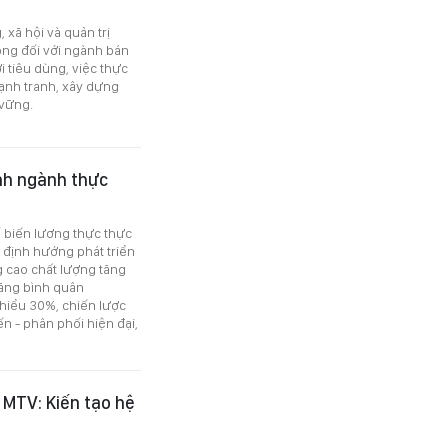
 xã hội và quản trị
ọng đối với ngành bán
 tiêu dùng, việc thực
ạnh tranh, xây dựng
 vững.
anh ngành thực
 biến lương thực thực
định hướng phát triển
 cao chất lượng tăng
 tăng bình quân
thiểu 30%, chiến lược
n - phân phối hiện đại,
 MTV: Kiến tạo hệ