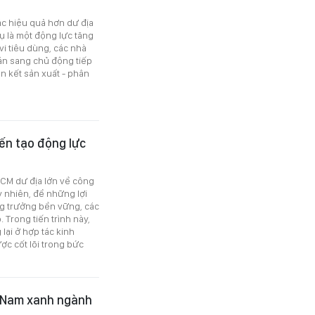
ác hiệu quả hơn dư địa
ụ là một động lực tăng
i tiêu dùng, các nhà
án sang chủ động tiếp
n kết sản xuất - phân
iến tạo động lực
CM dư địa lớn về công
y nhiên, để những lợi
g trưởng bền vững, các
 Trong tiến trình này,
lại ở hợp tác kinh
ợc cốt lõi trong bức
t Nam xanh ngành