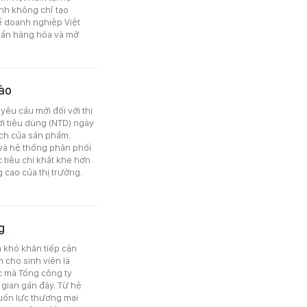
nh không chỉ tạo
ể doanh nghiệp Việt
huẩn hàng hóa và mở
vào
yêu cầu mới đối với thị
i tiêu dùng (NTD) ngày
ạch của sản phẩm.
và hệ thống phân phối
 tiêu chí khắt khe hơn
cao của thị trường.
g
 khó khăn tiếp cận
m cho sinh viên là
c mà Tổng công ty
 gian gần đây. Từ hệ
guồn lực thương mại