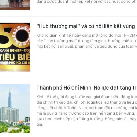
đang được doanh nghiệp kết nối với các hoạt động ph
“Hub thương mại” và cơ hội liên kết vùng
Không gian kinh tế ngày càng mở rộng đòi hỏi TPHCM c
các “Hub thương mại” (trung tâm giao thương chiến lư
mối kết nối sản xuất, phân phối và tiêu dùng của toàn 
Thành phố Hồ Chí Minh: Nỗ lực đạt tăng t
Kinh tế thế giới đang bước vào giai đoạn biến động kh
địa chính trị kéo dài, chi phí logistics leo thang và ti
càng siết chặt. Với Việt Nam, bài toán đặt ra không chỉ l
mà là duy trì tăng trưởng cao trên nền tảng bền vững
lựa chọn cách tiếp cận “tăng trưởng thông minh”, thay
giá.