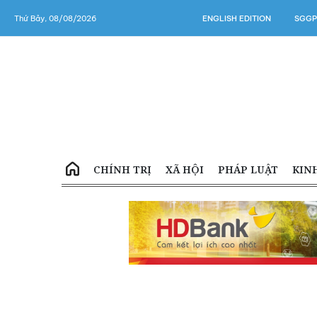
Thứ Bảy, 08/08/2026
ENGLISH EDITION
SGGP
CHÍNH TRỊ
XÃ HỘI
PHÁP LUẬT
KIN