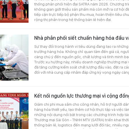
thống phân phối hiện đại SATRA năm 2026. Chương trì
không gian giới thiệu sản phẩm mà còn mở ra cơ hội đ
tiếp cận trực tiếp bộ phận thu mua, hoàn thiện tiêu c
rộng thị phần trong hệ thống bán lẻ hiện đại.
Nhà phân phối siết chuẩn hàng hóa đầu 
Sự thay đổi trong hành vi tiêu dùng đang tạo ra những 
trường hàng hóa. Không chỉ quan tâm đến giá cả, ngườ
càng chú ý đến nguồn gốc, chất lượng và tính minh b
Trước xu hướng này, nhiều doanh nghiệp thương mại 
đã tăng cường kiểm soát chất lượng đầu vào, đặt ra các
đối với nhà cung cấp nhằm đáp ứng kỳ vọng ngày càng 
Kết nối nguồn lực thương mại vì cộng đồn
Giảm chi phí mua sắm cho công nhân, hỗ trợ người dân
hàng hóa thiết yếu, tạo thêm cơ hội thực tập và việc là
những nội dung nổi bật trong các chương trình hợp tá
Thương mại Sài Gòn - TNHH MTV (SATRA) triển khai thời
thống bán lẻ, logistics đến mạng lưới đối tác, nhiều n