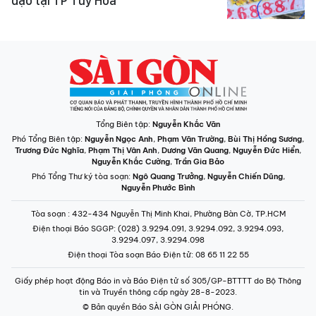
dạo tại TP Tuy Hòa
Tổng Biên tập:
Nguyễn Khắc Văn
Phó Tổng Biên tập:
Nguyễn Ngọc Anh
,
Phạm Văn Trường
,
Bùi Thị Hồng Sương
,
Trương Đức Nghĩa
,
Phạm Thị Vân Anh
,
Dương Văn Quang
,
Nguyễn Đức Hiển
,
Nguyễn Khắc Cường
,
Trần Gia Bảo
Phó Tổng Thư ký tòa soạn:
Ngô Quang Trưởng
,
Nguyễn Chiến Dũng
,
Nguyễn Phước Bình
Tòa soạn
: 432-434 Nguyễn Thị Minh Khai, Phường Bàn Cờ, TP.HCM
Điện thoại Báo SGGP
: (028) 3.9294.091, 3.9294.092, 3.9294.093,
3.9294.097, 3.9294.098
Điện thoại Tòa soạn Báo Điện tử
: 08 65 11 22 55
Giấy phép hoạt động Báo in và Báo Điện tử số 305/GP-BTTTT do Bộ Thông
tin và Truyền thông cấp ngày 28-8-2023.
© Bản quyền Báo SÀI GÒN GIẢI PHÓNG.