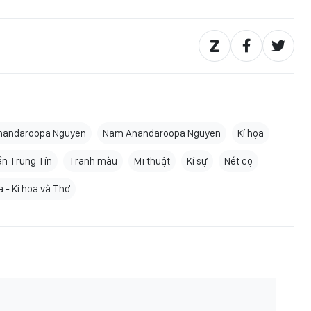
nandaroopa Nguyen
Nam Anandaroopa Nguyen
Kí họa
ần Trung Tín
Tranh màu
Mĩ thuật
Kí sự
Nét cọ
 - Kí họa và Thơ