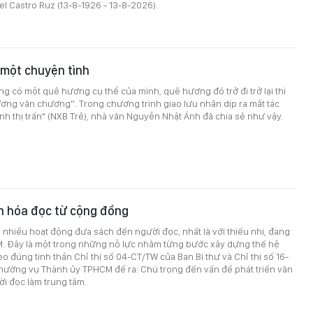
el Castro Ruz (13-8-1926 - 13-8-2026).
ó một chuyện tình
g có một quê hương cụ thể của mình, quê hương đó trở đi trở lại thì
ơng văn chương”. Trong chương trình giao lưu nhân dịp ra mắt tác
h thị trấn" (NXB Trẻ), nhà văn Nguyễn Nhật Ánh đã chia sẻ như vậy.
n hóa đọc từ cộng đồng
nhiều hoạt động đưa sách đến người đọc, nhất là với thiếu nhi, đang
CM. Đây là một trong những nỗ lực nhằm từng bước xây dựng thế hệ
eo đúng tinh thần Chỉ thị số 04-CT/TW của Ban Bí thư và Chỉ thị số 16-
hường vụ Thành ủy TPHCM đề ra: Chú trọng đến vấn đề phát triển văn
ời đọc làm trung tâm.