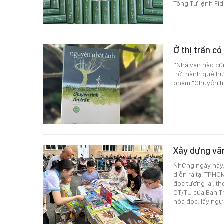
Tổng Tư lệnh Fid
Ở thị trấn c
“Nhà văn nào cũn
trở thành quê hư
phẩm "Chuyện tìn
Xây dựng vă
Những ngày này, 
diễn ra tại TPH
đọc tương lai, th
CT/TU của Ban T
hóa đọc, lấy ngư