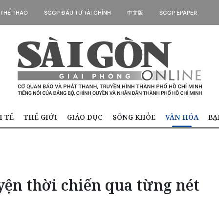
 THỂ THAO
SGGP ĐẦU TƯ TÀI CHÍNH
中文版
SGGP EPAPER
H TẾ
THẾ GIỚI
GIÁO DỤC
SỐNG KHỎE
VĂN HÓA
BẠ
yện thời chiến qua từng nét