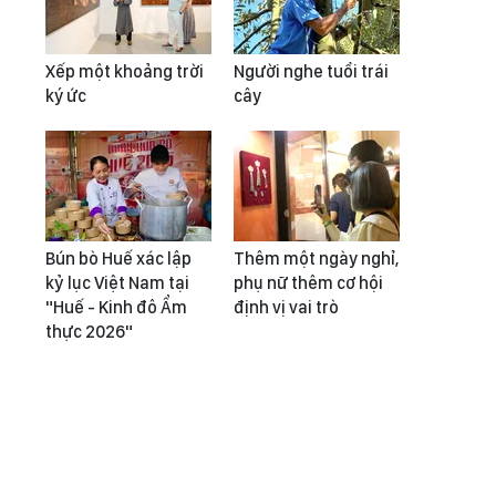
Xếp một khoảng trời
Người nghe tuổi trái
ký ức
cây
Bún bò Huế xác lập
Thêm một ngày nghỉ,
kỷ lục Việt Nam tại
phụ nữ thêm cơ hội
"Huế - Kinh đô Ẩm
định vị vai trò
thực 2026"