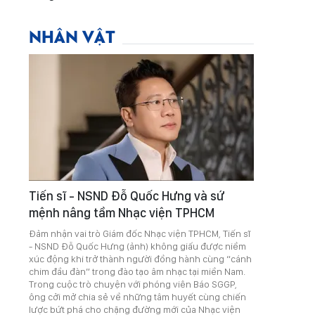
NHÂN VẬT
Tiến sĩ - NSND Đỗ Quốc Hưng và sứ
mệnh nâng tầm Nhạc viện TPHCM
Đảm nhận vai trò Giám đốc Nhạc viện TPHCM, Tiến sĩ
- NSND Đỗ Quốc Hưng (ảnh) không giấu được niềm
xúc động khi trở thành người đồng hành cùng “cánh
chim đầu đàn” trong đào tạo âm nhạc tại miền Nam.
Trong cuộc trò chuyện với phóng viên Báo SGGP,
ông cởi mở chia sẻ về những tâm huyết cùng chiến
lược bứt phá cho chặng đường mới của Nhạc viện