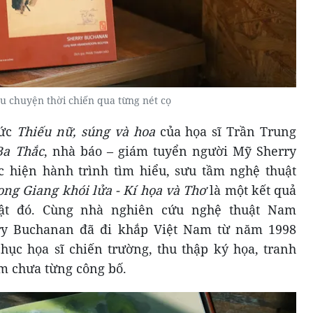
u chuyện thời chiến qua từng nét cọ
bức
Thiếu nữ, súng và hoa
của họa sĩ Trần Trung
Ba Thắc
, nhà báo – giám tuyển người Mỹ Sherry
 hiện hành trình tìm hiểu, sưu tầm nghệ thuật
ng Giang khói lửa - Kí họa và Thơ
là một kết quả
uật đó. Cùng nhà nghiên cứu nghệ thuật Nam
ry Buchanan đã đi khắp Việt Nam từ năm 1998
ục họa sĩ chiến trường, thu thập ký họa, tranh
ếm chưa từng công bố.