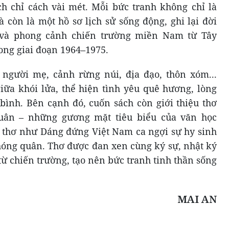
ch chỉ cách vài mét. Mỗi bức tranh không chỉ là
 còn là một hồ sơ lịch sử sống động, ghi lại đời
 và phong cảnh chiến trường miền Nam từ Tây
ong giai đoạn 1964–1975.
 người mẹ, cảnh rừng núi, địa đạo, thôn xóm...
giữa khói lửa, thể hiện tình yêu quê hương, lòng
ình. Bên cạnh đó, cuốn sách còn giới thiệu thơ
uân – những gương mặt tiêu biểu của văn học
 thơ như Dáng đứng Việt Nam ca ngợi sự hy sinh
phóng quân. Thơ được đan xen cùng ký sự, nhật ký
ừ chiến trường, tạo nên bức tranh tinh thần sống
MAI AN