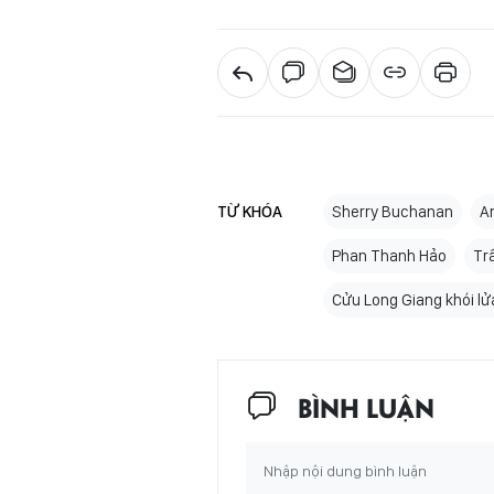
TỪ KHÓA
Sherry Buchanan
A
Phan Thanh Hảo
Tr
Cửu Long Giang khói lửa
BÌNH LUẬN