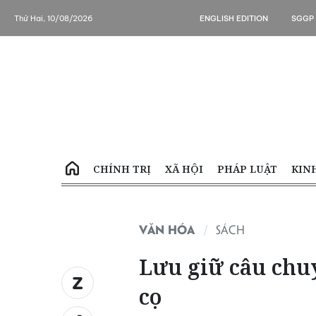
Thứ Hai, 10/08/2026
ENGLISH EDITION
SGGP
CHÍNH TRỊ
XÃ HỘI
PHÁP LUẬT
KIN
VĂN HÓA
SÁCH
Lưu giữ câu chu
cọ