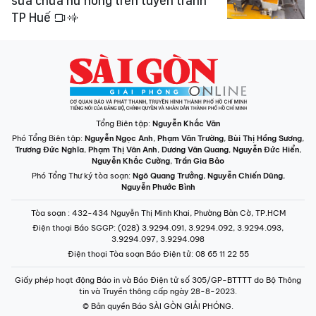
sửa chữa hư hỏng trên tuyến tránh
TP Huế
Tổng Biên tập:
Nguyễn Khắc Văn
Phó Tổng Biên tập:
Nguyễn Ngọc Anh
,
Phạm Văn Trường
,
Bùi Thị Hồng Sương
,
Trương Đức Nghĩa
,
Phạm Thị Vân Anh
,
Dương Văn Quang
,
Nguyễn Đức Hiển
,
Nguyễn Khắc Cường
,
Trần Gia Bảo
Phó Tổng Thư ký tòa soạn:
Ngô Quang Trưởng
,
Nguyễn Chiến Dũng
,
Nguyễn Phước Bình
Tòa soạn
: 432-434 Nguyễn Thị Minh Khai, Phường Bàn Cờ, TP.HCM
Điện thoại Báo SGGP
: (028) 3.9294.091, 3.9294.092, 3.9294.093,
3.9294.097, 3.9294.098
Điện thoại Tòa soạn Báo Điện tử
: 08 65 11 22 55
Giấy phép hoạt động Báo in và Báo Điện tử số 305/GP-BTTTT do Bộ Thông
tin và Truyền thông cấp ngày 28-8-2023.
© Bản quyền Báo SÀI GÒN GIẢI PHÓNG.