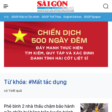
中文
SGGP Đầu tư Tài chính
SGGP Thể Thao
English Edition
SGGP Epaper
Từ khóa:
#Mất tác dụng
có
1
kết quả
Phê bình 2 nhà thầu chậm bảo hành