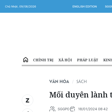
Chủ Nhật, 09/08/2026
ENGLISH EDITION
SGGP
CHÍNH TRỊ
XÃ HỘI
PHÁP LUẬT
KIN
VĂN HÓA
SÁCH
Mối duyên lành 
SGGPO
18/01/2024 08:42