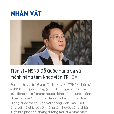
NHÂN VẬT
Tiến sĩ - NSND Đỗ Quốc Hưng và sứ
mệnh nâng tầm Nhạc viện TPHCM
Đảm nhận vai trò Giám đốc Nhạc viện TPHCM, Tiến sĩ
- NSND Đỗ Quốc Hưng (ảnh) không giấu được niềm
xúc động khi trở thành người đồng hành cùng “cánh
chim đầu đàn” trong đào tạo âm nhạc tại miền Nam.
Trong cuộc trò chuyện với phóng viên Báo SGGP,
ông cởi mở chia sẻ về những tâm huyết cùng chiến
lược bứt phá cho chặng đường mới của Nhạc viện