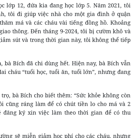
c lớp 12, đứa kia đang học lớp 5. Năm 2021, tôi
, tôi đi giúp việc nhà cho một gia đình ở quận
 thăm má và các cháu vài tiếng đồng hồ. Khoảng
 giao thông. Đến tháng 9-2024, tôi bị cườm khô và
ảm sút và trong thời gian này, tôi không thể tiếp
, bà Bích đã chi dùng hết. Hiện nay, bà Bích vẫn
ai cháu “tuổi học, tuổi ăn, tuổi lớn”, nhưng đang
 trọ, bà Bích cho biết thêm: “Sức khỏe không còn
ôi cũng ráng làm để có chút tiền lo cho má và 2
sẽ đăng ký xin việc làm theo thời gian để có thu
rường sẽ miễn giảm học phí cho các cháu, nhưng