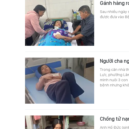
Gánh hàng r
Sau nhiều ngày s
được đưa vào Bện
Người cha n
Trong căn nhà t
Lực, phường Lâm
mình nuôi 3 con 
bệnh nhưng khôn
Chồng tử nạn
Anh Hồ Đức (sinh