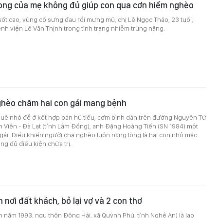
ong của mẹ không đủ giúp con qua cơn hiểm nghèo
ốt cao, vùng cổ sưng đau rồi mưng mủ, chị Lê Ngọc Thảo, 23 tuổi,
h viện Lê Văn Thịnh trong tình trạng nhiễm trùng nặng.
ghèo chăm hai con gái mang bệnh
huê nhỏ để ở kết hợp bán hủ tiếu, cơm bình dân trên đường Nguyên Tử
 Viên - Đà Lạt (tỉnh Lâm Đồng), anh Đặng Hoàng Tiến (SN 1984) một
gái. Điều khiến người cha nghèo luôn nặng lòng là hai con nhỏ mắc
g đủ điều kiện chữa trị.
 nơi đất khách, bỏ lại vợ và 2 con thơ
 năm 1993, ngụ thôn Đông Hải, xã Quỳnh Phú, tỉnh Nghệ An) là lao