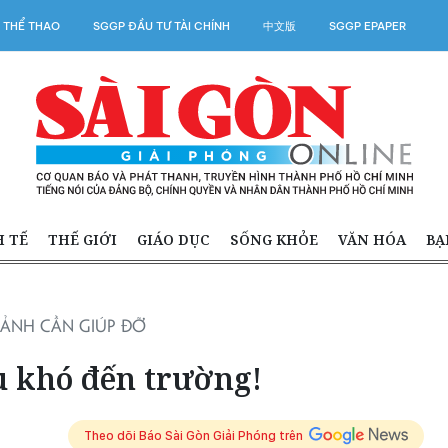
 THỂ THAO
SGGP ĐẦU TƯ TÀI CHÍNH
中文版
SGGP EPAPER
H TẾ
THẾ GIỚI
GIÁO DỤC
SỐNG KHỎE
VĂN HÓA
BẠ
ẢNH CẦN GIÚP ĐỠ
u khó đến trường!
Theo dõi Báo Sài Gòn Giải Phóng trên