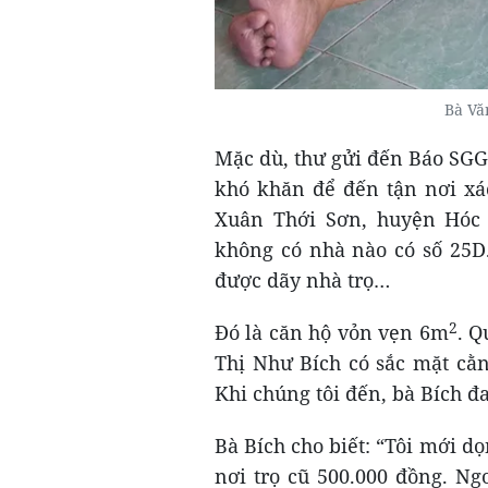
Bà Vă
Mặc dù, thư gửi đến Báo SGGP
khó khăn để đến tận nơi xá
Xuân Thới Sơn, huyện Hóc 
không có nhà nào có số 25D.
được dãy nhà trọ…
2
Đó là căn hộ vỏn vẹn 6m
. Q
Thị Như Bích có sắc mặt cằn 
Khi chúng tôi đến, bà Bích đ
Bà Bích cho biết: “Tôi mới dọ
nơi trọ cũ 500.000 đồng. Ng