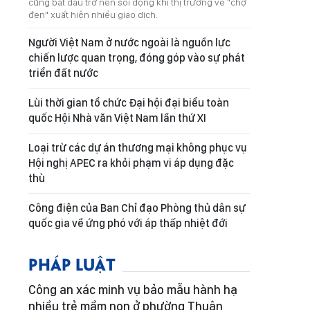
cũng bắt đầu trở nên sôi động khi thị trường vé "chợ
đen" xuất hiện nhiều giao dịch.
Người Việt Nam ở nước ngoài là nguồn lực
chiến lược quan trọng, đóng góp vào sự phát
triển đất nước
Lùi thời gian tổ chức Đại hội đại biểu toàn
quốc Hội Nhà văn Việt Nam lần thứ XI
Loại trừ các dự án thương mại không phục vụ
Hội nghị APEC ra khỏi phạm vi áp dụng đặc
thù
Công điện của Ban Chỉ đạo Phòng thủ dân sự
quốc gia về ứng phó với áp thấp nhiệt đới
PHÁP LUẬT
Công an xác minh vụ bảo mẫu hành hạ
nhiều trẻ mầm non ở phường Thuận