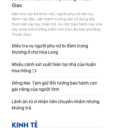
Giao
Mặc cho các bé khóc nấc, người phụ nữ liên tục
đánh vào đầu, dằn mạnh xuống sàn và dùng dây
thun bắn vào tay, chân trẻ. Vụ việc bạo hành này vừa
xảy ra tại một trường mầm non trên địa bàn phường
Thuận Giao.
Điều tra vụ người phụ nữ bị đâm trọng
thương ở chợ Hòa Long
Nhiều cảnh sát xuất hiện tại nhà của Huấn
Hoa Hồng
Đồng Nai: Tạm giữ đối tượng bạo hành con
gái riêng của người tình
Lãnh án tù vì nhận tiền chuyển nhầm nhưng
không trả
KINH TẾ