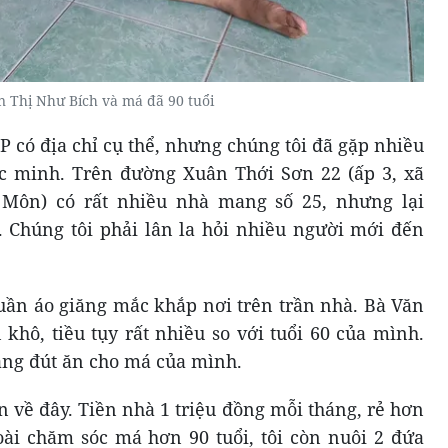
n Thị Như Bích và má đã 90 tuổi
 có địa chỉ cụ thể, nhưng chúng tôi đã gặp nhiều
c minh. Trên đường Xuân Thới Sơn 22 (ấp 3, xã
Môn) có rất nhiều nhà mang số 25, nhưng lại
 Chúng tôi phải lân la hỏi nhiều người mới đến
uần áo giăng mắc khắp nơi trên trần nhà. Bà Văn
khô, tiều tụy rất nhiều so với tuổi 60 của mình.
ang đút ăn cho má của mình.
n về đây. Tiền nhà 1 triệu đồng mỗi tháng, rẻ hơn
oài chăm sóc má hơn 90 tuổi, tôi còn nuôi 2 đứa