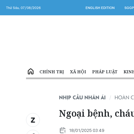
Thứ Sáu, 07/08/2026
ENGLISH EDITION
SGGP
CHÍNH TRỊ
XÃ HỘI
PHÁP LUẬT
KIN
NHỊP CẦU NHÂN ÁI
HOÀN C
Ngoại bệnh, chá
18/01/2025 03:49