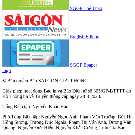
SGGP Thể Thao
English Edition
SGGP Epaper
logo
© Bản quyền Báo SÀI GÒN GIẢI PHÓNG.
Giấy phép hoạt động Báo in và Báo Điện tử số 305/GP-BTTTT do
Bộ Thông tin và Truyền thông cấp ngày 28-8-2023.
Tổng Biên tập:
Nguyễn Khắc Văn
Phó Tổng Biên tập:
Nguyễn Ngọc Anh
,
Phạm Văn Trường
,
Bùi Thị
Hồng Sương
,
Trương Đức Nghĩa
,
Phạm Thị Vân Anh
,
Dương Văn
Quang
,
Nguyễn Đức Hiển
,
Nguyễn Khắc Cường
,
Trần Gia Bảo