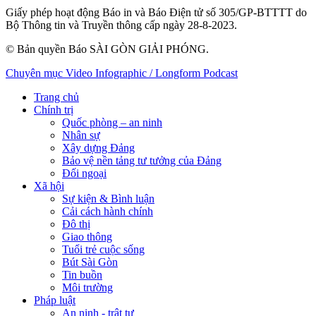
Giấy phép hoạt động Báo in và Báo Điện tử số 305/GP-BTTTT do
Bộ Thông tin và Truyền thông cấp ngày 28-8-2023.
© Bản quyền Báo SÀI GÒN GIẢI PHÓNG.
Chuyên mục
Video
Infographic / Longform
Podcast
Trang chủ
Chính trị
Quốc phòng – an ninh
Nhân sự
Xây dựng Đảng
Bảo vệ nền tảng tư tưởng của Đảng
Đối ngoại
Xã hội
Sự kiện & Bình luận
Cải cách hành chính
Đô thị
Giao thông
Tuổi trẻ cuộc sống
Bút Sài Gòn
Tin buồn
Môi trường
Pháp luật
An ninh - trật tự