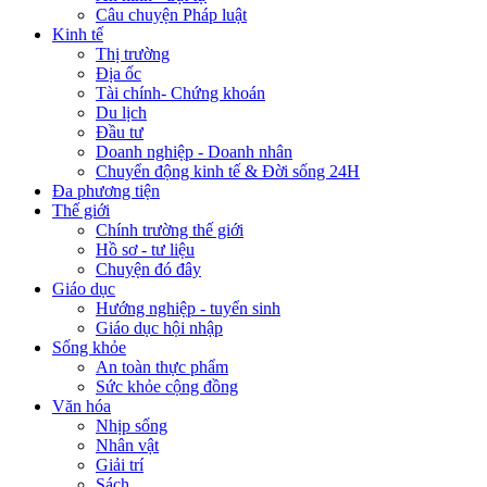
Câu chuyện Pháp luật
Kinh tế
Thị trường
Địa ốc
Tài chính- Chứng khoán
Du lịch
Đầu tư
Doanh nghiệp - Doanh nhân
Chuyển động kinh tế & Đời sống 24H
Đa phương tiện
Thế giới
Chính trường thế giới
Hồ sơ - tư liệu
Chuyện đó đây
Giáo dục
Hướng nghiệp - tuyển sinh
Giáo dục hội nhập
Sống khỏe
An toàn thực phẩm
Sức khỏe cộng đồng
Văn hóa
Nhịp sống
Nhân vật
Giải trí
Sách