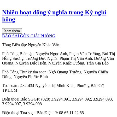
Nhiều hoạt động ý nghĩa trong Kỳ nghỉ
hồng
Xem thêm
BÁO SÀI GÒN GIẢI PHÓNG
Tổng Biên tập:
Nguyễn Khắc Văn
Phó Tổng Biên tập:
Nguyễn Ngọc Anh
,
Phạm Văn Trường
,
Bùi Thị
Hồng Sương
,
Trương Đức Nghĩa
,
Phạm Thị Vân Anh
,
Dương Văn
Quang
,
Nguyễn Đức Hiển
,
Nguyễn Khắc Cường
,
Trần Gia Bảo
Phó Tổng Thư ký tòa soạn:
Ngô Quang Trưởng
,
Nguyễn Chiến
Dũng
,
Nguyễn Phước Bình
Tòa soạn
: 432-434 Nguyễn Thị Minh Khai, Phường Bàn Cờ,
TP.HCM
Điện thoại Báo SGGP
: (028) 3.9294.091, 3.9294.092, 3.9294.093,
3.9294.097, 3.9294.098
Điện thoại Tòa soạn Báo Điện tử
: 08 65 11 22 55