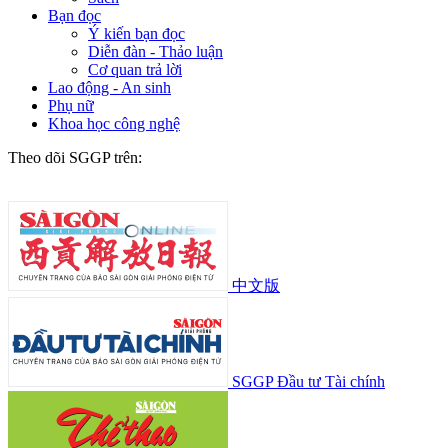
Bạn đọc
Ý kiến bạn đọc
Diễn đàn - Thảo luận
Cơ quan trả lời
Lao động - An sinh
Phụ nữ
Khoa học công nghệ
Theo dõi SGGP trên:
中文版
SGGP Đầu tư Tài chính