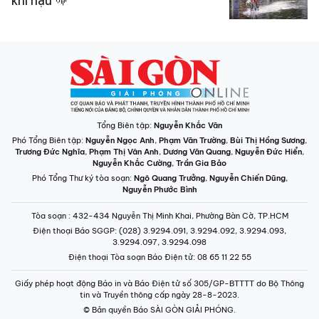
khí hậu
Tổng Biên tập:
Nguyễn Khắc Văn
Phó Tổng Biên tập:
Nguyễn Ngọc Anh
,
Phạm Văn Trường
,
Bùi Thị Hồng Sương
,
Trương Đức Nghĩa
,
Phạm Thị Vân Anh
,
Dương Văn Quang
,
Nguyễn Đức Hiển
,
Nguyễn Khắc Cường
,
Trần Gia Bảo
Phó Tổng Thư ký tòa soạn:
Ngô Quang Trưởng
,
Nguyễn Chiến Dũng
,
Nguyễn Phước Bình
Tòa soạn
: 432-434 Nguyễn Thị Minh Khai, Phường Bàn Cờ, TP.HCM
Điện thoại Báo SGGP
: (028) 3.9294.091, 3.9294.092, 3.9294.093,
3.9294.097, 3.9294.098
Điện thoại Tòa soạn Báo Điện tử
: 08 65 11 22 55
Giấy phép hoạt động Báo in và Báo Điện tử số 305/GP-BTTTT do Bộ Thông
tin và Truyền thông cấp ngày 28-8-2023.
© Bản quyền Báo SÀI GÒN GIẢI PHÓNG.