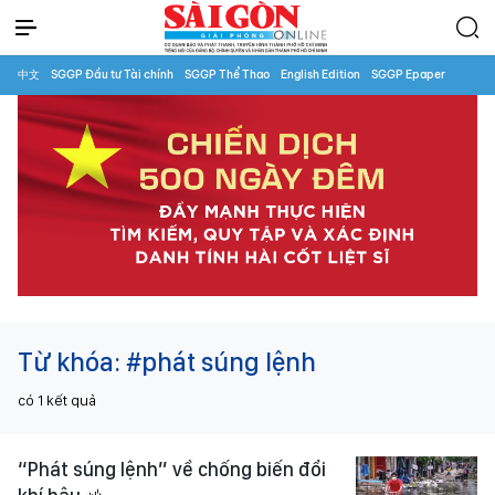
中文
SGGP Đầu tư Tài chính
SGGP Thể Thao
English Edition
SGGP Epaper
Từ khóa:
#phát súng lệnh
có
1
kết quả
“Phát súng lệnh” về chống biến đổi