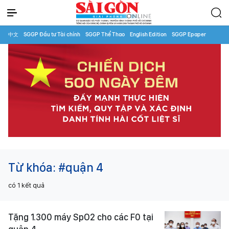
中文
SGGP Đầu tư Tài chính
SGGP Thể Thao
English Edition
SGGP Epaper
Từ khóa:
#quận 4 ​
có
1
kết quả
Tặng 1.300 máy SpO2 cho các F0 tại