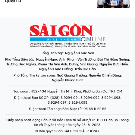
quận 4 ​
Tổng Biên tập:
Nguyễn Khắc Văn
Phó Tổng Biên tập:
Nguyễn Ngọc Anh
,
Phạm Văn Trường
,
Bùi Thị Hồng Sương
,
Trương Đức Nghĩa
,
Phạm Thị Vân Anh
,
Dương Văn Quang
,
Nguyễn Đức Hiển
,
Nguyễn Khắc Cường
,
Trần Gia Bảo
Phó Tổng Thư ký tòa soạn:
Ngô Quang Trưởng
,
Nguyễn Chiến Dũng
,
Nguyễn Phước Bình
Tòa soạn
: 432-434 Nguyễn Thị Minh Khai, Phường Bàn Cờ, TP.HCM
Điện thoại Báo SGGP
: (028) 3.9294.091, 3.9294.092, 3.9294.093,
3.9294.097, 3.9294.098
Điện thoại Tòa soạn Báo Điện tử
: 08 65 11 22 55
Giấy phép hoạt động Báo in và Báo Điện tử số 305/GP-BTTTT do Bộ Thông
tin và Truyền thông cấp ngày 28-8-2023.
© Bản quyền Báo SÀI GÒN GIẢI PHÓNG.