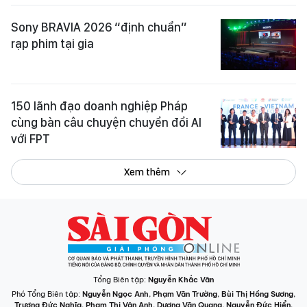
Sony BRAVIA 2026 “định chuẩn”
rạp phim tại gia
150 lãnh đạo doanh nghiệp Pháp
cùng bàn câu chuyện chuyển đổi AI
với FPT
Xem thêm
Tổng Biên tập:
Nguyễn Khắc Văn
Phó Tổng Biên tập:
Nguyễn Ngọc Anh
,
Phạm Văn Trường
,
Bùi Thị Hồng Sương
,
Trương Đức Nghĩa
,
Phạm Thị Vân Anh
,
Dương Văn Quang
,
Nguyễn Đức Hiển
,