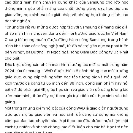
các dòng màn hình chuyên dụng khác của Samsung cho lớp học
thông minh, góp phần nâng cao chất lượng giảng dạy, học tập cho
giáo viên, học sinh và các giải pháp về phòng họp thông minh cho
doanh nghiệp.
“Chúng tôi rất vui mừng được hợp tác với Samsung để mang các giải
pháp màn hình chuyên dụng đến môi trường giáo dục tại Việt Nam.
Chúng tôi mong muốn được đồng hành cùng Samsung trong hành
trình khai thác các công nghệ mới, từ đó hỗ trợ giáo dục và phát triển
bền vững”, bà Dương Thị Ngọc Ngà, Tổng Giám Đốc Công ty Đại Phát
cho biết.
Đặc biệt, dòng sản phẩm màn hình tương tác mới ra mắt trong năm
2024 của Samsung – WAD được thiết kế dành riêng cho môi trường
giáo dục, cung cấp trải nghiệm học tập tương tác và hiệu quả. Với
kích thước đa dạng từ 65 inch đến 86 inch, dòng sản phẩm này nổi
bật với độ phân giải 4K, giúp học sinh và giáo viên dễ dàng tương tác
trên màn hình, thúc đẩy sự tham gia trực tiếp của học sinh vào bài
giảng.
Một trong những điểm nổi bật của dòng WAD là giao diện người dùng
trực quan, giúp giáo viên và học sinh dễ dàng sử dụng mà không
cần qua đào tạo chuyên sâu. Mọi thao tác đều được thực hiện một
cách tự nhiên và nhanh chóng, tạo điều kiện cho các bài học trở nên