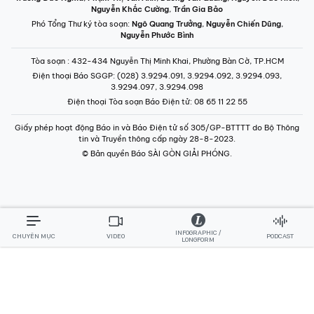
Nguyễn Khắc Cường
,
Trần Gia Bảo
Phó Tổng Thư ký tòa soạn:
Ngô Quang Trưởng
,
Nguyễn Chiến Dũng
,
Nguyễn Phước Bình
Tòa soạn
: 432-434 Nguyễn Thị Minh Khai, Phường Bàn Cờ, TP.HCM
Điện thoại Báo SGGP
: (028) 3.9294.091, 3.9294.092, 3.9294.093,
3.9294.097, 3.9294.098
Điện thoại Tòa soạn Báo Điện tử
: 08 65 11 22 55
Giấy phép hoạt động Báo in và Báo Điện tử số 305/GP-BTTTT do Bộ Thông
tin và Truyền thông cấp ngày 28-8-2023.
© Bản quyền Báo SÀI GÒN GIẢI PHÓNG.
INFOGRAPHIC /
CHUYÊN MỤC
VIDEO
PODCAST
LONGFORM