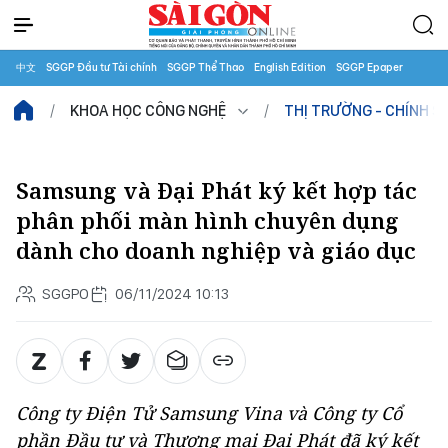
中文
SGGP Đầu tư Tài chính
SGGP Thể Thao
English Edition
SGGP Epaper
KHOA HỌC CÔNG NGHỆ
THỊ TRƯỜNG - CHÍNH S
Samsung và Đại Phát ký kết hợp tác
phân phối màn hình chuyên dụng
dành cho doanh nghiệp và giáo dục
SGGPO
06/11/2024 10:13
Công ty Điện Tử Samsung Vina và Công ty Cổ
phần Đầu tư và Thương mại Đại Phát đã ký kết