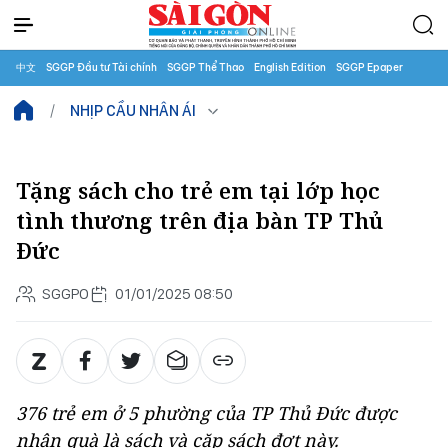
中文
SGGP Đầu tư Tài chính
SGGP Thể Thao
English Edition
SGGP Epaper
NHỊP CẦU NHÂN ÁI
Tặng sách cho trẻ em tại lớp học
tình thương trên địa bàn TP Thủ
Đức
SGGPO
01/01/2025 08:50
376 trẻ em ở 5 phường của TP Thủ Đức được
nhận quà là sách và cặp sách đợt này.