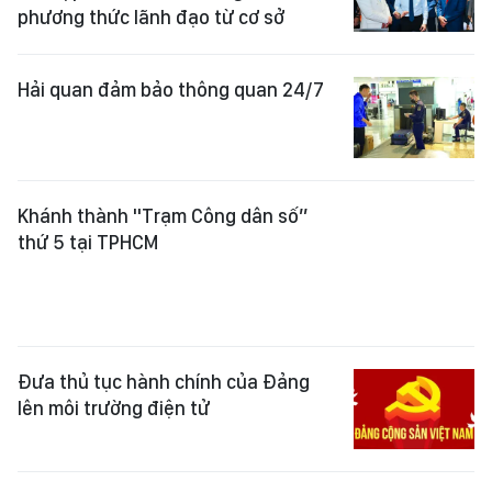
Khánh thành "Trạm Công dân số”
thứ 5 tại TPHCM
Đưa thủ tục hành chính của Đảng
lên môi trường điện tử
Công khai các bộ ngành chậm tiến
độ, chưa đạt chỉ tiêu cắt giảm thủ
tục hành chính
Thành lập các tổ công tác tổng rà
soát văn bản quy phạm pháp luật