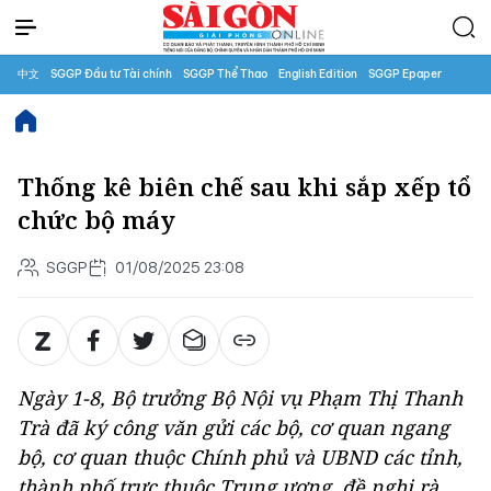
中文
SGGP Đầu tư Tài chính
SGGP Thể Thao
English Edition
SGGP Epaper
Thống kê biên chế sau khi sắp xếp tổ
chức bộ máy
SGGP
01/08/2025 23:08
Ngày 1-8, Bộ trưởng Bộ Nội vụ Phạm Thị Thanh
Trà đã ký công văn gửi các bộ, cơ quan ngang
bộ, cơ quan thuộc Chính phủ và UBND các tỉnh,
thành phố trực thuộc Trung ương, đề nghị rà