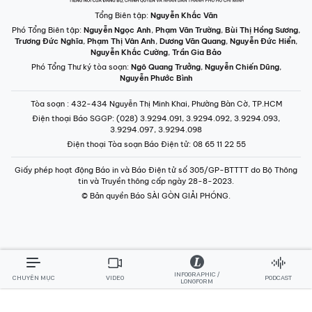
INFOGRAPHIC /
CHUYÊN MỤC
VIDEO
PODCAST
LONGFORM