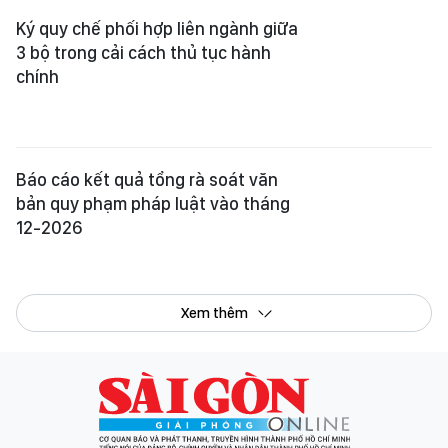
Tổng Biên tập:
Nguyễn Khắc Văn
Phó Tổng Biên tập:
Nguyễn Ngọc Anh
,
Phạm Văn Trường
,
Bùi Thị Hồng Sương
,
Trương Đức Nghĩa
,
Phạm Thị Vân Anh
,
Dương Văn Quang
,
Nguyễn Đức Hiển
,
Nguyễn Khắc Cường
,
Trần Gia Bảo
Phó Tổng Thư ký tòa soạn:
Ngô Quang Trưởng
,
Nguyễn Chiến Dũng
,
Nguyễn Phước Bình
Tòa soạn
: 432-434 Nguyễn Thị Minh Khai, Phường Bàn Cờ, TP.HCM
Điện thoại Báo SGGP
: (028) 3.9294.091, 3.9294.092, 3.9294.093,
3.9294.097, 3.9294.098
Điện thoại Tòa soạn Báo Điện tử
: 08 65 11 22 55
Giấy phép hoạt động Báo in và Báo Điện tử số 305/GP-BTTTT do Bộ Thông
tin và Truyền thông cấp ngày 28-8-2023.
© Bản quyền Báo SÀI GÒN GIẢI PHÓNG.