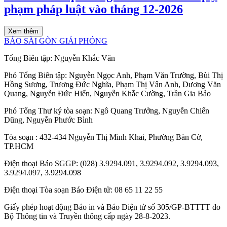
phạm pháp luật vào tháng 12-2026
Xem thêm
BÁO SÀI GÒN GIẢI PHÓNG
Tổng Biên tập:
Nguyễn Khắc Văn
Phó Tổng Biên tập:
Nguyễn Ngọc Anh
,
Phạm Văn Trường
,
Bùi Thị
Hồng Sương
,
Trương Đức Nghĩa
,
Phạm Thị Vân Anh
,
Dương Văn
Quang
,
Nguyễn Đức Hiển
,
Nguyễn Khắc Cường
,
Trần Gia Bảo
Phó Tổng Thư ký tòa soạn:
Ngô Quang Trưởng
,
Nguyễn Chiến
Dũng
,
Nguyễn Phước Bình
Tòa soạn
: 432-434 Nguyễn Thị Minh Khai, Phường Bàn Cờ,
TP.HCM
Điện thoại Báo SGGP
: (028) 3.9294.091, 3.9294.092, 3.9294.093,
3.9294.097, 3.9294.098
Điện thoại Tòa soạn Báo Điện tử
: 08 65 11 22 55
Giấy phép hoạt động Báo in và Báo Điện tử số 305/GP-BTTTT do
Bộ Thông tin và Truyền thông cấp ngày 28-8-2023.