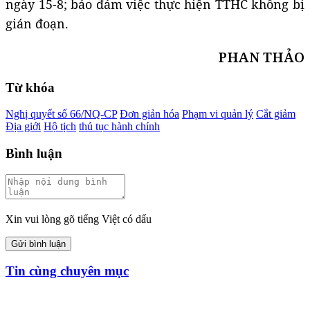
ngày 15-8; bảo đảm việc thực hiện TTHC không bị
gián đoạn.
PHAN THẢO
Từ khóa
Nghị quyết số 66/NQ-CP
Đơn giản hóa
Phạm vi quản lý
Cắt giảm
Địa giới
Hộ tịch
thủ tục hành chính
Bình luận
Xin vui lòng gõ tiếng Việt có dấu
Gửi bình luận
Tin cùng chuyên mục