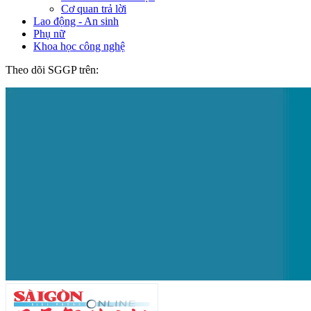
Cơ quan trả lời
Lao động - An sinh
Phụ nữ
Khoa học công nghệ
Theo dõi SGGP trên: