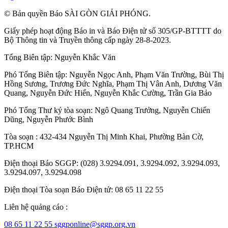
© Bản quyền Báo SÀI GÒN GIẢI PHÓNG.
Giấy phép hoạt động Báo in và Báo Điện tử số 305/GP-BTTTT do
Bộ Thông tin và Truyền thông cấp ngày 28-8-2023.
Tổng Biên tập:
Nguyễn Khắc Văn
Phó Tổng Biên tập:
Nguyễn Ngọc Anh
,
Phạm Văn Trường
,
Bùi Thị
Hồng Sương
,
Trương Đức Nghĩa
,
Phạm Thị Vân Anh
,
Dương Văn
Quang
,
Nguyễn Đức Hiển
,
Nguyễn Khắc Cường
,
Trần Gia Bảo
Phó Tổng Thư ký tòa soạn:
Ngô Quang Trưởng
,
Nguyễn Chiến
Dũng
,
Nguyễn Phước Bình
Tòa soạn : 432-434 Nguyễn Thị Minh Khai, Phường Bàn Cờ,
TP.HCM
Điện thoại Báo SGGP: (028) 3.9294.091, 3.9294.092, 3.9294.093,
3.9294.097, 3.9294.098
Điện thoại Tòa soạn Báo Điện tử: 08 65 11 22 55
Liên hệ quảng cáo :
08 65 11 22 55
sggponline@sggp.org.vn