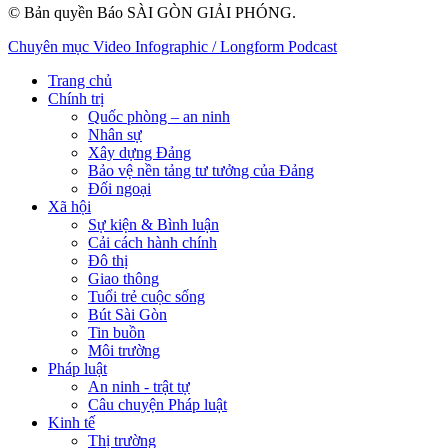
© Bản quyền Báo SÀI GÒN GIẢI PHÓNG.
Chuyên mục
Video
Infographic / Longform
Podcast
Trang chủ
Chính trị
Quốc phòng – an ninh
Nhân sự
Xây dựng Đảng
Bảo vệ nền tảng tư tưởng của Đảng
Đối ngoại
Xã hội
Sự kiện & Bình luận
Cải cách hành chính
Đô thị
Giao thông
Tuổi trẻ cuộc sống
Bút Sài Gòn
Tin buồn
Môi trường
Pháp luật
An ninh - trật tự
Câu chuyện Pháp luật
Kinh tế
Thị trường