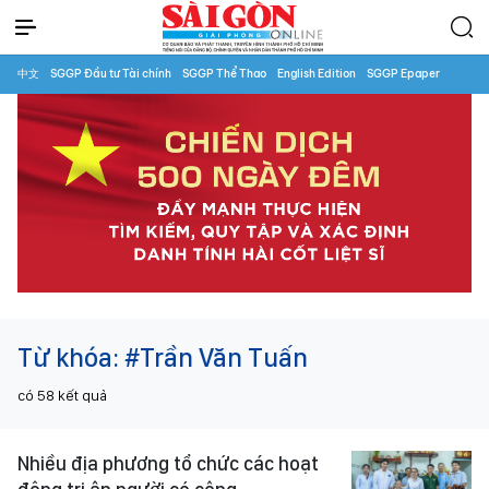
中文
SGGP Đầu tư Tài chính
SGGP Thể Thao
English Edition
SGGP Epaper
Từ khóa:
#Trần Văn Tuấn
có
58
kết quả
Nhiều địa phương tổ chức các hoạt