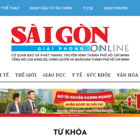
 THỂ THAO
SGGP ĐẦU TƯ TÀI CHÍNH
中文版
SGGP EPAPER
H TẾ
THẾ GIỚI
GIÁO DỤC
Y TẾ - SỨC KHỎE
VĂN HÓA
TỪ KHÓA