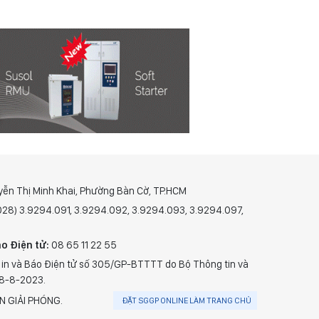
yễn Thị Minh Khai, Phường Bàn Cờ, TP.HCM
(028) 3.9294.091, 3.9294.092, 3.9294.093, 3.9294.097,
o Điện tử:
08 65 11 22 55
 in và Báo Điện tử số 305/GP-BTTTT do Bộ Thông tin và
28-8-2023.
N GIẢI PHÓNG.
ĐẶT SGGP ONLINE LÀM TRANG CHỦ