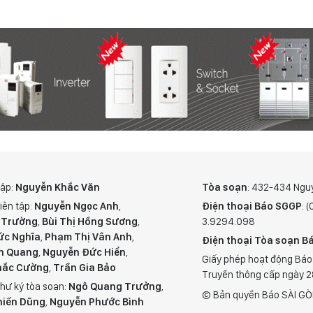
tập:
Nguyễn Khắc Văn
Tòa soạn
: 432-434 Ngu
iên tập:
Nguyễn Ngọc Anh
,
Điện thoại Báo SGGP
: 
 Trường
,
Bùi Thị Hồng Sương
,
3.9294.098
ức Nghĩa
,
Phạm Thị Vân Anh
,
Điện thoại Tòa soạn Bá
n Quang
,
Nguyễn Đức Hiển
,
Giấy phép hoạt động Báo
hắc Cường
,
Trần Gia Bảo
Truyền thông cấp ngày 
hư ký tòa soạn:
Ngô Quang Trưởng
,
© Bản quyền Báo SÀI GÒ
hiến Dũng
,
Nguyễn Phước Bình