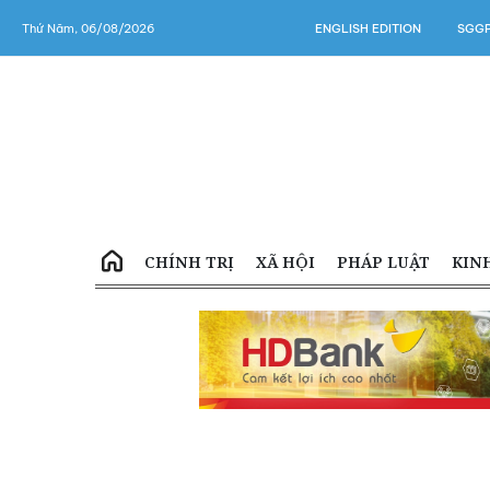
Thứ Năm, 06/08/2026
ENGLISH EDITION
SGGP
CHÍNH TRỊ
XÃ HỘI
PHÁP LUẬT
KIN