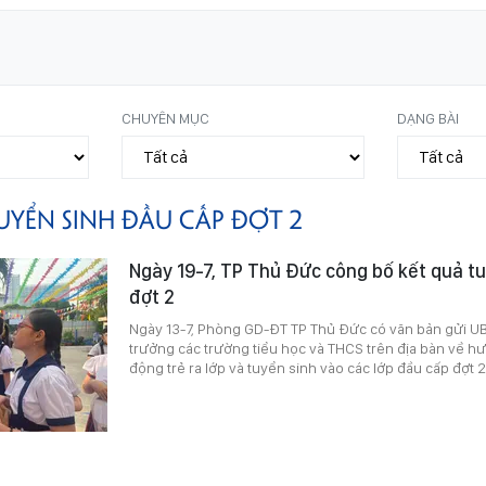
CHUYÊN MỤC
DẠNG BÀI
UYỂN SINH ĐẦU CẤP ĐỢT 2
Ngày 19-7, TP Thủ Đức công bố kết quả t
đợt 2
Ngày 13-7, Phòng GD-ĐT TP Thủ Đức có văn bản gửi U
trưởng các trường tiểu học và THCS trên địa bàn về h
động trẻ ra lớp và tuyển sinh vào các lớp đầu cấp đợt