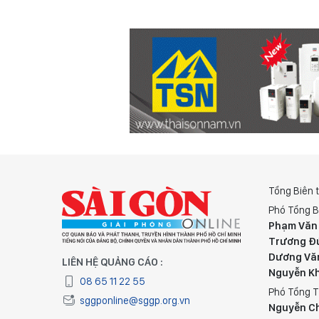
Tổng Biên 
Phó Tổng B
Phạm Văn
Trương Đ
Dương Vă
LIÊN HỆ QUẢNG CÁO :
Nguyễn K
08 65 11 22 55
Phó Tổng T
sggponline@sggp.org.vn
Nguyễn C