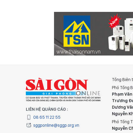
Tổng Biên 
Phó Tổng B
Phạm Văn
Trương Đ
Dương Vă
LIÊN HỆ QUẢNG CÁO :
Nguyễn K
08 65 11 22 55
Phó Tổng T
sggponline@sggp.org.vn
Nguyễn C