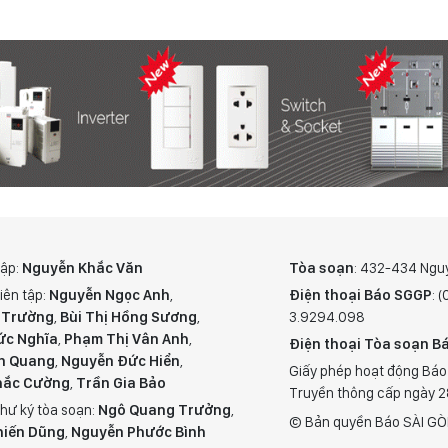
tập:
Nguyễn Khắc Văn
Tòa soạn
: 432-434 Ngu
iên tập:
Nguyễn Ngọc Anh
,
Điện thoại Báo SGGP
: 
 Trường
,
Bùi Thị Hồng Sương
,
3.9294.098
ức Nghĩa
,
Phạm Thị Vân Anh
,
Điện thoại Tòa soạn Bá
n Quang
,
Nguyễn Đức Hiển
,
Giấy phép hoạt động Báo
hắc Cường
,
Trần Gia Bảo
Truyền thông cấp ngày 
hư ký tòa soạn:
Ngô Quang Trưởng
,
© Bản quyền Báo SÀI GÒ
hiến Dũng
,
Nguyễn Phước Bình