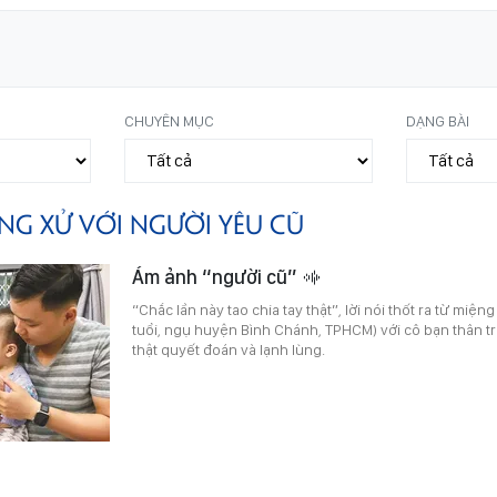
CHUYÊN MỤC
DẠNG BÀI
NG XỬ VỚI NGƯỜI YÊU CŨ
Ám ảnh “người cũ”
“Chắc lần này tao chia tay thật”, lời nói thốt ra từ mi
tuổi, ngụ huyện Bình Chánh, TPHCM) với cô bạn thân 
thật quyết đoán và lạnh lùng.