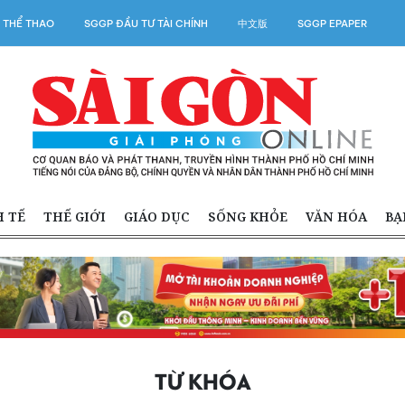
 THỂ THAO
SGGP ĐẦU TƯ TÀI CHÍNH
中文版
SGGP EPAPER
H TẾ
THẾ GIỚI
GIÁO DỤC
SỐNG KHỎE
VĂN HÓA
BẠ
TỪ KHÓA