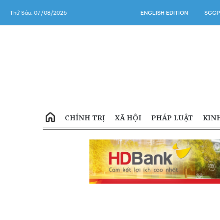
Thứ Sáu, 07/08/2026
ENGLISH EDITION
SGGP
CHÍNH TRỊ
XÃ HỘI
PHÁP LUẬT
KIN