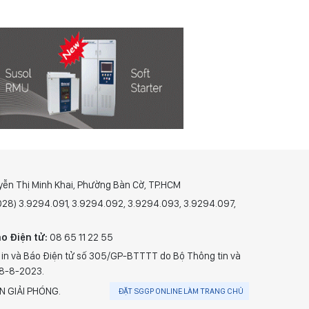
yễn Thị Minh Khai, Phường Bàn Cờ, TP.HCM
(028) 3.9294.091, 3.9294.092, 3.9294.093, 3.9294.097,
o Điện tử:
08 65 11 22 55
 in và Báo Điện tử số 305/GP-BTTTT do Bộ Thông tin và
28-8-2023.
N GIẢI PHÓNG.
ĐẶT SGGP ONLINE LÀM TRANG CHỦ